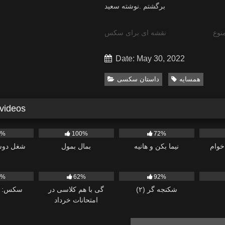
برگشتم .نوشته سعید
نوع
نقشه ای برای سکس
Date: May 30, 2022
همسایه
داستان سکسی
 videos
1K
1K
591
0%
100%
72%
خوام
نیما بکن و هانیه
بمال بمول
شغل دوس
1K
4K
837
0%
62%
92%
شکنجه گر (۲)
گی با هم کلاسی در
سکس: بل
امتحانات خرداد