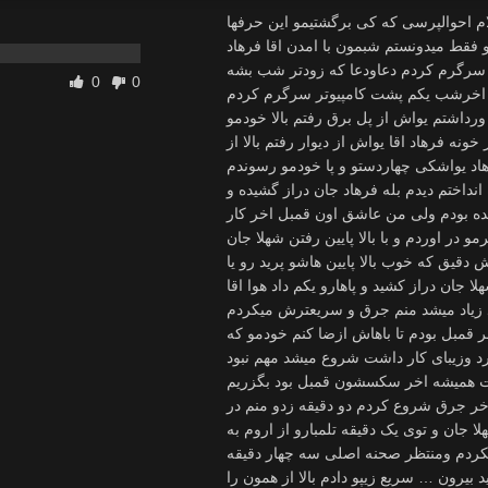
ام احوالپرسی که کی برگشتیمو این حرفها
و فقط میدونستم شبمون با امدن اقا فرهاد
سرگرم کردم دعاودعا که زودتر شب بشه
0
0
ن اخرشب یکم پشت کامپیوتر سرگرم کردم
 زدم بیرون ۱ شیشه کوچولو اب ورداشتم یواش از پل برق رفتم بالا خودمو
نه فرهاد اقا یواش از دیوار رفتم بالا از
اد یواشکی چهاردستو و پا خودمو رسوندم
انداختم دیدم بله فرهاد جان دراز گشیده و
سیده بودم ولی من عاشق اون قمبل اخر کار
در اوردم و با بالا پایین رفتن شهلا جان
قیق که خوب بالا پایین هاشو پرید رو یا
ا جان دراز کشید و پاهارو یکم داد هوا اقا
د زیاد میشد منم جرق و سریعترش میکردم
ر قمبل بودم تا باهاش ازضا کنم خودمو که
رد وزیبای کار داشت شروع میشد مهم نبود
ت همیشه اخر سکسشون قمبل بود بگزریم
 جرق شروع کردم دو دقیقه زدو منم در
جان و توی یک دقیقه تلمبارو از اروم به
کردم ومنتظر صحنه اصلی سه چهار دقیقه
بیرون … سریع زیپو دادم بالا از همون را