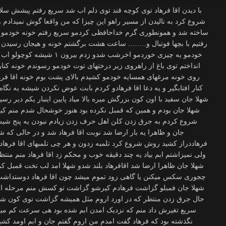
با دیدن اقا فرهاد توی کوچه قند توی دلم اب شد سریع رفتم پیشش سل
شروع کرد به نالیدن از مسیر راهو این چیزا که من واقعا گوش نمیدادم 
ساخته شد و همونطوری گرم خداحافظی کردمو سریع رفتم خونه خودمو 
رفتیم با بچها فوتبال و…….. ساعت هشت برگشتم خونه و هیجان رسید
خودمو یه چیزی خوردمو اخرشب شدو
انداختم توی باغ از راهروی زیر درختهای توت خودمو رسوندم خونه کنار خو
روی خونه مرغهای همسایه خودمو کشیدم بالای پشت بوم خونه اقا فره
کنار افتابگیر و یه دعا اقا فرهادو کردم بابت عوض نکردن شیشه یه نگاه 
شهلا جان سفید با اون کون بزرگش میره بالا میاد پایین اینبار یکم دیر ر
شهلا جان بودم و همین که قمبل نکرده بود هنوز خوشحال شدم منم کیرمو 
شروع کردم به جرق زدن کلن اهل حرف زدن زیادم نبودن یه پنج شیش د
جان و ظاهرا یه بار ارضا شد نوبت اقا فرهاد شد و در حالی که شهل
فرهاددراز کشید روش شروع کرد تلمبه زدون و هر چی تلمبهای اقا فرها
ولی نمیزاشتم ابم بیاد یه چند دقیقه خوب و محکم زد اقا فرهاد منم منتظ
شهلا جان ظاهرا ارضا شد اقافرهاد بلند شدو شهلا امد لب تخت قمبل ک
چجوری سکس میکنن یا گاهی زود تموم میشد چون اقا فرهاد دوستداش
شهلا جان فمبلو گزاشت فرهادم کیرشو گزاشت تو کسش منم مرحله اخر
حال جرق زدن منتظر که در اورد اروم مثل همیشه گزاشت توی کون شهلا 
سریع تغیرش داد منم که نزدیک امدن ابم شده بود هی سرعت کم می
نگذشته بود که فرهاد گفت امدم من اروم گفتم جان و ابم اومد کشید 