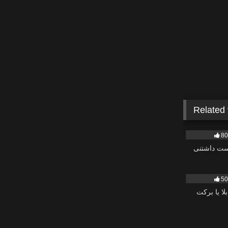
Related
811
8
ت داشتنی
1K
5
ا یا برکت