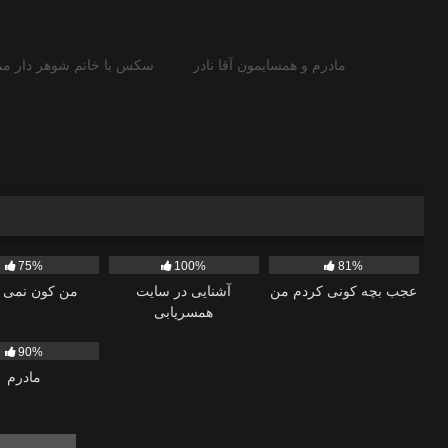
مادرم و همسايمون آقا نادر
سکس با خانم شوهر دار مم
604
1K
75%
100%
81%
عجب بچه کونی کردم من
آشنایی در سایت
من کون نمی 
همسریابی
90%
مادرم