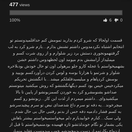
477
views
100%
6
0
قسمت اولحالا که شرو کردم بذارید تمومش کنم حداقلمیدونستم تو
انتخابم اشتباه نکردمدوس داشتم تشنش بذارم…بازم شرو کرد به لب
گرفتنهمونجوری دستش برد زیر شلوارم و از روی شرت کسم و
میملیداز آرامشش بدم میومد اون لحظهدوس داشتم خشن
بشهمیخواستم با عجله کارو جلو ببرهولی اون تو حال خودش بودبلاخره
شلوار و شرتمو با هزارتا بوسه و لوس کردن درآوردکسم بوییید و
بوسش کردپاهام و میلیسیدقلقلکم میشد…با انگشتش تحریکم
میکردخیس خیس بود کسم دیگهانگشتشو که روش میکشید میتونستم
صداشو بشنومشرو کرد به خوردن کسمزبونشو از پایین تا بالا
میکشیدوای…داشتم میمردم از لذت این کار…زبونشو رو کسم
میچرخوند…یه دفه تو سرم داغ شدصدای نبض تو سرم پیچیدسرشو
به کسم فشار دادمیه دفه حس از بدنم رفتبی حال بی حال شدم…
ولی سبک…کنارم خوابیدبازم دلم میخواستمیخواستم بیشتر باهاش
یکی بشماز تو نگام خوندلذتشو تازه فهمیده بودمنمیخواستم تا قبل از
ازدواج بکارتمو از دست بدمخودشم خوب میدونست عقاید منوباز