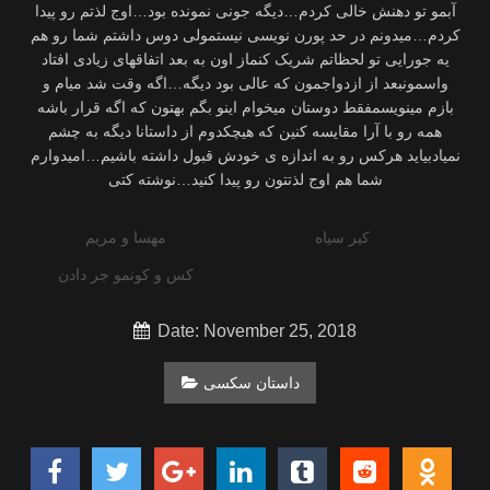
آبمو تو دهنش خالی کردم…دیگه جونی نمونده بود…اوج لذتم رو پیدا
کردم…میدونم در حد پورن نویسی نیستمولی دوس داشتم شما رو هم
یه جورایی تو لحظاتم شریک کنماز اون به بعد اتفاقهای زیادی افتاد
واسمونبعد از ازدواجمون که عالی بود دیگه…اگه وقت شد میام و
بازم مینویسمفقط دوستان میخوام اینو بگم بهتون که اگه قرار باشه
همه رو با آرا مقایسه کنین که هیچکدوم از داستانا دیگه به چشم
نمیادبیاید هرکس رو به اندازه ی خودش قبول داشته باشیم…امیدوارم
شما هم اوج لذتتون رو پیدا کنید…نوشته کتی
کیر سیاه
مهسا و مریم
کس و کونمو جر دادن
Date: November 25, 2018
داستان سکسی