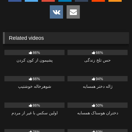
Related videos
1K
352
86%
66%
حس تلخ زندگی
پشیمون از کون کردن
554
686
66%
94%
ژاله دختر همسایه
شوهرخاله خوشتیپ
1K
951
86%
50%
دختران هوسناک همسایه
اولین سکس با غیر از مردم
2K
1K