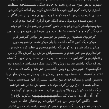
شهوت تو هوا موج میزدرو تخت به حالت سگی نشستملبخند شیطنت
آمیزی زدرفت کرم آوردخوب با انگشتش کونم رو آماده کردکیرشو
حسابی کرم زدسرش که به کونم خورد شهوتم چند برابر شد انگاراز
دردش شنیده بودمولی مث اینکه خود آزاری گرفته بودم اون
موقهمیخواستم کیرشو تو بدنم حس کنمسر کیرشو هل داد تو کونم…
لبمو گاز گرفتمنمیخواستم بخاطر درد من متوقفش کنهمیخواستم اون
کوچولوی شیطون رو بکشم تو خودمیواش یواش کیرشو فرو
میکرددیگه کون تنگم داشت جا باز میکردهمه دردشو به جون
میخریدمکیرش رو تو کونم نگه داشتهمونجوری بغلم کرد و خودش
خوابیدآروم نیم خیز شدم و نشستمیواش یواش رو کیرش بالا و پایین
رفتماینجوری کنترلش دست خودم بودوحشی شده بودم1مین نگذشته
بود که دیگه داشتم تند تند روش بالا پایین میکردمصداش دراومده بود
دیگهنفسهای شهوتیش رو دوس داشتمنیم خیز شد و تکیه داد به بالای
تختمنم کشوند بالانشسته بود و من رو کیرش بودمباز شرو کردماونم با
دستش کسم و میمالیدخدای من…لذتی بیشتر از این میتونست باشه؟
صدام همه ی اتاق رو پر کرده بوددیدم نفسهاش تند تر شدخودشم
دیگه داشت کیرش رو بالا و پایین میکرد…صداش هنوز تو گوشمه…
آه…آه…آه…داره میاد کتی…آههههههههههههههههه…کونم داغ داغ
شد…نگاش کردمپس من چی؟خوابوندم رو تختباز افتاد به جون
کسمتند تند خوردشانگشتشو تو کونم کرداینقد ادامه داد که بی اختیار