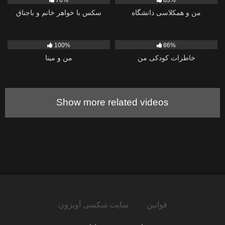
76%
83%
من و همكلاسی دانشگاه
سکس با خواهر خانم و باجناق
607
1K
100%
86%
خاطرات کودکی من
من و مینا
Show more related videos
قوانین
سایت سکسی آویزون