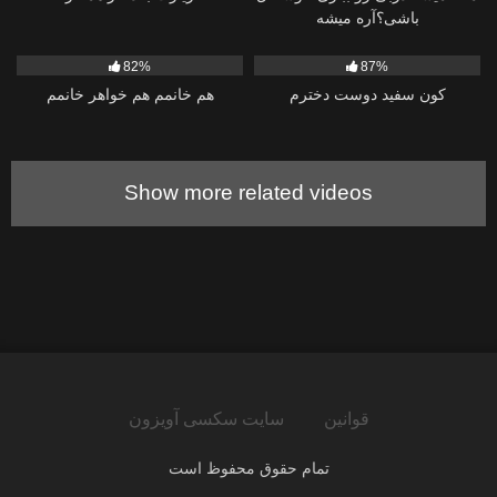
باشی؟آره میشه
2K
961
82%
87%
کون سفید دوست دخترم
هم خانمم هم خواهر خانمم
Show more related videos
قوانین
سایت سکسی آویزون
تمام حقوق محفوظ است