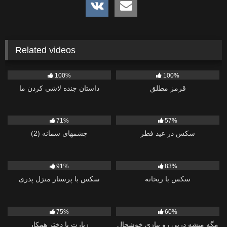
Related videos
1K
478
100%
100%
قرمز مطلق
داستان جنده لاشی کردن ما
775
1K
71%
57%
سکس در عید فطر
چشمهای سمانه (2)
700
2K
91%
83%
سکس با ریحانه
سکس با پرستار منزل پدری
1K
431
75%
60%
مگه میشه دربی رو ببازی خوشحال
زیارت با دختر همکار