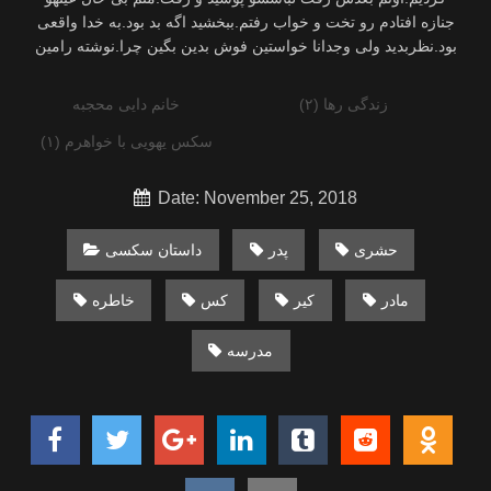
زندگی رها (۲)
خانم دايى محجبه
سکس یهویی با خواهرم (۱)
Date: November 25, 2018
حشری
پدر
داستان سکسی
مادر
کیر
کس
خاطره
مدرسه