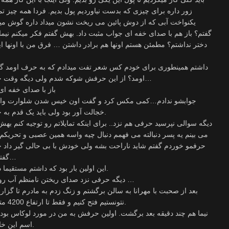
زور داره برای چیزی که بدست نیاوردیم پول بدیم. فردا همه چیز ت
یکنواخت آبی که از دوش پائین می ریخت نشون میداد داره گوش می
گفتم؟ باز هم با صدای خفه ای جواب مثبت داد. بهش گفتم فکر میکنم ن
دختر نداشتم؟ مطمئن هستم اونها هم برادر داشتن … فرق من با اونها ای
داشتم همینطوری برای خودم کس شعر تفت میدادم که به حرف اومد گفت 
اومد؟ از این حرفش شوکه شدم ولی دیگه وقت خالی بستن نبود. برای همین بهش گفتم اره…
باز با صدای خفه ای
جوابشو ندادم…کمی مکس کرد و گفت اون خیس شدن شلوارت واقع
خجالت آور بود ولی باید یک قدم به جلو برمیداشتم برای همین گفتم واقعی بود.
دیگه سوالی نپرسید حرفی هم نزد.. برای اینکه تمایلاتم رو توجیه کنم 
می بینم یه پسر دنبالته می فهمم دنبال چیه واسه همین عصبی و تحری
حرفمو خوردم گفتم شاید ناراحت بشه ولی خودش با بی حالی گیر داد چر
گفتم دوست دارم جای اون پسر خودم بکنمت…
این اولین بار بود که داشتم مستقیما در مورد کردنش توسط خودم حرف میزدم.
دیگه حرفی نزد صدای ریختن نامنظم آب روی زمین نشون میداد داره خودشو میشوره …
بعد از صحبت با مهرانا به سالن برگشتم و زنگ زدم به مادرم تا گز
نتونستیم فتح کنیم و فقط تا ارتفاع 4200 متری بالارفتیم البته فیلم و عکس هم گرفتیم.
نیما هم چند دقیقه بعد برگشت. اولین حرفش به من در مورد لوکاس بو
اسم این خارجیه لوکاس رو می برد حالم گرفته میشد.