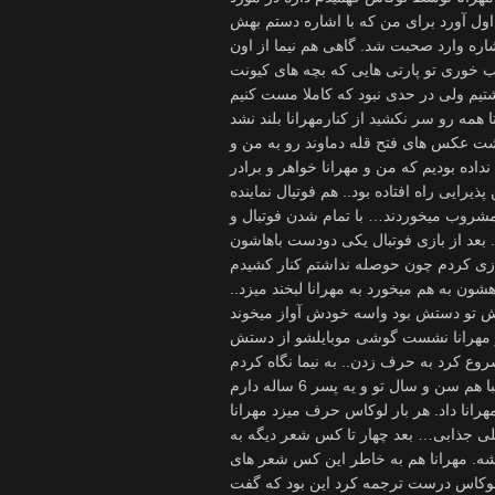
 اول آورد برای من که با اشاره دستم بهش
شاره وارد صحبت شد. گاهی هم نیما از اون
ب خوری تو پارتی هایی که بچه های کیونت
اشت عکس های فتح قله دماوند رو به من و
داده بودیم که من و مهرانا خواهر و برادر
یرایی راه افتاده بود.. هم فوتیال نماینده
روب میخوردند… با تمام شدن فوتبال و
د از بازی فوتبال یکی دودست باهاشون
ون به هم میخورد به مهرانا لبخند میزد..
ار مهرانا نشست گوشی موبایلشو از دستش
کرد به حرف زدن.. به نیما نگاه کردم
در حین ورق بازی با جولیا برگشت گفت میگه من یه دختر 15 ساله تقریبا هم سن و سال تو و یه پسر 6 ساله دارم
نا داد. هر بار لوکاس حرف میزد مهرانا
خیلی جذابی… بعد چهار تا کس شعر دیگه به
. مهرانا هم به خاطر این کس شعر های
ز لوکاس درست ترجمه کرد این بود که گفت