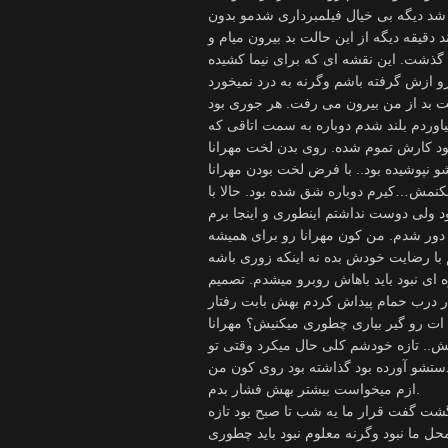
شد دیگه بی خیال فیلمبرداری شدمو بدون
دقیقه دیگه از این حالت بد بیرون میام و
گذشت. این نقشه ای که برای نیما کشیده
ن حالت بد از من بیرون می رفت. هر جوری بود
وردم بلند شدم دوباره به سمت اتاقی که
م بود کارش تموم شده. روی بدن لخت مهرانا
 نپوشیده بود.. با فرض لخت بودن مهرانا
نمش…کیرم دوباره شق شده بود. حالا با
د ولی دوست نداشتم اینطوری و اینجا برم
دور شدم. من کون مهرانا رو برای همیشه
ای نبود باید باهاش روبرو میشدم. تصمیم
ر درب حمام پیداش کردم بهش بابت رفتار
 ات رو گیر بیاری چطوری میکنیش؟ مهرانا
. تازه خودشم کلی حال میکرد وقتی تو
دستشو آورده بود گذاشته بود روی کون من
ازم میخواست بیشتر بهش فشار بدم.
گشت گفت قرار ما یه شب تا صبح بود تازه
 ما نبود وگرنه معلوم نبود باید چطوری