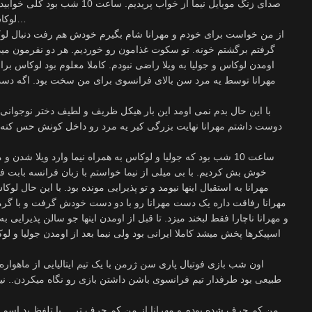
صدای زنگ موبایل نیما از خواب پریدیم
لوکاس زنگ زده میگه میخواد با جولیا بیان اینجا…
از من خواست برای خودم و مهرانا شام بگیرم خودش هم رفت دنبال لوک
گرفتم برگشتم خونه. تو سکوت غذامون رو خوردیم. هر دو نفرمون میدون
اومدن لوکاس و جولیا به ویلا راضی نبودم. کاملا معلوم بود لوکاس ب
مهرانا توسط یه مرد سن بالای فرانسوی برای من سخت بود. اگه دست م
با این حال بدم نمی اومد این بار هیکل ظریف و لطیف دختر نوجوانی مث
دوست داشتم مهرانا نهایت بزرگی کیر یه مرد رو داخل کونش حس کنه.
ساعت 10 شب بود که جولیا و لوکاس به همراه نیما وارد ویلا شدن 
خوش بش کردیم. با بی میلی از نیما خواستم با زبان فرانسه بابت ف
مهرانا به استقبال اینها نیومد و تو پذیرایی مونده بود. با این حال لو
مهرانا رفاقت داره یک دست مهرانا رو با دو دست خودش گرفت و با گرمی
و مهرانا ناچارا فقط لبخند میزد. تا قبل از اومدن اینها جو سالن پذیرایی ب
اسپیکرها پخش میشد کاملا ایرانی بود ولی نیما بعد از اومدن جولیا و ل
اون شب بازی فوتبال پاری سن ژرمن با یک تیم ایتالیایی از ماهوار
طبیعی بود طرفدار تیم فرانسوی باشن داشتن بازی رو نگاه میکردن.. 
من کم حرف شده بودم و مهرانا از من کم حرف تر… با تلفظ بد اسم م