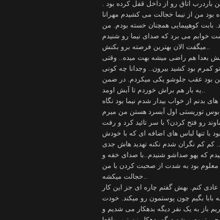
 باردرب اتاق رو از داخل قفل کرده بود .
ود من از نیما خجالت می کشیدم مهرانا
د. بابت کوهپیمایی همچنان خسته بودم. من
ت خوابم می برد که صدای نیما رو شنیدم
میگفت الان بهترین فرصته برو بکنش..
نیش بعدا هم راضی میشه بهت میده.. وقتی
کمرم بود کشید بیرون.. وجدانا چه کونی
من بود عقب جلوشو یکی میکردم. در ضمن
یه بار هم براش خوردم تا آبش اومد..
ی بدنم از خواب بیدار شدم نیما بود نگاه
ن مینی بوس توریستی اول آبسرد هستن من میرم
نبود با تنها لباس های اضافه ای که با خودش
.. کم کم نگران شدم نکنه تهدید هاش جدی
دم که یهو صداشو شنیدم..با صدای خفه و
علوم بود به شدت از صحبت کردن با من
خجالت میکشه..
 عادی کنم. بهش گفتم چاره ای جز این کار
ه بابا بگیم چون پوستمون رو میکند. خودت
م باز به یک نفر دیگه بدهکار می شدیم و
ه چی تموم میشه دیگه بدهکار نیستیم. واقعا