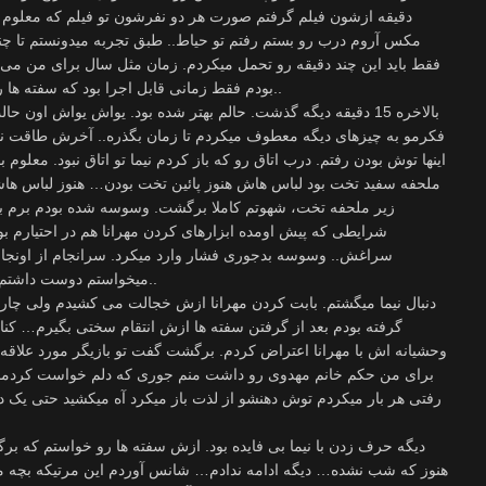
دقیقه ازشون فیلم گرفتم صورت هر دو نفرشون تو فیلم که معلوم 
مکس آروم درب رو بستم رفتم تو حیاط.. طبق تجربه میدونستم تا چند 
فقط باید این چند دقیقه رو تحمل میکردم. زمان مثل سال برای من می 
بودم فقط زمانی قابل اجرا بود که سفته ها رو ازش گرفته باشم وگرنه به درد نمیخورد..
بالاخره 15 دقیقه دیگه گذشت. حالم بهتر شده بود. یواش یواش او
فکرمو به چیزهای دیگه معطوف میکردم تا زمان بگذره.. آخرش طاقت نیا
اینها توش بودن رفتم. درب اتاق رو که باز کردم نیما تو اتاق نبود. معلو
ملحفه سفید تخت بود لباس هاش هنوز پائین تخت بودن… هنوز لباس هاشو
زیر ملحفه تخت، شهوتم کاملا برگشت. وسوسه شده بودم برم بک
شرایطی که پیش اومده ابزارهای کردن مهرانا هم در احتیارم بو
سراغش.. وسوسه بدجوری فشار وارد میکرد. سرانجام از اونجا 
میخواستم دوست داشتم با رضایت خودش بده نه اینکه زوری باشه..
دنبال نیما میگشتم. بابت کردن مهرانا ازش خجالت می کشیدم ولی چاره 
گرفته بودم بعد از گرفتن سفته ها ازش انتقام سختی بگیرم… کنا
وحشیانه اش با مهرانا اعتراض کردم. برگشت گفت تو بازیگر مورد علاقه
برای من حکم خانم مهدوی رو داشت منم جوری که دلم خواست کردمش.
رفتی هر بار میکردم توش دهنشو از لذت باز میکرد آه میکشید حتی یک 
دیگه حرف زدن با نیما بی فایده بود. ازش سفته ها رو خواستم که بر
هنوز که شب نشده… دیگه ادامه ندادم… شانس آوردم این مرتیکه بچه محل