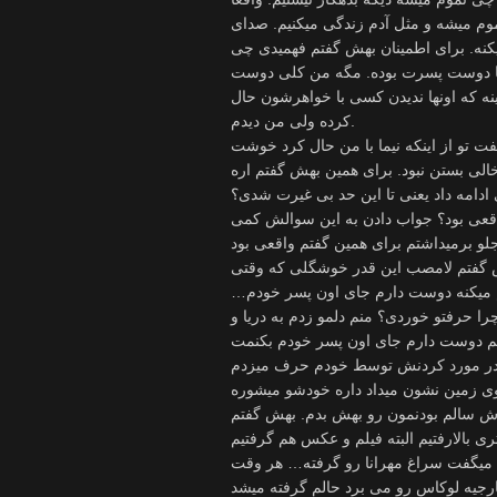
موم میشه و مثل آدم زندگی میکنیم. صدای
کنه. برای اطمینان بهش گفتم فهمیدی چی
یما دوست پسرت بوده. مگه من کلی دوست
نه که اونها ندیدن کسی با خواهرشون حال
کرده ولی من دیدم.
تو از اینکه نیما با من حال کرد خوشت
 ادامه داد یعنی تا این حد بی غیرت شدی؟
ی بود؟ جواب دادن به این سوالش کمی
بهش گفتم لامصب این قدر خوشگلی که وقتی
کم میکنه دوست دارم جای اون پسر خودم…
ا حرفتو خوردی؟ منم دلمو زدم به دریا و
ارش سالم بودنمون رو بهش بدم. بهش گفتم
د میگفت سراغ مهرانا رو گرفته… هر وقت