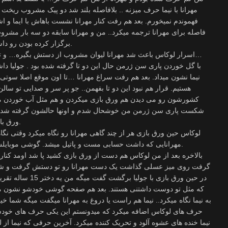
مهرانا با نیما حرف میزنه .. بلافاصله بلند شد دو پیک مشروب ریخت
فهموندم نمیخورم. بعد هم رفت کنار مهرانا نشست باهاش با ایما و ا
فاصله برای مهرانا ترجمه میکرد.. من و مهرانا سابقه دو سه بار مشرو
برگزار کرده بودن رو داشتیم ولی در حدی نبود که کاملا مست کنیم.
اسرار لوکاس باعث شد مهرانا لیوان مشروب از دستش بگیره… و تا همه رو سر نکشید از کنارمهرانا بلند نشد…
با گل خوردن پاری سن ژرمن حال این دو تا گرفته شده بود . جولیا د
نیما نشون میداد. بعد هم رفت سراغ مهرانا …تا اون موقع اصلا سوتی ن
هستیم. قرار هم نبود این دو تا بفهمن.. جو پر سر و صدایی تو سالن پذ
کشورشون رو می دیدن هم ورق بازی میکردن و هم مثل آب خوردن مش
شکست پاری سن ژرمن من خوشحال شدم و اونها حالشون گرفته شد. بع
ورق بازی کردم چون حوصله نداشتم کنار کشیدم.
لوکاس حین ورق بازی هر از چند گاهی مهرانا رو نگاه میکرد وقتی نگاهش
مهرانایی که داشت حسابی مست و پاتیل میشد. گوشی موبایلش تو دستش بود واسه خودش آواز میخوند.
بالاخره بعد از من لوکاس هم دست از ورق بازی کشید پا شد اومد کن
گرفت روی میز عسلی گذاشت یک دست مهرانا رو تو دستش گرفت و شروع 
که مثل تو دوست داشتنی هستند. بعد هم صفحه گوشی خودشو نشون مهرا
به نیما نگاه میکرد.. نیما هم راست یا دروغ به مهرانا میگفت میگه شما 
حرف های لوکاس اضافه میکرد که میدونستم این یکی حرف های خودشه
نیما خنده های عشوه آلود و تحریک کننده میکرد. آخرین حرفی که نیما ا