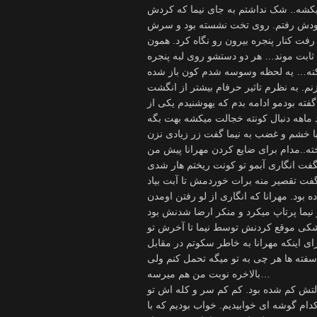
 میکشه.. شک نداشتم به جای نیما که کردش
 بودش رفتم. روی تخت نشسته بود و سرش
رفت کنار پنجره بیرون رو نگاه کرد. همون
ثابت موند… هر دو دستشو روی لبه پنجره
ل کنه… یه لحظه وسوسه شدم کون باز شده
. به نظرم تاثیر حرفام بیشتر از انگشت
 بودمو ادامه بدم که یهوشنیدم یکی از
خته..مدام برای ضایع کردن مهرانا پیش من
 بود. مهرانا که انگاری از لو رفتن اومدن
شکی موقع کردنش توسط نیما تا آخرش تو
ای اینکه مهرانا به خاطر سکوتم در مقابل
فته ها هر چی به تو میگه تحمل کنم ولی
بالاخره نوبت من هم میرسه…
التش کم شده بود. کم کم سر و کله اش تو
کدام گوشه ای خوابیدیم. خواب بودیم که با