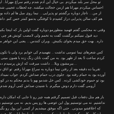
تو محل سر بلند میکردم. بی خیال این آدم شدم رفتم سراغ مهرانا.. این
احساس میکردم مهرانا هم ازمن خجالت میکشه..چه لحظات عجیبی شده ب
از من… ناچار دوباره برگشتم تو پذیرایی… نیما روی مبل ها لم داده بو
هم کف سالن پذیرایی دراز کشیدم تا کوفتگی بدنمو کمتر حس کنم. داش
وقتی نه محکمی گفتم فهمید منظورمو دوباره گفت اولین بار که اینجا بک
دید قبول نمیکنم برگشت گفت به تخمم ولی لامصب کونش هر چی تو 
داره.. بهت حق میدم بخوای بکنیش.. ویران کنندس… یعنی این خواهر 
کس شعرهای نیما تمومی نداشت .. نفهمیدم کی خوابم برد ولی با تکون ها
کردم ساعت 5 بعد از ظهر بود. به من گفت ناتان زنگ زده با همو
ببرمشون ویلا… داشت میرفت که ازش پرسیدم دماوند رو فتح کردن؟ با سر تائید کرد و رفت…
تقریبا ده دقیقه بعد از رفتن نیما دوباره به سراغ مهرانا رفتم. تو اتاق 
آورده بود به حمام رفته بود. جلوی درب حمام صداش کردم. جواب نمیداد
بود تو حموم خودکشی کرده.. کس خل شدمو یهو با بدنم محکم به در کوبی
آرومی گفت دارم دوش میگیرم. با شنیدن صداش کمی آروم شدم م
باز هم مثل دفعات قبل تصمیم گرفتم همه چیز رو تا جایی که امکان داره
نداشتیم. نه می تونستیم پول این عوضی ها رو پس بدیم. نه می تونستیم ب
که اخلاقشو میدونی.. حتی اگه موفق میشدیم از کسی این پول رو بگیری
باید کلی کار میکردیم تا پول این یکی رو بدیم. ولی اینجا با این کار هم