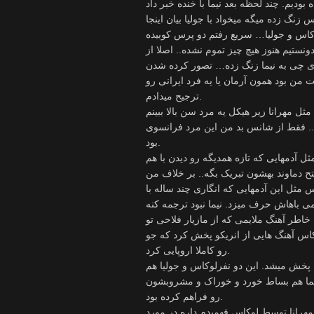
. ساعت 10 شب بود کلی خوابیده بودیم. چند لحظه بعد نیما با خنده خبر داد
اس و جولیا… سریع رفتم دو پرس کوبیده
ستیم هنوز هیچ چیز تموم نشده.. اصلا از
رای چی به نیما زنگ زده… تصور کرده شدن
ن بود همون آرمان یا یه فرد ایرانی رو
ترجیح میدادم.
ل مهرانا زیر هیکل یه مرد سن بالا ببینم
. فقط از شانس بد من این مرد فرانسوی
بود.
و مثل آدمهایی که تازه همدیگه رو دیدن با هم
تح دماوند بهشون تبریک بگه.. بر خلاف من
کاس مثل این آدمهایی که انگاری چند ساله با
 باهاش حرف میزد. نیما نبود ترجمه کنه
ه خاطر آهنگ ملایمی که از مازیار فلاحی تو
وکاس آهنگ هایی از انریکو پخش کرد که جو
رو کاملا اروپایی کرد.
ه پخش میشد. این دو نفرلوکاس و جولیا هم
نیما هم بساط خورد و خوراک و مشروبشون
رو فراهم کرده بود.
هرانا توسط لوکاس فهمیدم داره در مورد