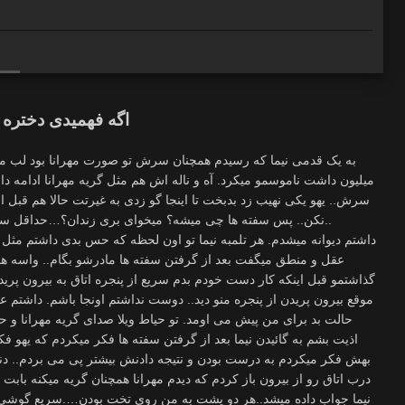
اگه فهمیدی دختره د
میلیون داشت ناموسمو میکرد. آه و ناله اش هم مثل گریه مهرانا ادامه د
سرش.. یهو یکی نهیب زد بدبخت تا اینجا گو زدی به غیرتت حالا هم قبل 
نکن.. پس سفته ها چی میشه؟ میخوای بری زندان؟…حداقل سفته ها رو بگیر بعد هر غلطی خواستی بکن..
داشتم دیوانه میشدم. هر تلمبه نیما تو اون لحظه که حس بدی داشتم مث
عقل و منطق میگفت بعد از گرفتن سفته ها مادرشو بگام.. واسه 
گذاشتمو قبل اینکه کار دست خودم بدم سریع از پنجره اتاق به بیرون پرید
موقع بیرون پریدن از پنجره منو دید.. دوست نداشتم اونجا باشم. داشتم ع
حالت بد برای من پیش می اومد. تو حیاط ویلا صدای گریه مهرانا و حال
اذیت بشم به گائیدن نیما بعد از گرفتن سفته ها فکر میکردم که یهو 
بهش فکر میکردم به درست بودن و نتیجه دادنش بیشتر پی می بردم.. دنب
درب اتاق رو از بیرون باز کردم که دیدم مهرانا همچنان گریه میکنه باب
نیما جواب داده میشد..هر دو پشت به من روی تخت بودن….سریع گوشی م