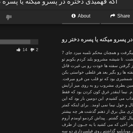
اگه فهمیدی دختره در پسرو میکنه یا پسره د
About
Share
ر پسرو میکنه یا پسره دختر رو
14
2
به یک قدمی نیما که رسیدم همچنان سرش تو صورت مهرانا بود لب میگرفت و همچنان محکم تلمبه میزد.جای 7
اشت. تا شیشه مشروبو بلند کردم بکوبم تو
از گرفتن سفته ها خودت رو بی غیرت قاتل
ل شمشیری بود که تو قلب من فرو میرفت.
همین بطری مشروب رو به روی میز آرایش
م. نیما اینقدر غرق کون کردن بود که فقط
ذاب می کشیدم. این دومین بار بود که این
 و حول نیما نمی اومد.. برای اینکه کمتر
فکری مثل برق از ذهنم گذشت هر چه بیشتر
ال کلید گشتم.. پیداش کردمو اومدم آروم
ت هر آخی که می کشید با یه جــون از طرف
وبایلمو گذاشتم روی فیلمبرداری دو سه