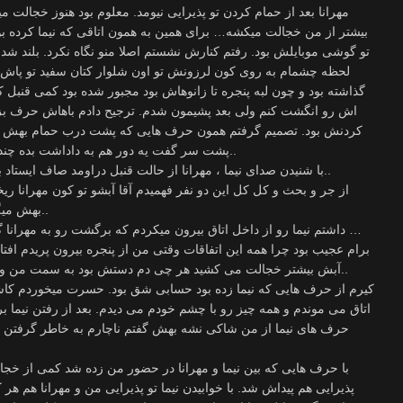
مهرانا بعد از حمام کردن تو پذیرایی نیومد. معلوم بود هنوز خجالت
بیشتر از من خجالت میکشه… برای همین به همون اتاقی که نیما کرده
تو گوشی موبایلش بود. رفتم کنارش نشستم اصلا منو نگاه نکرد. بلند شد 
لحظه چشمام به روی کون لرزونش تو اون شلوار کتان سفید تو پاش 
گذاشته بود و چون لبه پنجره تا زانوهاش بود مجبور شده بود کمی قنب
اش رو انگشت کنم ولی بعد پشیمون شدم. ترجیح دادم باهاش حرف بزنم
کردنش بود. تصمیم گرفتم همون حرف هایی که پشت درب حمام بهش گفته
پشت سر گفت یه دور هم به داداشت بده چند ماهه دنبال کونته خجالت میکشه بهت بگه..
با شنیدن صدای نیما ، مهرانا از حالت قنبل دراومد صاف ایستاد با خشم و غضب به نیما گفت زر زیادی نزن..
از جر و بحث و کل کل این دو نفر فهمیدم آقا آبشو تو کون مهرانا ری
بهش میگفت انگاری آبمو تو کونت ریختم هار شدی..
داشتم نیما رو از داخل اتاق بیرون میکردم که برگشت رو به مهرانا گفت تقصیر منه برات خوردمش تا آبت بیاد …
برام عجیب بود چرا همه این اتفاقات وقتی من از پنجره بیرون پریدم افتاده
آبش بیشتر خجالت می کشید هر چی دم دستش بود به سمت من و نیما پرتاپ میکرد و منکر ارضا شدنش بود..
کیرم از حرف هایی که نیما زده بود حسابی شق بود. حسرت میخوردم کا
اتاق می موندم و همه چیز رو با چشم خودم می دیدم. بعد از رفتن نیما بر
حرف های نیما از من شاکی نشه بهش گفتم ناچارم به خاطر گرفتن س
با حرف هایی که بین نیما و مهرانا در حضور من زده شد کمی از خج
پذیرایی هم پیداش شد. با خوابیدن نیما تو پذیرایی من و مهرانا هم هر 