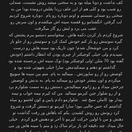
کف نداشت و دوتا میله بود و به سختی میشد روش نشست، صندلی
رو شیب بود و کلی هم از این علف زردا بغلش درومده بود! من به
سختی رو صندلی نشستم و اونم دوباره رو پام . دوباره شروع کردیم
لب گرفتن. انگشتامو رو قفسه سینه اش میکشدم و اون سرش رو
عقب می برد و لبش رو گاز میگرفت.
شروع کردم باز کردن دکمه هاش . میخواستم دستمو ببرم پشتش که
گیره سوتینش رو باز کنم خودش کمک کرد و سوتینش رو از جلو باز
کرد و من خوشحال شدم! چون تاریک بود سینه هاش رو درست
نمیدیدم ولی خیلی کوچیکتر از چیزی بودن که انتظار داشتم (خودش
گفته بود 70 مثلن !ولی کوچیکتر بود) نوک سینه اش برجسته شده بود
. گذاشتم تو دهنم و میمکیدمش. سارا خیلی شهوتی شده بود و
کوصش رو از رو ساپورتش ، میمالید به پام. منم بین سینه ها سوییچ
میکردم و اون بیشتر خودش رو میمالید به پام. به بدنش و کوصش
چرخش میداد و رو زانوم میمالیدش. دستش رو به سمت شلوارم برد
و از رو شلوار جین کیرمو میمالید. من که کیرم نیمه خواب و نیمه
بیدار بود کاملن سیخ شد . شلوارمو دادم پایین و کون لختمو رو میله
گذاشتم که حس جالبی نبود! سارا کیرمو تو دستش گرفت و شروع
کرد زبونش رو روش کشیدن. یکم که باهاش ور رفت گذاشت تو
دهنش و من با اولین حرکت کیرمو تا آخر تو دهنش فرو کردم . خیلی
حال میداد. چند دقیقه ای باز برام ساک زد و منم با سینه هاش ور می
رفتم و لذت میبردم. اما جامون خیلی بد بود . بلند شدم که اون بشینه.