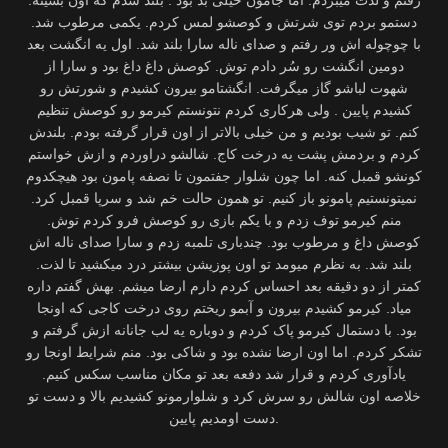
دستمو بردم توی شرتش و کوصشو لمس کردم. یکمی مرطوب شد.
با چوچوله اش ور رفتم و صدای ناله سارا بلند شد. اول یه انگشت بعد
دومین انگشت رو سُر دادم توش. کوصش داغ داغ بود و سارا از
شهوت لباشو گاز میگرفت. انگشتامو بیرون کشیدم و شورتش رو
کشیدم پایین . ولی هرکاری کردم نتونستم کیرمو رو کوصش تنظیم
کنم. تو شیب بودیم و من خیلی بالاتر از اون قرار گرفته بودم. بلندش
کردم و بردمش پشت یه درخت کاج. شالشو دراوردم و ازش خواستم
کونشو قمبل کنه. اما چون شلوار جفتمون تا نصفه پامون بود هیچکدوم
نمیتونستیم پامونو باز کنیم. تو همون حالت خم شد و سرپا قمبل کرد.
منم کیرمو توف زدم و با یکم بازی رو کوصش فرو کردم توش.
کوصش داغ و مرطوب بود. چندباری تلمبه زدم و سارا صدای ناله اش
بلند شد. به نظرم میومد تو اون پوزیشن بیشتر درد میکشید تا لذت.
کمتر از دو دقیقه بعد احساس کردم دارم ارضا میشم. بهش گفتم داره
میاد. کیرمو کشیدم بیرون و آبمو ریختم روی درخت کاجی که اونجا
بود. با دستمال کیرمو پاک کردم و دوباره یه لب جانانه ازش گرفتم و
تشکر کردم. اما اون ارضا نشده بود و شاکی بود. منم شرایط اونجا رو
یادآوری کردم و قرار شد دفعه بعد تو مکان مناسب سکس کنیم.
خلاصه اون شالش رو سرش کرد و شلوارمونو کشیدیم بالا و دست تو
دست اومدیم پایین.