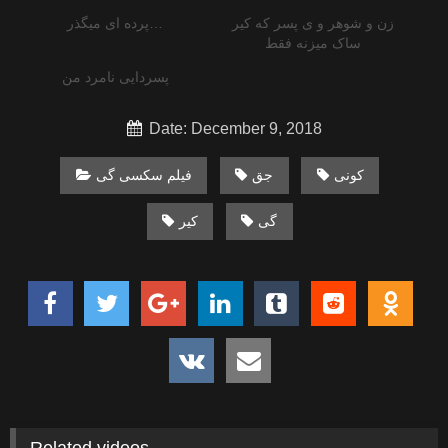
زن و شوهر و ی پسر که کیر
پرده ای میگذر…
ساک میزنه فقط
پسردایی نامرد من
Date: December 9, 2018
کونی
جق
فیلم سکسی گی
گی
کیر