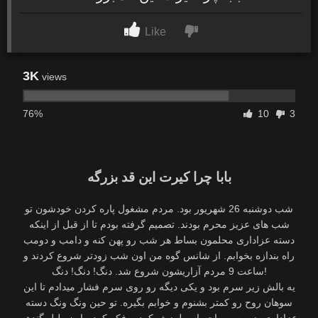
Like
3K
views
76%
10
3
بابا چرا کیرت این قد بزرگه
شب دوشنبه 26 شهریور بود. مردم مشغول پاره کردن خودشون تو
شب های عزیز محرم بودند. تصمیم گرفته بودم تا از قبل از اینکه
دسته عزاداری محلمون بساط هر شب رو پهن کنه و دامب و دومب
راه بندازه بخوابم. از شانس گوه من اون شب زودتر شروع کردند و
ساعت 9 مردم آزاریشون شروع شد. دنگ! دنگ! دنگ!
یه بالش زیر سرم بود و یکی دیگه رو روی سرم فشار میدادم تا این
سوهان روح رو کمتر بشنوم و خوابم بگیره. تو حین ونگ ونگ دسته
عزاداری، زیر سرم احساس لرزش کردم. فکر کردم اون طبل گندهه