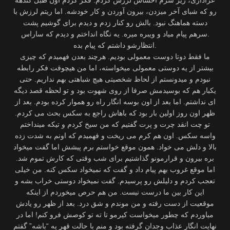
رو که شبای آخر میزدن، بیرون آوردن و کار خودشه. اما ریتم لرزش با
دسته هماهنگ نبود. بالش رو کنار زدم و دیدم برای گوشیم پشت
سرهم پیام میاد و ویبره میره. یه نگاه انداختم و دیدم که ساراس.
انتظارشو داشتم که پیام بده.
ما فقط دوتا دوست معمولی بودیم. هرچند بعدن فهمیدم که چیزی
بیشتر از یه دوستی معمولی میخواسته، اما من هیچوقت فکر رابطه
نبودم و میدونستم از لحاظ شخصیتی هیچ شباهتی بهم نداریم. حتی
یکبار هم که بوسیدمش صرفا از روی شهوت بود و تو لحظه قصد دیگه
ای نداشتم. اما بعد از اون بوسه انگار راه رو هموار کرده بودم. بعد از
ظهر اون روز اولین بار بود که باهاش راجع به سکس بحث می کردم.
تو چت انقد چرت و پرت گفتیم که من سیخ کردم و تیکه مینداختم
واسه سکس. اون هم کرم می ریخت و فهمیدم که اونم به شدت زده
بالا و دلش می خواد. همون موقع خواستم برم پیشش اما گفت میخواد
بره بیرون و قرارمونو گذاشتیم برای شب وقتی که کارش تموم شد.
اما موقع غروب بهم پیام داد و گفت که نمیخواد سکس کنه. من خیلی
تعجب کردم و دلیلش رو پرسیدم. گفت نمیخواد دوستی خراب بشه و
این کار بین ما درست نیست. من هم حرص میخوردم از اینکه
موقعیت از دست رفته و من موندم و شق درد. بعد از ظهر رو یادش
میاوردم که چطور میخواست کیرمو تا ته تو کوصش فرو کنم! اما در
نهایت انگار عذاب وجدان گرفته بود و منم با حالت قهر یه “باشه” گفتم