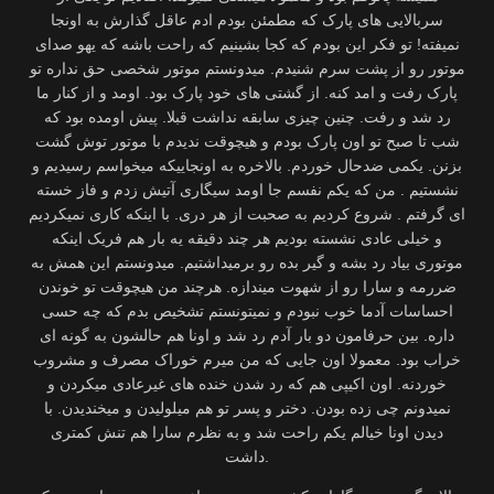
سربالایی های پارک که مطمئن بودم ادم عاقل گذارش به اونجا
نمیفته! تو فکر این بودم که کجا بشینیم که راحت باشه که یهو صدای
موتور رو از پشت سرم شنیدم. میدونستم موتور شخصی حق نداره تو
پارک رفت و امد کنه. از گشتی های خود پارک بود. اومد و از کنار ما
رد شد و رفت. چنین چیزی سابقه نداشت قبلا. پیش اومده بود که
شب تا صبح تو اون پارک بودم و هیچوقت ندیدم با موتور توش گشت
بزنن. یکمی ضدحال خوردم. بالاخره به اونجاییکه میخواسم رسیدیم و
نشستیم . من که یکم نفسم جا اومد سیگاری آتیش زدم و فاز خسته
ای گرفتم . شروع کردیم به صحبت از هر دری. با اینکه کاری نمیکردیم
و خیلی عادی نشسته بودیم هر چند دقیقه یه بار هم فریک اینکه
موتوری بیاد رد بشه و گیر بده رو برمیداشتیم. میدونستم این همش به
ضررمه و سارا رو از شهوت میندازه. هرچند من هیچوقت تو خوندن
احساسات آدما خوب نبودم و نمیتونستم تشخیص بدم که چه حسی
داره. بین حرفامون دو بار آدم رد شد و اونا هم حالشون به گونه ای
خراب بود. معمولا اون جایی که من میرم خوراک مصرف و مشروب
خوردنه. اون اکیپی هم که رد شدن خنده های غیرعادی میکردن و
نمیدونم چی زده بودن. دختر و پسر تو هم میلولیدن و میخندیدن. با
دیدن اونا خیالم یکم راحت شد و به نظرم سارا هم تنش کمتری
داشت.