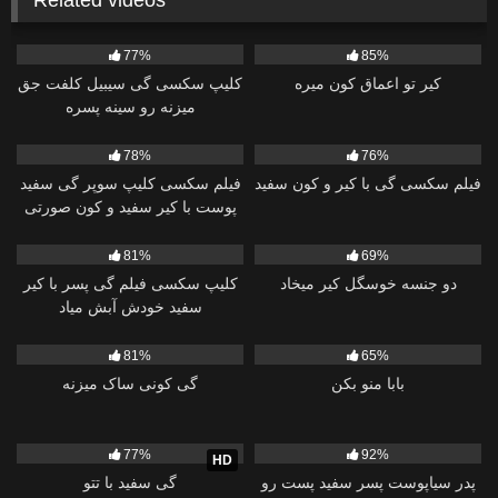
Related videos
160
01:20:42
5K
26:42
77%
85%
کیر تو اعماق کون میره
کلیپ سکسی گی سیبیل کلفت جق
میزنه رو سینه پسره
15K
05:17
7K
12:32
78%
76%
فیلم سکسی گی با کیر و کون سفید
فیلم سکسی کلیپ سوپر گی سفید
پوست با کیر سفید و کون صورتی
22K
08:43
2K
09:34
81%
69%
دو جنسه خوسگل کیر میخاد
کلیپ سکسی فیلم گی پسر با کیر
سفید خودش آبش میاد
2K
01:27:35
6K
10:54
81%
65%
بابا منو بکن
گی کونی ساک میزنه
5K
28:13
3K
25:18
77%
92%
HD
پدر سیاپوست پسر سفید پست رو
گی سفید با تتو