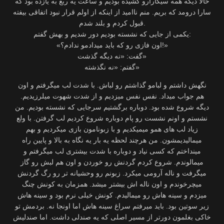
حالا دیگه همه سیگارارو کشیده بودیم و ساعت یه ربع به یازده بود که
سارا درومد که بریم. منم ناامید از اینکه از اولم قرار نبود اتفاقی بیفته
قبول کردم و بلند شدم.
یکمی از جایی که نشسته بودیم دور شدیم و بهش گفتم:
«اون فازی رو که باید میدادمو ندادم؟!»
گفت: «نه دیگه گذشت»
گفتم: «نه نگذشته»
نگهش داشتم و لبامو گذاشتم رو لباش. با شدت لب میگرفتم و اون
هم جواب میداد. نفس نفس میزدیم و از شدت شهوت میلرزیدیم.
دیگه شروع شده بود. دوباره برگشتیم سرجایی که نشسته بودیم. من
نشستم و اونم نشست رو پام دوباره شروع کردیم لب گرفتن. با ولع
زیاد لب های همو میمیکدیم و با زبونامون بازی میکردیم و بهم
میمالیدیمشون. من هرچند لحظه یه بار یه نگاه به بالا و پایین راه
مینداختم که کسی نیاد و دوباره با شدت بیشتری لب میگرفتم و
میمالوندم. شروع کردم گردنش رو خوردن و اون هم لبش رو گاز
میگرفت و ناله آرومی میکرد. زبونم رو وحشیانه تر رو رگ گردنش
میچرخوندم و اون ناله اش بیشتر میشد. همزمان به کونش چنگ
میزدم و سینه هاش رو میمالیدم. کونش خیلی نرم بود و سینه هاش
زیر سوتین بود. باید میرفتم سراغ سینه هاش اما اونجا نه. بردمش تو
خاکی بغلمون دورتر از مسیر اصلی که یه صندلی داشت. اما صندلیش