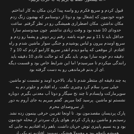
قبول کردم و سریع فکرم رو واسه پیدا کردن مکان به کار انداختم.
خونه خودمون که اِشغال بود و دوتا از دوستامم که بهشون زنگ زدم
مکان نداشتن. مکان اضطراری همیشگی رو در نظر گرفتم. ساعت
حدودای 10 شده بود و وقت زیادی نداشتم. چون میدونستم سارا
حداقل باید تا 11 و نیم خونه باشه. رفتم زیر دوش و پشما رو زدم و
سریع اومدم بیرون و لباس پوشیدم و جنگی سوار ماشین شدم و راه
افتادم. از موقعی که پیامو دیدم انقدر سریع کارامو کردم که 10 و 7
دقیقه دم خونه سارا بودم. باید بگم که تو حالت عادی 10 دقیقه باید
رانندگی میکردم تا میرسیدم! اما این شرایط خاص بود و قسمت دیگه
ای از بدنم فرماندهی رو به دست گرفته بود.
یه چند دقیقه ای منتظر شدم تا بیاد. بالاخره اومد و نشست تو ماشین.
خیلی سرد سلام کرد وچیزی نگفت. راه افتادم و جلوتر دم یه
سوپرمارکت وایسادم تا چند نخ سیگار و دوتا آب معدنی بگیرم. دوباره
نشستم تو ماشین. پرسید کجا میریم. گفتم میریم یه جای آروم به دور
از سروصدای محرم.
پارک پردیسان مقصدمون بود. تا اونجا تقریبن حرفی بینمون زده نشد.
رسیدیم و ماشین رو پارک کردم. هوای پارک سردتر از محله خودمون
بود و یه نسیم پاییزی توش جریان داشت. باهم راه افتادیم به جایی که
همیشه پاتوقم بود و معمولا هیشکی نمیومد. افتادیم تو یکی از