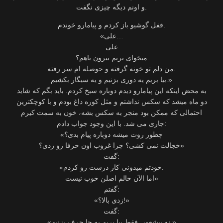
و اونم دیگه چیزی نگفت.
قفل گوشیو باز کردم و پیامارو خوندم.
«علی…
علی
میخوای بریم بیرون باهم؟
من دلم تو خونه گرفته و حوصله ام سر رفته.
بیا بریم یه دوری بزنیم و یه سیگار بکشیم.»
به محض اینکه این پیامارو دیدم دوباره سیخ کردم. باید بگم که شاید
دو ماه میشد که سکس نداشتم و مثل کوره داغ بودم و با کوچکترین
احتمالی که ممکن بود منجر به سکس بشه، خون به سمت کیرم
جاری می شد. با این وجود جواب دادم:
«چطور روت میشه دوباره پیام بدی؟
خجالت نمی کشی؟ چرا غروب اون حرفا رو زدی؟»
گفت:
«خودتم میدونی کار درست رو کردم.
اما الآن حالم اصلن خوب نیست»
گفتم:
«زدی بالا؟!»
گفت:
«نه بیشعور. فقط بیا بریم یه جا حرف بزنیم.»