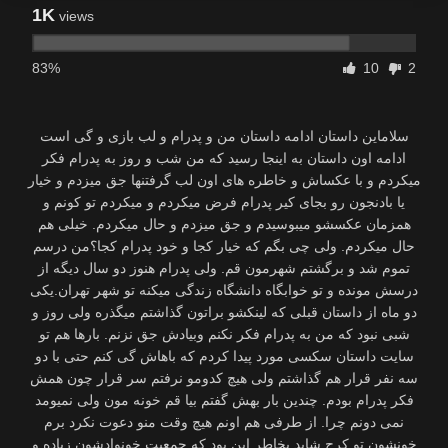
1K
views
83%
10
2
سلاماین داستان ادامه داستان من و پدرام و لب بازی و گی است
ادامه اون داستان به اینجا رسید که من شب و روز به پدرام فکر
میکردم و با عکساش و خاطره های اون لب گرفتنها جق میزدم و خیار
یا بادنجون رو بجای کیر پدرام فرض میکردم و میکردم تو کونم و
همزمان عکسشو میبوسیدم و جق میزدم و حال میکردم. خیلی هم
حال میکردم. ولی چی بگم که خیار کجا و خود پدرام کجا؟من درسم
تموم شد و برگشتم شهرمون قم. ولی پدرام هنوز دو سال دیگه از
درسش مونده و تو خوابگاه دانشگاه زندگی میکنه تو شهر تهران.یکی
دو ماه از داستان قبلی که لینکشو براتون گذاشتم میگذره ولی روز و
شبی نبود که من به پدرام فکر نکنم وبیادش جق نزنم. بارها هم تو
سایت داستان سکسی مورد پیدا کردم که باهاش گی کنم حتی با دو
سه نفر قرار هم گذاشتم ولی هیچ کدومو نرفتم سر قرار چون همش
فکر پدرام بودم. چندین بار بهش گفتم بیا قم خونه مون ولی نمیومد
نمی دونم چرا. از طرفی هم اونم هیچ وقت منو دعوت نکرد برم
خونشون تو کرج شاید بخاطر این بود که جمعیت خونوادشون زیاده و