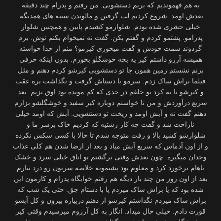
به هم فهموندیم که بریم دستشویی. من رفتم و پدرام چند دقیقه
بعدش اومد. شروع کردیم لب گرفتن و مالوندن سینه های همدیگه.
خیلی حشری شده بودم. شلوارمو کشیدم پایین و همچنین شلوار
پدرامو. پشتمو کردم و گفتم بکن. گفت نه نمیخوام بکنم توش. برم
گردوند سمت خودش و گفت میخوری کیرمو؟ منم از خدا خواسته
همیشه آرزو داشتم کیر یه بچه خوشگلو بخورم. بدون اینکه حرفی
بزنم نشستم زمین همون جا تو دستشویی کیرشو کردم دهنم و مثل
فیلما براش ساک زدم. سرمو با دستاش گرفت و نگذاشت بره عقب
و کیرشو تا ته کرد تو حلقم در حدی که کم مونده بود اوق بزنم. بعد
سریع درآوردش و من تا خواستم دوباره کیر سفید و خوشگلشو بزارم
دهنم گفت نه و آبش اومد و ریخت تو دستشویی. آبش که اومد خیلی
ناراحت شد و گفت چه کار زشتیه که کردیم خاک برسر ما و
شلوارشو کشید بالا و رفت متوجه شدم تا حالا با کسی سکس نکرده
و از اون آدماس که سریع آبش میاد و بعد از ارضا شدن هم کلی عذاب
وجدان میگیره. چون بعدش وقتی برگشتم تو اتاق خیلی سرد و خشک
باهام برخورد کرد و معلوم بود پشیمونه.خلاصه سرتون رو درد نیارم
بعد از اون روز من چند بار دیگه هم رفتم خوابگاه پدرام و کارمون این
شده بود که یا براش ساک میزدم یا با دستام جق. حتی یک شب که
براش ساک میزدم نگذاشتم کیرشو از دهنم دربیاره بیرون و کل آبشو
قورت دادم. خیلی حال میداد. انگار به کل آرزوم میرسیدم وقتی کیر