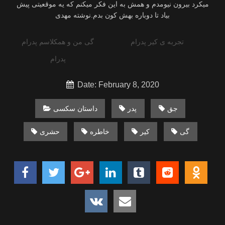
میکرد بیرون نیومدم و همش به این فکر میکنم که یه موقعیتی پیش
بیاد تا دوباره بهش کون بدم.نوشته مهدی
تجربه ی کیر پدرام
گی من و همکلاسم پدرام
پدرام
Date: February 8, 2020
جق
پدر
داستان سکسی
گی
کیر
خاطره
حشری