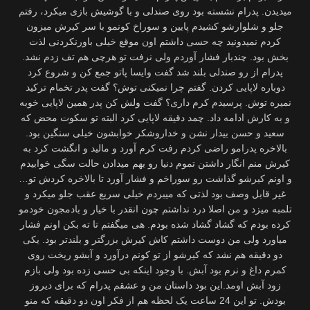
میدیدن. پدرام نشسته بود روی صندلی و با گوشیش بازی میکرد، رفتم
جلو و شلوارشو کشیدم پایین و سوراخ کونمو با سر کیرش میزون
کردم نمیدونید چه حسی داشتم اون موقع خیلی باورنکردنی لذت
بخش بود. چندبار فشار آوردم ولی نرفت تو هرچی هم تف زدم نشد.
پدرام از رو صندلی بلند شد گفت وایسا پاتو جمع کن و شروع کرد
دوباره لاپایی کردن. گفتم چرا نمیکنی توش؟ گفت پدر تخمام ترکید
نمیره توش. پرسیدم کرم داری؟ گفت ولش کن پدر همین لاپایی خوبه
و به کارش ادامه داد. چمد دقیقه لاپایی کرد البته تو سکوت محض که
سعید و حسن بیدار نشن و خداروشکر خوابشون خیلی سنگین بود.
بالاخره پدرامو راضی کردم رفت کرم آورد و مالید و انگشت کرد به
کیرش منم انگار داشتن تموم دنیا رو بهم میدادن حالت سگی خوابیدم
و اونم کیرشو گذاشت رو سوراخم و فشار آورد تا بالاخره کردش تو…
غیر قابل وصف بود لذتی که میبردم خیلی سریع عقب جلو میکرد و
تلمبه میزد و من اصلا درد نداشتم چون انقدر با خیار و بادمجون خودمو
کرده بودم که گشاد گشاد شده بودم. هی میگفتم تا ته بکن اونم فشار
میاورد ولی من دوست داشتم کاش کیرش بزرگتر و بلندتر بود. یکی
دو دقیقه هم نشد که کیرشو از تو کونم درآورد و آبشو ریخت روی
کمرم داغ و نرم بود آبش. با وجود اینکه بی حسی زده بود ولی بازم
زود آبش اومد.این بود داستان من و عشقم پدرام که برای دیروز
بودش. تو این 24 ساعت یک لحظه هم از فکر اون دو دقیقه که منو