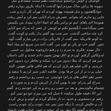
خوشگل و خوش تراششو میگذاشت دهنم مست میشدم و مثل
دیوونه ها براش ساک میزدم.اینها گذشت تا اینکه یکروز دوباره رفتم
خوابگاهشون و مثل همیشه بهونه آوردم که تهران کار دارم و شب
جایی رو ندارم که بخوابم. عصرش پدرام لاپایی منو کرد و آبش ریخت
همونجا لای پاهام. اینم تو پرانتز بگم که اصلا اجازه نمیداد من بکنمش
حتی نمیگذاشت انگشتمو بکنم تو کونش. از عصر که پدرام منو لاپایی
کرد چند ساعتی گذشت. سر شب بود گفتم بذار بکنم تو کونت گفت
نه کونم فابریکه. منم گفت از فابریکی برات درش میارم گفت گوه
نخور. گفتم خب تو بکن تو کون من. گفت آخه من سریع آبم میاد اصلا
حال نمیده. فکری به سرم زد و رفتم داروخونه محلول بی حسی
لیدوکائین گرفتم. آوردم تو اتاق بهش نشون دادم خندید و کلی داستان
سر هم کردیم که مثلا دندون من درد میکنه و بخاطر درد دندون اینو
خریدیم. و کلی فیلم هم بازی کردیم که هم اتاقی هاش نفهمن. البته
خیلی پرت تر از این حرفا بودن. خلاصه انقدر صبر کردیم تا سعید و
حسن (هم اتاقی های پدرام) خوابیدن. بی حسی رو برداشتم و رفتم
سراغ کیر پدرام. چند تا بوس آبدار از کیرش کردم و به صورت و
چشمام مالوندمش و بعد بی حسی رو زدم و به کیر خودمم زدم. گفتم
این 20 دقیقه طول میکشه تا عمل کنه من میرم خودمو تمیز کنم.
رفتم تو دستشویی و حدود ده بار شلنگو کردم تو کونم و پرش کردم
آب و خالیش کردم. تا دیگه تمیز تمیز شد. خودم برای خودم راست
کرده بودم برگشتم بالا پیش پدرام. سعید و حسن خواب هفت پادشاه