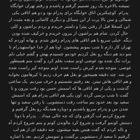
نمیشه.بالاخره یک روز تصمیم گرفتم و پاشدم و رفتم تهران خوابگاه
پدرام. کوچیکترین اتاق خوابگاه برای پدرام بود و دو هم اتاقی یکی
شمالی و سن بالا پرت از این مسائل و دیگری کاشانی و بچه مثبت از
این کسخلا قبل از رفتن پیتزا و دلستر خریدم و بردم براشون و کلی
حال کردن. شام هم براشون از بیرون خریدم و خرکیف شده بودن
دیگه. خیلی سریع با هم اتاقی های پدرام رفیق شدم. و بهانه آوردم که
تهران کار دارم تا شب بمونم پیششون. اونا هم از خدا خواستهپدرام تا
منو دید هم دیگه رو بغل کردیم خودمو چسبیدم بهش و گفتم خیلی دلم
برات تنگ شده بود عوضی اونم سفت بغلم کرد و گفت منم همینطور
عوضی. متوجه شدم کیرش راست شده. اونم متوجه کیر راست شده
من شد. چند دقیقه همینجور تو بغل هم حرف زدیم تا کیرهامون بخوابه
و هم اتاقی هاش نبینن. بعد رفتیم نشستیم و حرف میزدیم. یک ساعتی
گذشت و یکی از هم اتاقی ها که اسمش حسن بود رفت بیرون و تا
گفت تا شب برنمی گرده. اون یکی هم اتاقی پدرام هم که اسمش
سعید بود بعد حدود نیم ساعت رفت دستشویی. با رفتن سعید و تنها
شدن من و پدرام سریع پاشدیم و دوباره همدیگه رو بغل گرفتیم و
شروع کردیم لب گرفتن وای که چه حالی میداد… پدرام با دوتا
دستش کونمو گرفت و شروع کرد مالوندن کونم و منم شروع کردم آه
و ناله کردم که گفت هیس بقیه میشنون. چند دقیقه ای از هم لب
گرفتیم تا سعید از دستشویی برگشت و تمومش کردیم. بعد با اشاره