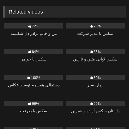
Related videos
735
2K
72%
75%
سکس با مدير شرکت
من و خانم برادر دل شکسته
12K
1K
84%
85%
سکس لاپایی متین و نازنین
سکس با خواهر
9K
841
100%
80%
رمان سبز
دستمالی همسرم توسط عکاس
943
878
66%
50%
داستان سکس آرش و شیرین
سکس بامعرفت
576
11