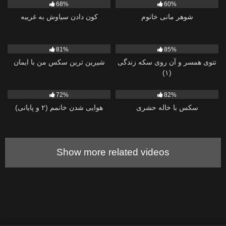
68%
60%
شوهر مانی خانوم
کون دادن سیاوش به غریبه
998
794
81%
85%
تتوی همسر و آن روی سکه زندگی
شيرين ترين سكس من با ایمان
(۱)
1K
4K
72%
82%
سکس با خاله حشری
هوایی شدن خانمم (۲ و پایانی)
Show more related videos