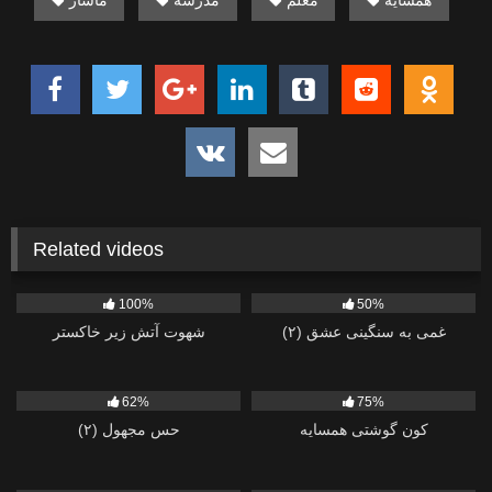
Related videos
394
301
100%
50%
غمی به سنگینی عشق (۲)
شهوت آتش زیر خاکستر
523
2K
62%
75%
کون گوشتی همسایه
حس مجهول (۲)
783
1K