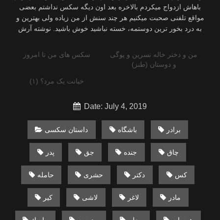
من و دختر خاله نسرین و یوگی
سکس های من تا امروز
و دوستان (طنز)
خیانت یک مرد؟ (۱)
Date: July 4, 2019
برادر
باشگاه
داستان سکسی
چاق
جنده
جق
پدر
کس
دکتر
حشری
حامله
مادر
لاغر
لاشی
کیر
همسایه
معلم
مدرسه
ماساژ