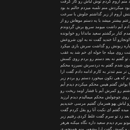
 منم آروم کردم توش لباش رو گاز گرفت
بود میکردش منم تلمبه میزدم حالتم بد بود
پشتش آروم از زیر گذاشتم جلوش با سرعت
تم بیشتر میشد با یه دستم موهاش رو از
دادم آبم داشت میومد سریع برش گردوندم
دم کنار برگشتم سعید ماندانا رو خوابونده
اونجارو آنا خندید گفت نه به اون شروعش
وباره زبونش رو گذاشت سرش بازی میکرد
ت روی میله جا حوله ای خم شد به عقب
تو گفتم نه بعد دستم رو بردم روی کسش
شیمون شدم گفتم به دردسرش نمیرزه محکم
 منم تندتر به کارم ادامه دادم گفت ارا
م که هی تکون میخورد دستم رو بردم زیر
ا یواش گفتم هیس محکم میکردم دیدم آبم
اشتم رو کمرش آبم با فشار اومد ریخت رو
وی چوچولش محکم میمالیدم دیدم لرزید
 لباش یهو همزمان گفتیم مرسی خندیدیم
میده گفتم ای نکبت آنا رو بقل کردم گفت
عد زد تو سرم گفت غلط کردی.رفتیم زیر
ببرم دیدم سعید داره نگاه میکنه هرهر
ش و کسش گفت ارا بیشعور منم همینجوری