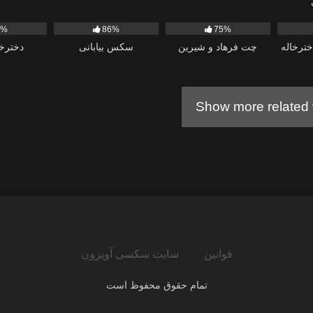
4K
18
9
6%
86%
75%
ترخاله
چت فرهاد و شیرین
سکس بیابانی
دخترخا
Show more related 
قوانین
سایت سکسی آویزون
تمام حقوق محفوظ است