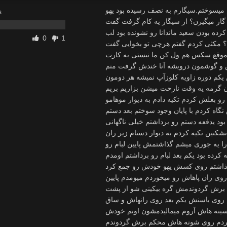
 میسوختم.سیگارم به نصف رسیده بود یهو
s
گاز میگیرن؟ از سیگار یه کام گرفت گفت
ده بودن سعید ماندانا رو نشونده بود لب
0
1
م؟ مکثی کردم گفتم هرچی تو بخوایی گفت
ر موقع سکس هم ول کن ما نیستی به کارت
چش و گوشمون درویشه آنا خندش گرفت منم
کم دوره زاویه کلوزآپ نمیشه هر دومون
ون گرمه یه وقت نارحت میشن بزاریم بریم
رو بغلش کردم تکیه دادم به دیوار موهامو
اه کردم با پایان وجود سوختم بعد دستم
د یدفعه دستم رو برداشتم خیلی ناگهانی
شکنین تکیه کردم به دیوار دستام زیر ران
را یه جوری میشم گذاشتمش پایین لبام رو
رده بود یکم بعد لبام رو برداشتم اومدم
نی گذاشتم روی کسش یهو خودش رو جمع کرد
 روی ران پاهاش رو میخوردم میومدم پایین
ع برش گردوندمش گره بیکینی شو از پشت
تم روی باسنش یکم بعد روی رانهاش و ساق
سینه هاش آروم میمالیدمشون اونم خودش
وردم روی شونه هاش محکم برش گردوندم