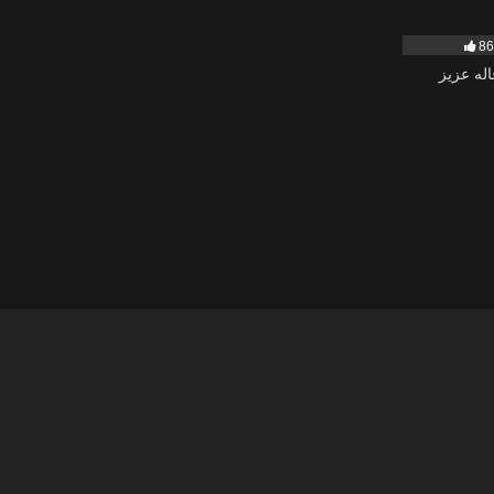
541
8
له عزیز