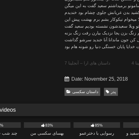
شتم سعید گفت به این میگن Free Zone خندیدم گفتم به دوست دختر عزیزت بگو
د کشید بدن عریانش جلوی چشام بود خندیدم
یخوام نیکوکار بشم برم بهشت پیش این
و ویلا سعیدشون نشسته بودیم سعید گفت
م زنگ بزن یجا نزدیک بیارن رفت زنگ بزنه
ول کن جون ماندانا.آنا خندید سرشو گذاشت
 4
داستان های ارا – آنجلینا 7
Date: November 25, 2018
پدر
داستان سکسی
 videos
738
837
1K
0%
83%
85%
سفید و
رسوایی با دخترعمو
بهسای سکسی من
چند شب ق