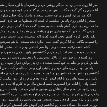
سر آنا روی سینم بود یه سیگار روشن کردم و همزمان با اون سیگار منم
آنا سینم رو گاز گرفت گفت بدش من خندیدم گفتم جدیدا یه چیز میخوان 
لگد هم میزنن گفتم وای چه سخت.سعید و ماندانا دیگه خیلی شلوغ کر
استخر با لباش روی پاهاش میکشید آنا گفت ای شیطونا ما هم بازی کنی
ما هم بریم یجا بازی گفتم باشه پاشدیم سعید گفت کجا؟ گفتم مرض پد
برس گفت نخیر اگه میخوایین فوق برنامه برین همینجا بزارین ما 
یکم نگاش کردم گفتم عجب آدمیه.گفت اگه سختتونه برین سمت دوش ی
راحتیم.یه نگاهی به آنا کردم گفت عیبی نداره دیده نمیشه اینا هم سرش
گفتم باشه رفتیم سمت دوش اونا سر استخر بودم ما ته استخر. آنا 
میکشید میخندید منم اذیتش میکردم گذاشتمش پایین یکمی به صورتش نگ
رو کشیدم رو صورتش از بالای پیشونیش تا روی لبش دستم رو لبش بو
بلندش کردم تو بغلم یه جیغ کشید سعید داد زد پدر یواش دیوار صوتی رو ن
پاهاش بود از روی مایو خودم و بیکینی اون بهش میمالیدم گفت نکن ا
گذاشتم رو لباش محکم لباش رو میخوردم اونم دستش رو دور گردنم حلقه ک
پایین زیر سینه هاش رو با لبام لمس کردم بعدم لبام رو از روی بیکی
گفت وای ارا لبات چرا اینطوریه گفتم لذتش مال تو به کارم ادامه دادم
روی زانوهاش بعدم ساق پاهاش رو میخوردم اونم میخندید پاشدم سری
وا کردم پایان کمرش رو با لبام لمس میکردم اومدم پایین لبام رو گذاش
هاش رو با لبام لمس کردم پاشدم پشتش بهم بود دستم رو گذاشتم روی 
رو به عقب هل میداد دستام رو گذاشتم زیر گلوش یکم لمسش کردم آ