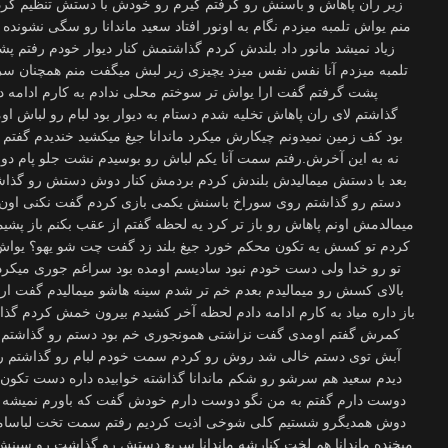
زیر ران پاهاش و باسنش رو گرفتم کیرم رو خودش با دستش تنظیم کرد
منم یواش تلمبه میزدم نگام به اونور افتاد سعید ماندانا رو سگی نشونده 
زیاد نمیشد مانور داد بلندش کردم گذاشتمش کنار دیوار خودم رفتم 
تلمبه میزدم آنا نفس نفس میزد یچیزی زیر لبش میگفت منم همچنان سرع
پشت گرفتم گفت ارا یواش تر سوختم محلی ندادم به کارم ادامه 
گذاشتم لای ران پاهاش تخلیه شدم دستام به دیوار بود لبام رو لباش اوم
بود کف زمین نمیدونم چیکارش میکرد ماندانا جیغ میکشید خندیدم گفتم 
نه به این آخرش.رفتم سمت آنا یکم لباش رو بوسیدم نشت جلو پام د
بعد با دستش میمالیدش بلندش کردم بردمش کنار دوش دستش رو گذاش
دستم رو گذاشتم روی سوراخ باسنش یکمی بازی کردم گفت نکنی اون 
میمالدمش اونم پاهاش رو باز تر کرد یه لحظه گفتم از عقب بکنم باز پ
کردم تو کسش یه تکون محکم خورد جیغ بلند زد گفت چت شو یهو؟ یواش تر
تو رو خدا ولی دست خودم نبود سادیسم اومده بود سراغم جوری میکرد
بالای کسش رو میمالیدم بعدم خم تر شدم سینه هاشو میمالیدم گفت ار
باز داره میاد به کارم ادامه دادم لحظه آخر کشیدم بیرون خمش کردم گذ
کمرش گفتم اومدی گفت نزاشتی همونجوری خم بود دستم رو گذاشتم ر
آبش توی دستم خالی شد روش رو کردم سمت خودم لبام رو گذاشتم رو
دیدم سعید هم سرشو رو شکم ماندانا گذاشته خوابیده داره دست تکون 
دوست دارم گفتم به من نگو دوست دارم خودش گفت که باورم نمیشه ب
دوش همدیگرو شستیم کلی شوخی اذیت کردیم رفتم سمت تخت لباسامونو 
میخنده ماندانا هم لخت کنارشه ماندانا سریع دستش رو گذاشت رو سین