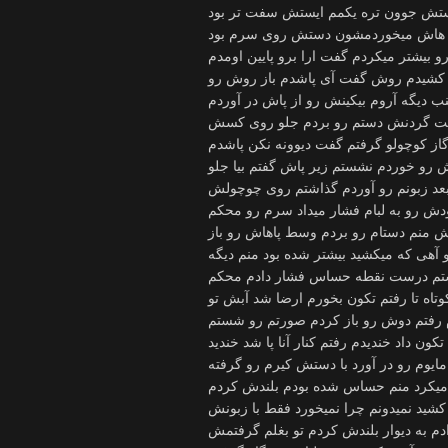
ستش جوون تره یکمم ایستش سفت تر بود
نه هاش میخوردمشون دستش روی سرم بود
 بیشتر میکردم گفت ارا برو پایین اومدم
ز کشیدم روش گفت آی پاشدم باز روش رو
 دیگه آروم بیکینش رو از پاش در آوردم
پشت گردنش دستم رو بردم جلو روی کسش
 کوچولو گرفتم گفت دیوونه نکن پاشدم
رو خوردم نشستم زیر پاش گفتم بیا جلو
بعد زبونم رو آوردم گذاشتم روی چوچولش
دش رو به لبام فشار میداد سرم رو محکم
 منم دستام رو بردم وسط پاهاش رو باز
آهی که میکشید بیشتر شده بود منم دیگه
اشتم درست نقطه حساس فشار دادم محکم
تاه تا رفتم تکون بخورم ارضا شد آبش تو
دم رفتم دوش رو باز کردم صورتم رو شستم
ون داد خندیدم رفتم کنار آنا پا شد خندید
مایوم رو در آورد با دستش کیرم رو گرفته
 میکرد منم حساس شده بودم بلندش کردم
ید نمیدونم چرا نمیخورد فقط با زبونش
م به دیوار بلندش کردم تو بغلم گرفتمش