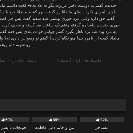
لخت داشتم لباسامونو برمیدا
اونم نامردی نکرد دستای ماندانا رو گرفت یهو کشید ماندانا جیغ بلن
گفتم حق داره وقتی مرد حوری بهشتی شه سعید گفت پس چی اصلا م
حوری خندیدم لباسا رو گرفتم رفتم.یک ساعت بعد گشنه و ضعف کرده ت
یه مرد پیدا شه بره ناهار بگیره گفتم جوابتو خودت بلدی پس خفه گفت
ماندانا گفت ارا نامرد چرا منو نگاه کردی؟ گفتم تو وسواس داری نه؟ 
رو شونم دلم ریخت خدایا پایان خستگی دنیا رو شونه هام بود….
داستان های ارا – آنجلینا 6
داستان های ارا – آنجلینا
2K
551
69%
88%
94%
مستاجر
من و خانم دایی فاطمه
فوتجاب با پسر 