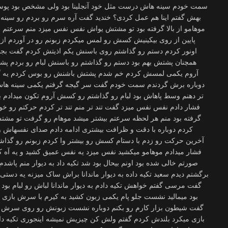
سمت خودم سینه هاش درست مثل خود آنجلینا بود ولی مشخص بود پو
بهش گفتم اینا هم عمل کردی؟ خندید گفت آره سرم رو بردم رو سی
موهامو از بالا گرفته بود تو مشتش یواش نفس نفس میزد منم سرعتم رو
پایین از روی بیکینیش کسش رو لمس میکردم زبونم رو در آوردم ا
اونور کردم دستم رو گذاشتم روی باسنش یکم اذیتش کردم گفت بجنب
همچنان پشتش بهم بود دستم رو گذاشتم رو باسنش لبام رو بردم 
آروم یکمی لمسش کردم خم شدم پشتش باشنش رو بوس کردم یه گاز
دوباره برش گردندم سمت خودم گفت سر گیجه گرفتم یکمی سینه هاش 
تر دهنم وسط پاهاش بود لبام رو گذاشتم رو کسش آروم تکون میدادم 
فشار دادم نفس نفس میزد گفت تند تر منم تند تر کردم حرکتم رو خو
گرفته بود منم هر لحظه سرعتم بیشتر میشد موهام رو گرفت تو مشتش
کردم دوباره با دقت و ظرافت بیشتری ادامه دادم صدای نفسهاش و 
آخرین حرکت رو زدم با دستام کسش رو بیشتر وا کردم زبونم رو گذ
فشار میدادم موهامو میکشید نفس میزد یه نفس عمیق کشید و یه آه کو
صورتم خالی شده بود اونم بیحال بود شد تکیه داد به دیوار منم پاش
برگشتم دیدم سعید تکیه داده به دیوار ماندانا براش ساک میزنه یه دستی تک
گفت مرسی گفتم خواهش تکیه دادم به دیوار ماندانا لباش رو لبام بود 
بود میمالید نشست جلو پام یکمی زبون کشید به کیرم با سرش بازی
گفت شیطون بزار کارم رو بکنم دوباره نشست زبونش رو روی سرش کش
بازی میکرد بلندش کردم گفتم ولش کن چیزیش نمیشه اینجوری تکیه داد