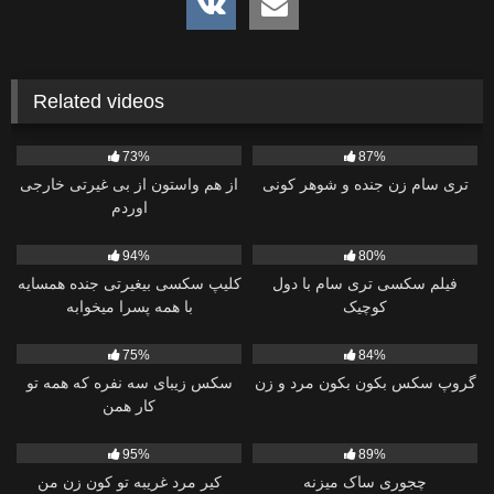
Related videos
2K
01:23:23
96K
24:46
73%
87%
تری سام زن جنده و شوهر کونی
از هم واستون از بی غیرتی خارجی
اوردم
5K
31:27
7K
08:03
94%
80%
فیلم سکسی تری سام با دول
کلیپ سکسی بیغیرتی جنده همسایه
کوچیک
با همه پسرا میخوابه
1K
11:30
30
13:56
75%
84%
گروپ سکس بکون بکون مرد و زن
سکس زیبای سه نفره که همه تو
کار همن
6K
08:47
3K
20:01
95%
89%
چجوری ساک میزنه
کیر مرد غریبه تو کون زن من