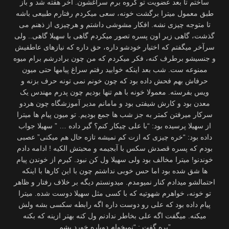
ساختم تا بعد عضویت تو گروه برم سراغشون. آخر هفته شد و باز
طبق معمول میترا برگشت خونه، سعی میکردم رفتارم طبیعی باشه
تا متوجه چیزی نشه. افکار مشوشی داشتم و هرچیزی از ذهنم می
گذشت، گاهی زیر اون پسره تصور میکردم گاهی با سهیلا گاهی.. ولی
سرآخر میگفتم که اختیار خودشو داره، حق داره که نیازهای عاطفیش
و جنسیشو برطرف کنه، فکر میکردم که من چون برادرشم برام میوه
ممنوعه ست. شب بعد اینکه خوابید رفتم سراغ پیامها حتی میون
حرفاش بهم فحش داده بود که چون خونم نمی تونه حرف بزنه و
ویس بفرسته. معمولا خونه با هم تنها بودیم چون پدرم مهندس یک
معدن بود و کارش شیفتی بود و مامانم مدیر آموزشگاه چون هردو
سرکار میرفتن کمتر به جز شب ها جمع بودیم. تو میون پیام ها میترا
از سهیلا پرسیده بود: “با علی چیکار کنم؟ گیر داده … ” سهیلا جواب
داده بود: “خره چیزی که ازت کم نمیشه تازه حال هم میکنی” عصبی
بودم که پسره قصدش سکس با آبجیمه و محبتش الکیه ! ادامه دادم
خوندنو! میترا مخالف بود ولی سهیلا ول کن نبود. کیرم از خوندن پیام
ها شق شده بود اما حس خوبی نداشتم چون با این کارها با اینکه
احتمالشو میدادم کنار نمیومدم. میدونستم دیگه بر خلاف رفتار و ظاهر
تو خونه، خواهرم شهوتیه که با کسی مثل سهیلا دوست شده. میترا
پیام داده بود که علی رو دوست داره اگه رابطه سکسی بشه ولش
میکنه. میگفت اگه علی بخاطر ندادنم ول کنه بهتر ازینه که بکنه
بره.گفت : “نمیخوام دوباره خورد بشم”