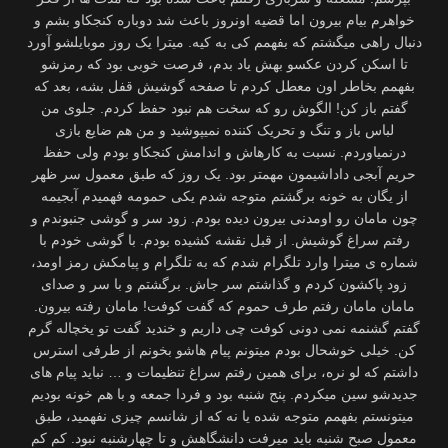
خواهرم بیام بیرون اما قضیه اونروز باعث شد دوباره کنجکاو بشم و
دنبال راهی میگشتم که بفهمم کی به کیه. میترا یک روز موبایلشو آورد
تا اسکن کردن عکسو بهش یاد بدم، فرصت خوبی بود که رمزشو
بفهمم بخاطر اون معطل کردم تا صفحه گوشیش قفل بشه، بعد که
گفتم باز کن! الگوش رو که سخت هم نبود حفظ کردم. جلوی من
لباس باز و تنگ و تحریک کننده نمیپوشید و من هم ضایع بازی
درنمیاوردم. نسبت به کارهاش و اندامش کنجکاو بودم ولی حفظ
حریم آبجی داداشیمون مهمتر بود. یک روز که طبق معمول سر ظهر
از یگان به خونه برگشتم متوجه شدم یکی حمومه فهمیدم آبجیمه
چون مامان رو اومدنی بیرون دیده بودم. زود سر و گوشی جنبوندم و
رفتم سراغ گوشیش. از قبل نقشه کشیده بودم. با گوشی خودم با
شماره ی میترا وارد تلگرام شدم که به تلگرام و پیامکش رمز اومد،
زود پاکشون کردم و گذاشتم سر جاش. برگشتم و با سر و صدای
مامان مامان رفتم طرف حموم که گفت کوفت! مامان رفته بیرون.
گفتم گشنمه نمی دونی کوفت چی داریم و خندید گفت تو یخچاله گرم
کن. خیلی خوشحال بودم میتونم پیام هاشو بخونم از طرفی استرس
داشتم که لو نره، برای همین رفتم سراغ تنظیمات و … نباید پیام های
جدیدشو سین میکردم. پنج شنبه بود و فردا جمعه و با هم خونه بودیم
میتونستم بفهمم متوجه شده یا نه که از شانسم چیزی نفهمید، طبق
معمول صبح شنبه باید میرفت دانشگاهش و تا چهارشنبه نبود. کم کم