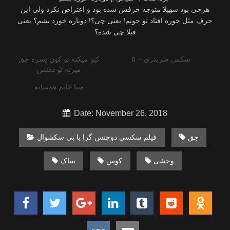
هرچی بود سهیلا متوجه حرفش شده بود و اعتراض نکرد ولی این
حرف مثل خوره افتاد تو جونم! یعنی چی؟! دوباره خورد بشم؟ یعنی
قبلا چی شده؟
سکس ضربدری – ۵
کیر میکنه تو کون پسره جق
میزنه تو دهنش
مینا خانم همسایه
Date: November 26, 2018
جق
فیلم سکسی دوجنس گرا یا بی سکشوال
وحشی
کوس
ساک