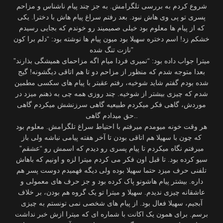
شروع کردم به بررسی تلگرامش. به جز چند پیام ناشناس و مزاحم
پسری تو پی وی هاش نبود. بعد رفتم سراغ پیام هاش با دخترا. یکی
که از پیام ها معلوم بود خیلی صمیمیند رو خوندم که بجایی رسیدم
خشکم زد! اسم دختره سهیلا بود میون پیام ها نوشته بود: “دلم برا کون
نازت تنگ شده”
میترا جواب داده بود: “نمیری فردا میام اگه مزاحمای همیشگی بذارند”
بعدا متوجه شدم که منظور از مزاحم دو تا هم اتاقی دیگشونه! گیج
شده بودم گفتم شاید شوخیه، رفتم عقبتر با پیام های سکسی مطمین
شدم که چیزی بیشتر از شوخیه. چند روزی همه چی به ذهنم میزد در
موردش، گاهی فکر میکردم طبیعیه گاهی سرزنشش میکردم گاهی
حق میدادم گاهی..
هر وقت خونه میومدم میرفتم با احتیاط سراغ تلگرامش. معلوم بود
که چون با سهیلا هم اتاقی بودن تا آخر هفته پیامی نباشه ولی باز
میرفتم نگاه میکردم تا پیام پسری رو دیدم که اسمش رو “عشقم”
سیو کرده بود. تا قبل اون فکر می کردم میترا لزه و اونیم که باهاش
تلفنی حرف میزد حتما سهیلا بوده ولی دیگه فهمیدم دوست پسر هم
داره. بیشتر پیام هاشونو پاک کرده بود و جز حرف های معمولی و
عاشقانه چیزی ندیدم. سهیلا و میترا تو یک گروه هم بودن، بر خلاف
آبجیم، سهیلا فعال بود. از پیام های شخصی نمی تونستم به چیزی
برسم. برای همون یک اکانت با شماره ای که میترا ازش خبر نداشت