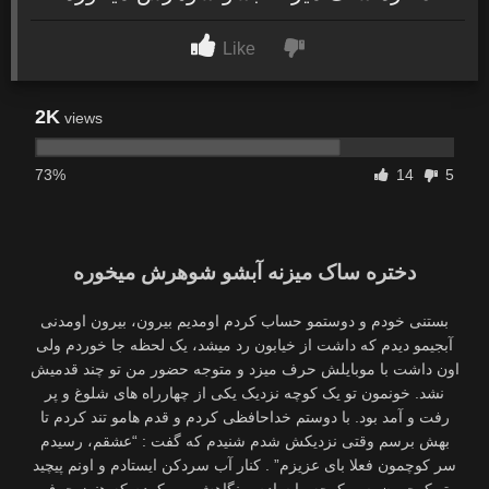
Like
2K
views
73%
14
5
دختره ساک میزنه آبشو شوهرش میخوره
بستنی خودم و دوستمو حساب کردم اومدیم بیرون، بیرون اومدنی
آبجیمو دیدم که داشت از خیابون رد میشد، یک لحظه جا خوردم ولی
اون داشت با موبایلش حرف میزد و متوجه حضور من تو چند قدمیش
نشد. خونمون تو یک کوچه نزدیک یکی از چهارراه های شلوغ و پر
رفت و آمد بود. با دوستم خداحافظی کردم و قدم هامو تند کردم تا
بهش برسم وقتی نزدیکش شدم شنیدم که گفت : “عشقم، رسیدم
سر کوچمون فعلا بای عزیزم” . کنار آب سردکن ایستادم و اونم پیچید
تو کوچمون. سر کوچه وایسادم و نگاهش می کردم که هنوز حرف