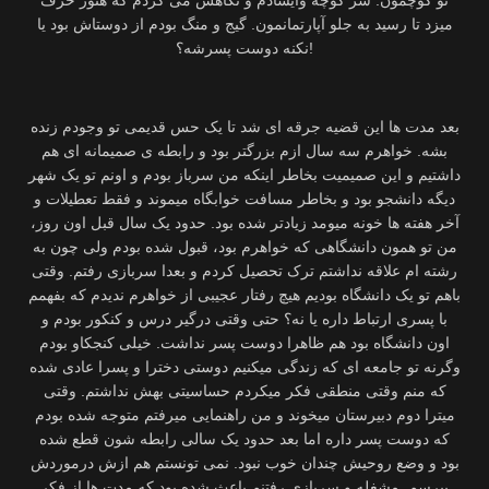
میزد تا رسید به جلو آپارتمانمون. گیج و منگ بودم از دوستاش بود یا
نکنه دوست پسرشه؟!
بعد مدت ها این قضیه جرقه ای شد تا یک حس قدیمی تو وجودم زنده
بشه. خواهرم سه سال ازم بزرگتر بود و رابطه ی صمیمانه ای هم
داشتیم و این صمیمیت بخاطر اینکه من سرباز بودم و اونم تو یک شهر
دیگه دانشجو بود و بخاطر مسافت خوابگاه میموند و فقط تعطیلات و
آخر هفته ها خونه میومد زیادتر شده بود. حدود یک سال قبل اون روز،
من تو همون دانشگاهی که خواهرم بود، قبول شده بودم ولی چون به
رشته ام علاقه نداشتم ترک تحصیل کردم و بعدا سربازی رفتم. وقتی
باهم تو یک دانشگاه بودیم هیچ رفتار عجیبی از خواهرم ندیدم که بفهمم
با پسری ارتباط داره یا نه؟ حتی وقتی درگیر درس و کنکور بودم و
اون دانشگاه بود هم ظاهرا دوست پسر نداشت. خیلی کنجکاو بودم
وگرنه تو جامعه ای که زندگی میکنیم دوستی دخترا و پسرا عادی شده
که منم وقتی منطقی فکر میکردم حساسیتی بهش نداشتم. وقتی
میترا دوم دبیرستان میخوند و من راهنمایی میرفتم متوجه شده بودم
که دوست پسر داره اما بعد حدود یک سالی رابطه شون قطع شده
بود و وضع روحیش چندان خوب نبود. نمی تونستم هم ازش درموردش
بپرسم. مشغله و سربازی رفتنم باعث شده بود که مدت ها از فکر