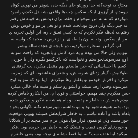
محتاج به توجه؟نه خدا روزيتو جاي ديگه بده، شوهر من نهولي كوتاه
نيومدم، از آرزوي اينكه سكس چت ها واقعي بشه دل نكندم،وانمود
ميكردم كه نه نه من نميخوام و فقط براي ديدنش به خونه ش رفتم
نه چيز ديگه ولي دروغ بود.لخت شدم و تو بغل پر مو و خوش بوش
رفتم،يه لحظه فكر نكردم كه به كسي تعلق داره، اين اولين تجربه ي
من از سكس بود، نه اون رابطه ي پر از ترس با محمد كه واسه يه
لب گرفتن استخاره ميكرديم، دو تا بچه ي هجده ساله بيشتر
نبوديم.ولي حالا من بودم و يه مرد كامل و باتجربه كه راحت منو به
اوج ميرسوند.نخواستم و نخواست كه باكرگيمو بگيره ولي با خوردن
كسم با احساساتي كه حين ماليدنم بهم منتقل ميكرد، لب گرفتناي
طولانيش، گيتار زدناي شبونه ش، و شعراي عاشقونه اي كه زمزمه
ميكرد و اخرش خودمو تو بغلش رها ميكردم…اينا بود كه منو به اوج
ميرسوند.وقتي ارضا ميشد و آبشو رو شكم و سينه هام خالي ميكرد
حس ميكردم چقد مهمم، خواستني و قوي ام، من اينكارو باهاش كرده
بودم همه ش به خاطر منهدست و پام هميشه مانيكور و پديكور شده
بود، بدنم هميشه شيو بود و مو نداشتم، ميترسيدم نكنه ناگهاني بخواد
باهام باشه و آماده نباشم…به خاطر شرايطش هميشه يهويي موقعيت
جور ميشد ولي تو همون قرار هول هولي برام ميز ميچيد پر از شكلاتا
و خوردنياي گرون قيمت و قشنگ كه به خاطر من خريده بود…فكر
ميكنيد اينا عقده ست؟ نه اينا فقط نشانه ي توجه بود، يعني حاضرم