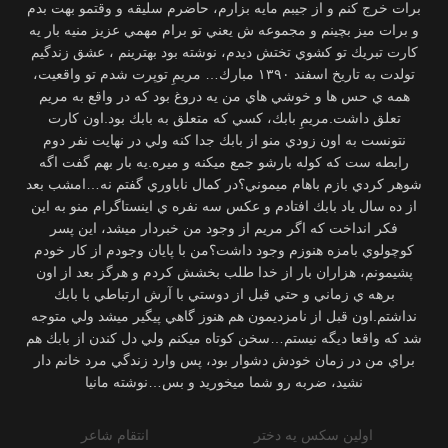
برات خرج كنم و از جيبم مايه بزارم، حاضرم سليقه و وقتمو بهت بدم
و برات ميز بچينم و مجموعه ش يعني تو برام مهمي عزيز منيه بار يه
كارت تبريك تو كشوي تختش ديدم، نوشته بود بهترينم ، عشق زندگيم
تولدت به تاريخ اسفند ١٣٩٠ مبارك… مريمِ توپرت شدم تو واقعيت،
همه ي حس ها و خوشي هاي من يه دروغ بود كه در واقع به مريم
تعلق داشت.مريمِ بابك، كسي كه متعلق به بابك بود.اون كارت
نتونست به اون زودي منو از بابك جدا كنه ولي در نهايت نفر دوم
رابطه ست كه كوله بارشو جمع ميكنه و ميره.يه بار بهم گفت اگه
شوهر كردي بازم باهام ميموني؟در كمال ناباوري گفتم نه…امشب بعد
از ده سال ياد بابك افتادم و عكس سه نفره ي اينستاگرام منو به اين
فكر انداخت كه اگر مريم از وجود من خبردار ميشد، اين پسر
كوچولوي بامزه هنوزم وجود داشت؟من با پایان وجودم از كار خودم
پشيمونم، هزاران بار از خدا طلب بخشش كردم و هرگز بعد از اون
برهه ي زماني و حتي قبل از دوستي با آرش ارتباطي با بابك
نداشتم.اون قبل از نامزديمون هم هنوز گاهي پيگير ميشد ولي متوجه
شد كه واقعا ديگه نيستم…سخن كوتاه ميكنم ولي دل كندن از بابك هم
براي من در زمان خودش دشوار بود، پس وارد زندگي مرد خانم دار
نشيد، ضربه رو شما ميخوريد و بس…نوشته مانيا
اولین سکس یه دختر
انتقام شاعر