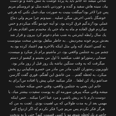
شاكي ميشد كه خانم بايد يه پرده گوشت به تنش باشه و تو دست
بياد، سينه هاش سفيد و گنده و خوردني باشه،مثل تو عروسكم.مريم
پس چرا لاغر بود؟ميگفت بينيت به صورتت مياد،عمل نكني كه هرچي
خوشگل باشي اخرش ميگن عمليه…نميدونم چرا مريم ولي دماغ
عملي بود؟زندگيم فرق كرده بود، تو آينه خودمو نگاه ميكردم و حس
ميكردم فوق العاده م.ماه به ماه حتي ياد محمدم نمي افتادم.بعد از
يك سال رابطه اينترنتي يه شب شام دعوتم كرد بيرون و قرار شد
بعدش بريم خونه مجرديش…به خاطر متاهل بودنش سخت ميتونست
به كسي اعتماد كنه ولي مثل اينكه بالاخره بهم اعتماد كرده بود.به
چشم من يه جنتلمن واقعي بود، در ماشينو برام باز ميكرد و ميبست،
صندلي رستورانو عقب ميكشيد تا اول من بشينم و كيفمو از دستم
ميگرفت كه يه وقت سنگين نباشه يك روز قبل از روز مادر بود،
تلويزيون رستوران كليپ مادر من مادر من خسرو شكيبايي رو پخش
ميكرد، يه لحظه گفتم… من عاشق اين آهنگم، فوري گفت گارسن
صداشو زياد كن لطفا… فكر ميكنيد خيلي پيش پا افتاده س؟براي يه
خانم اين يعني يه جنتلمن واقعي، وقتي حس ميكنه حمايت
ميشه.وقتي ميگه پيرهن سورمه اي به پوست سفيدت بيشتر مياد، يا
دوست دارم با ته ريش باشي و مرد عينا اجرا ميكنه…حس اينكه
مهمي بعد از يه مدت طولاني كه بي اهميت بودي…لعنت به من كه
هرگز فكر نكردم پس مريم چي؟ فكر نكردم كه اگر ازدواج كنم
حاضرم يك لحظه شوهرمو با كسي قسمت كنم؟ حتي با يه بدبخت