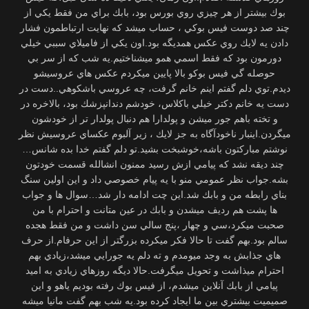
بوك بيشتر از هر چيزي روي بورس بود، بابك براي من فقط يكي از
چند صد دوست فيس بوكي ، حساب ميشد كه نهايت ارتباطمون فشار
دادن يه لايك روي عكس همديگه بود.اون يكي از فاميلاي سببي خيلي
دورمون بود كه فقط اسمي همو ميشناختيم.يه شب كه از سر بي
حوصله گي فيس بوكو بالا پايين ميكردم عكس هاي عروسيشو
ديدم.توي دلم گفتم اينم خانم گرفت، چه عروسي باشكوهي..دست در
دست يه خانم دكتر خيلي باكلاس، خودشم دندانپزشك بود، بالاخره در
و تخته باهم جور ميشن و پولدارا هم دنبال پولدار تر از خودشون
ميگردن.اينبار ناخودآگاه به جز لايك ، زير آلبوم عكساي عروسيش نظر
نوشتم مباركتون باشه،خوشبخت بشيد.تو دلم گفتم خدا بده شانس…
چند ديقه نشد كه پيامي ازش رسيد ممنون انشالله قسمت خودتون
بشه.جواب نظر عمومي منو با يه پيام خصوصي داد و اين اولين سنگ
بناي رابطه من و بابك شد.اين چت ادامه دار شد…سوال ها و جواب
ها پشت هم رديف ميشدن و بابك در عين متانت و احترام با من
صحبت ميكرد،سي و چهار ،پنج سالي سن داشت و من فقط هجده
سالم بود.بهم گفت تا حالا فكر ميكرده بزرگتر از اين حرفام.از حرف
هاي جذابش به وجد ميومدم و ته دلم يه جورايي ميشد،زيادي بهم
احترام ميذاشت و تحويل ميگرفت.حالا ديگه روزهاي زيادي به اميد
پيامي از بابك آنلاين ميشدم، از فيس بوك رفته بوديم ياهو و اين
صميميت بيشتري بين ما ايجاد كرده بود.يه شب بهم گفت مانيا ميشه