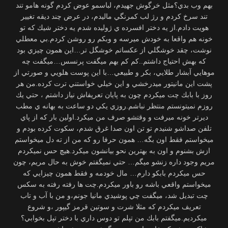
بهم وب بدي؟مثل خرگوش جهيدم، لباسمو عوض كردم گونه هامو تند
تند سرخ كردم و رژ لب كمرنگي ماليدم، در عرض چند ديقه تغيير
هويت دادم.از يه دختر افسرده ي ژوليده شدم يه دختر شيك كه تو
خونه هم واقعا به خودش ميرسه و وبكم رو روشن كردم.بي معطلي
نوشت، چقد خوشگلي از عكساتم خوشگل تر…اين همون چيزي بود
كه بهش احتياج داشتم..كم كم بهم ميگفت پرنسس…ميگفت چه
موهايي آبشار طلايي، بكر و طبيعي…با اين پوست هلويي و صورتي از
پشت اين مانيتور ميدرخشي و اين خيلي خواستني ترت كرده.من هر
روز با بابك چت ميكردم چون به پایان تعريفاش نياز داشتم ، حتي يك
روزم نميتونستم منتظر نباشم.روزي يكي دو ساعت به بهانه ي مطب
ديرتر خونه ميرفت و وقتشو صرف من ميكرد.اولين بار كه از پاي
تلفن صداشو شنيدم تو تن اون صدا غرق شدم، سكوت كرده بودم و
ميخواستم فقط اون بگه… همون حرفا رو كه من از ته دل ميخواستم
ازش بشنوم و اون به بهترين نحو بيانشون ميكرد.هيچ حس نميكردم
مريم وجود داره زنشو ميگم… حتي نميگفتم خوش به حال مريم، چون
حس ميكردم بابكو دارم… مال خودمه و فقط همون چيزايي كه
ميخواستم واقعي باشه رو باور ميكردم.چت ها رفته رفته به سكس
چت تبديل شد، ميگفت چي پوشيدي مانيا جونم،و من با آب و تاب
تعريف ميكردم كه مثلا شرت و سوتين قرمز گيپور ،و شروع
ميكرديم.ميگفتم بابك من تپلم تو دوس داري با دختر تپل بخوابي؟