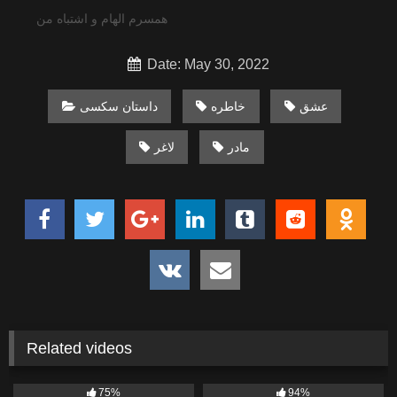
همسرم الهام و اشتباه من
Date: May 30, 2022
عشق
خاطره
داستان سکسی
مادر
لاغر
Related videos
9
1K
75%
94%