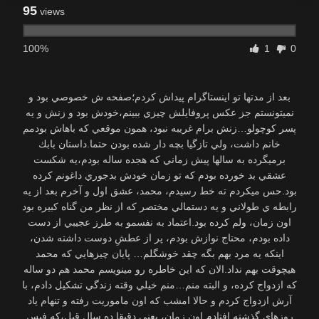
95
views
100%
1
0
بعد از مدتها تو اينستاگرام پيداش كردم؛صفحه ش خصوصي بود و
نميتونستم جز عكس پروفايلش چيزي ببينم،خودش بود و زنش و يه
پسر كوچولو…زنش برام غريبه نبود، همون موقعي كه باهاش بودمم
خانم داشت، ولي تازگيا بچه دار شده بودن حتما.داستان بابك
برميگرده به سالها پيش زماني كه هجده ساله بودم،يه شكست
عشقي بد خورده بودم كه تو زمان خودش بدجوري داغونم كرده
بود.حس ميكردم ته خط رسيدم، محمد، عشق اول و آخرم بعد از يه
رابطه ي طولاني و يه دستمالي مختصر كه از نظر من گناه كبيره بود
اون زمان، ولم كرده بود.اعتماد به نفسمو به طرز عجيبي از دست
داده بودم، محتاج نوازش بودم، پر از عطشِ دوست داشته شدن،
اينكه يه مرد بهم بگه چقد خوشگلم… پایان چيزهايي كه محمد
هيچوقت بهم نداد.الان كه اين خاطره رو مينويسم محمد هم دو ساله
كه ازدواج كرده، و البته منم…منم خيلي وقته زندگي تشكيل دادم، با
آرش ازدواج كردم و حالا امشب كه اون ماموريت رفته و تنهام ياد
روزهاي گذشته افتادم.اون زمان، يعني دقيقا ده سال قبل،كه فيس