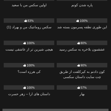
پاره شدن کونم
اولین سکس من با سعید
829
469
83%
100%
این طوری نطفه پسرمون بسته شد
سکس رومانتیک من و بهراد (1)
359
327
100%
80%
عشقمون بلاخره به سکس رسید
هیچی شیرین تر از عاشقی نیست
922
22
100%
90%
کون دادنم به کیرکلفت از طریق
کی هرزه است؟
چت سایت داستان سکسی
407
491
100%
57%
بهار
داستان های ارا – زهر حسرت