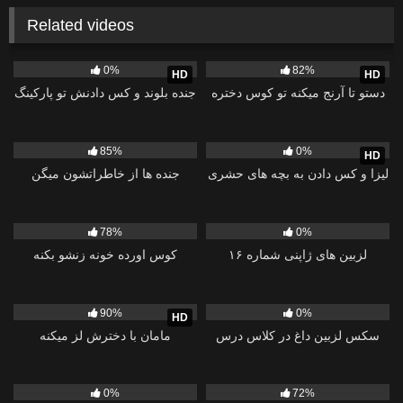
Related videos
23
07:12
138K
13:42
0%
82%
HD
HD
دستو تا آرنج میکنه تو کوس دختره
جنده بلوند و کس دادنش تو پارکینگ
1K
01:39:43
40
31:15
85%
0%
HD
لیزا و کس دادن به بچه های حشری
جنده ها از خاطراتشون میگن
3K
35:16
15
01:38:03
78%
0%
لزبین های ژاپنی شماره ۱۶
کوس اورده خونه زنشو بکنه
10K
12:01
46
50:26
90%
0%
HD
سکس لزبین داغ در کلاس درس
مامان با دخترش لز میکنه
12
09:41
17K
30:00
0%
72%