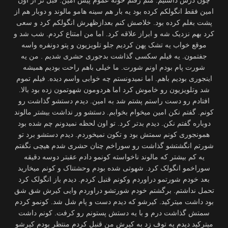
امین فقط انگولکم کرده بود یه بار هم سینه هامو مالوند و دوبار هم از
پشت بغلم کرده بود. خلاصش کنم بعدازظهرش انگولکم کرد و سعی
کرد بهم نزدیک شه و ابراز علاقه کرد. اما من امتناع کردم. شب شد و
موقع خواب یه تشک پهن کردیم جلو تلویزیون و پتو دونفره واسه
جفتمون. یه فیلم سکسی گذاشت بدجوری حشری شدیم . من یه
شورت پام بودم اونم شورت. ما خیلی باهم راحت بودیم همیشه
اینجوری بودیم باهم. اما نمیدونستم چه خوابی واسم دیده. فیلم تموم
شد وتلویزیون رو خاموش کرد اما هردومون شهوتمون زده بود بالا.
افتادم رو دست راستم پشتم شد به امین. دیدم دستشو گذاشت رو
کونم. گفتم نکن امین میخوام بخوابم. دستشو ور نداشت بیشتر مالوند
دوباره گفتم نکن. دیدم بدتر کرد. تو اون لحظه نمیدونم چم شده بود
همونجوری کونم سمتش بود و تکون نمیخوردم. دیدم دستشو برد تو
شورتم انگشتشو گذاشت رو سوراخم چنان حشری شدم هیچی نگفتم
یه کم بیشتر که مالوند ناخواسته کونمو دادم عقبتر دوسه دقیقه
سوراخمو انگولک کرد. شهوتی شده بودم وحشتناک و کونم میخارید
بعد خودم شورتمو دراوردم وکونم قنبل کردم. دیدم باز انگولک کرد
تحمل نداشتم. برگشتم خودم شورتشو دراوردم وایی کیرش شق شق
بود داشت میترکید. کیرشو که دیدم دست و پام شل شد. کونمو کردم
سمتش گذاشت درم و با یه دستش پستونم رو کرفت. کونم داشت
میترکید دیدم یه توف زد به کیرش من قنبل کردم منتظر بودم کیرشو