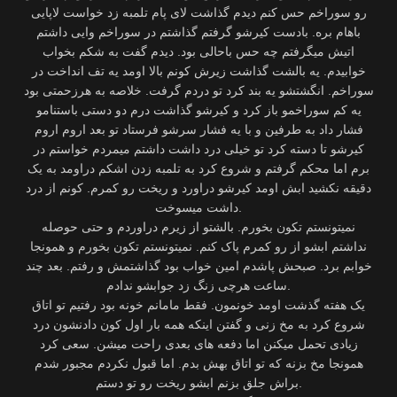
رو سوراخم حس کنم دیدم گذاشت لای پام تلمبه زد خواست لاپایی
باهام بره. بادست کیرشو گرفتم گذاشتم در سوراخم وایی داشتم
اتیش میگرفتم چه حس باحالی بود. دیدم گفت به شکم بخواب
خوابیدم. یه بالشت گذاشت زیرش کونم بالا اومد یه تف انداخت در
سوراخم. انگشتشو یه بند کرد تو دردم گرفت. خلاصه به هرزحمتی بود
یه کم سوراخمو باز کرد و کیرشو گذاشت درم دو دستی باستنامو
فشار داد به طرفین و با یه فشار سرشو فرستاد تو بعد اروم اروم
کیرشو تا دسته کرد تو خیلی درد داشت داشتم میمردم خواستم در
برم اما محکم گرفتم و شروع کرد به تلمبه زدن اشکم دراومد به یک
دقیقه نکشید ابش اومد کیرشو دراورد و ریخت رو کمرم. کونم از درد
داشت میسوخت.
نمیتونستم تکون بخورم. بالشتو از زیرم دراوردم و حتی حوصله
نداشتم ابشو از رو کمرم پاک کنم. نمیتونستم تکون بخورم و همونجا
خوابم برد. صبحش پاشدم امین خواب بود گذاشتمش و رفتم. بعد چند
ساعت هرچی زنگ زد جوابشو ندادم.
یک هفته گذشت اومد خونمون. فقط مامانم خونه بود رفتیم تو اتاق
شروع کرد به مخ زنی و گفتن اینکه همه بار اول کون دادنشون درد
زیادی تحمل میکنن اما دفعه های بعدی راحت میشن. سعی کرد
همونجا مخ بزنه که تو اتاق بهش بدم. اما قبول نکردم مجبور شدم
براش جلق بزنم ابشو ریخت رو تو دستم.