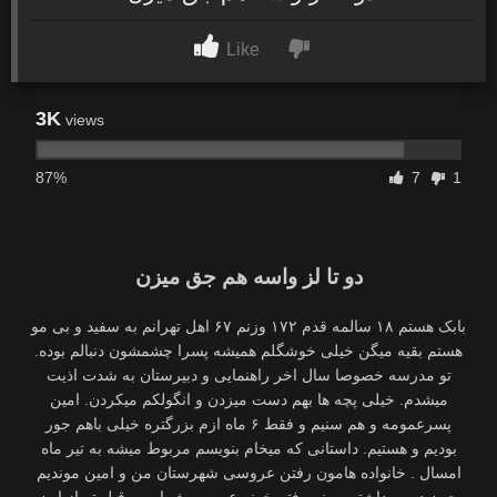
Like
3K
views
87%
7
1
دو تا لز واسه هم جق میزن
بابک هستم ۱۸ سالمه قدم ۱۷۲ وزنم ۶۷ اهل تهرانم به سفید و بی مو
هستم بقیه میگن خیلی خوشگلم همیشه پسرا چشمشون دنبالم بوده.
تو مدرسه خصوصا سال اخر راهنمایی و دبیرستان به شدت اذیت
میشدم. خیلی پچه ها بهم دست میزدن و انگولکم میکردن. امین
پسرعمومه و هم سنیم و فقط ۶ ماه ازم بزرگتره خیلی باهم جور
بودیم و هستیم. داستانی که میخام بنویسم مربوط میشه به تیر ماه
امسال . خانواده هامون رفتن عروسی شهرستان من و امین موندیم
چون درس داشتیم. منم رفتم خونه عموم پیش امین. قبل تر از اون