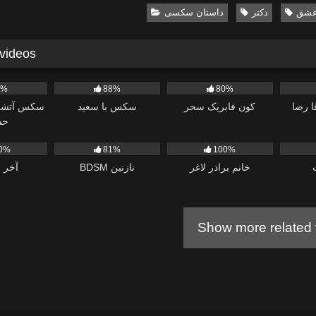
شق
دکتر
داستان سکسی
 videos
1K
1K
559
9%
88%
80%
ا رضا
کون فابریک سحر
سکس با سعید
سکس آتشی 
حش
2K
517
465
0%
81%
100%
خانم برادر لاغر
BDSM نازنین
آخر 
Show more related 