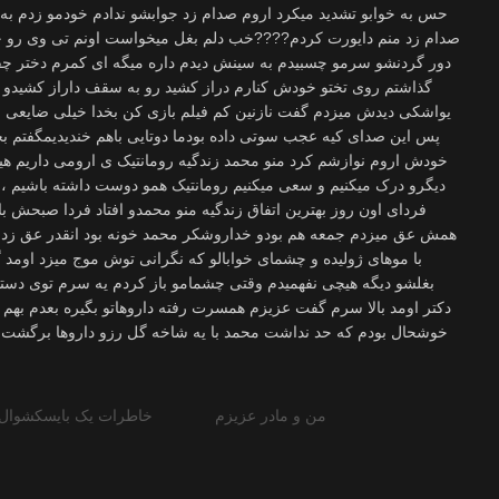
حس به خوابو تشدید میکرد اروم صدام زد جوابشو ندادم خودمو زدم به
صدام زد منم دایورت کردم????خب دلم بغل میخواست اونم تی وی رو خا
دور گردنشو سرمو چسبیدم به سینش دیدم داره میگه ای کمرم دختر چقدر
گذاشتم روی تختو خودش کنارم دراز کشید رو به سقف داراز کشید
یواشکی دیدش میزدم گفت نازنین کم فیلم بازی کن بخدا خیلی ضایعی 
پس این صدای کیه عجب سوتی داده بودما دوتایی باهم خندیدیمگفت
خودش اروم نوازشم کرد منو محمد زندگیه رومانتیک ی ارومی داریم ه
دیگرو درک میکنیم و سعی میکنیم رومانتیک همو دوست داشته باشیم ،،
فردای اون روز بهترین اتفاق زندگیه منو محمدو افتاد فردا صبحش ب
همش عق میزدم جمعه هم بودو خداروشکر محمد خونه بود انقدر عق زدم ک
با موهای ژولیده و چشمای خوابالو که نگرانی توش موج میزد اومد 
بغلشو دیگه هیچی نفهمیدم وقتی چشمامو باز کردم یه سرم توی دست
دکتر اومد بالا سرم گفت عزیزم همسرت رفته داروهاتو بگیره بعدم بهم 
خوشحال بودم که حد نداشت محمد با یه شاخه گل رزو داروها برگشت 
من و مادر عزیزم
خاطرات یک بایسکشوال (۲