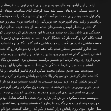
اینم از این لبامو بهم مالیدمو یه بوس برای خودم توی اینه فرستاد
درشت مشکی مژه های نسبتا بلند بینیه کوچیک لبای متناسب موهای فره بل
یکم تپل شده بودم ولی محمد میگفت که بهتر شدی دیگه راحت میشه
برداشتم و رفتم توی اشپزخونه چه بوبرنگی راه انداخته بودم سفررو چی
گذاشتم و منتظر اومدن همسرجان شدم بعد از چند دقیقه صدای دراوم
خستگی توی پایان تنش به چشم میومد با این وجود بغلم کرد یه بوس کوتا
لبخند نگام کرد و گفت باز که خشگل کردی منم یه چشمک بهش زدمو با ن
خسته نباشی دکترجون گفت سلامت باشی خانم گلم ،،گفتم برو لباساتو د
منم غذارو کشیدمو منتظر شدم یکم باهم حرف زدیمو ظرفارو گذاشت
امتحان داشتی گفتم نه عزیزم برو بشین یه فیلم بزار اینارو بشورم میا
بوس اروم زد روی گردنم ابو بستمو برگشتم سمتش توی چشماش نگاه 
داشتم چشماش از فرط خستگی مثل خط شده بود ولی با این وجود ه
میتونست بهم عشق میدادو محبت میکرد اروم لباشو گذاشت رو لبامو
گذاشتم کنار گردنش خودمو یکم بالا کشیدمو باهاش همراهی کردم نف
کردمو بغلش کردم اونم سرمو چسبوند به قفسه سینشو موهامو ناز کر
خیلی خوبو مهربونی مثل فرشته ها میمونی ذوق میکردم وقتی ازم تعری
چیزی به اسم بدی توی این پسر وجود نداره خیلی خوشحال بودم از
میتونستم سعی میکردم براش کم نزارم توی هیچی با اینکه شاغل بودم 
خودمو خونه اهمیت بدم بگذریم ظرفارو که شستم پیشبندو دستکشمو در
مبل جلوی تیوی روی پاهاش دراز کشیدم یکم که از فیلم گذشت خوابالو