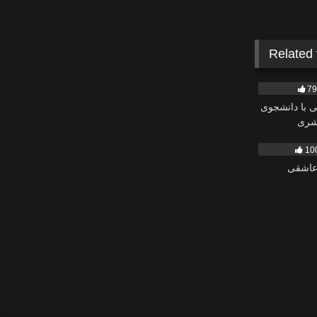
Related
2K
7
با دانشجوی
ری
376
10
عاشقی