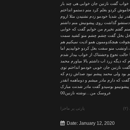
 خواب گفت نازنین جان خوابی هی چند بار
موش کردو بغلم کرد منم دستمو انداختم
 تپل شدیا خودمو زدم نشنیدن مثلا اروم
و دستشو گذاشت روی پیشونیش منم داشتم
منم گفتم نخیرم من خوابم گفت که خوابی
م بخل بخل گفت چشم چشم منو کشید سمت
یچوقت هیچکدوممون همو اذیت نمیکنیم هم
،اونشب منو سفت بغل کردو خوابیدیم اما
ا حالت تحوع وحشتناک از خواب بیدار شدم
ه دیگه زرد اب داشتم بالا میاورم محمد
گفت نازنین جان خوبی خودمو انداختم توی
م بود ولی محمد پیشم نبود صداش زدم که
گفت که دارم مادر میشم و دوماهمه انقدر
پیشونیمو بوسیدو گفت مادر شدنت مبارک
عروسک من…نوشته نازنین00
)
پارتی پر ماجرا
Date: January 12, 2020