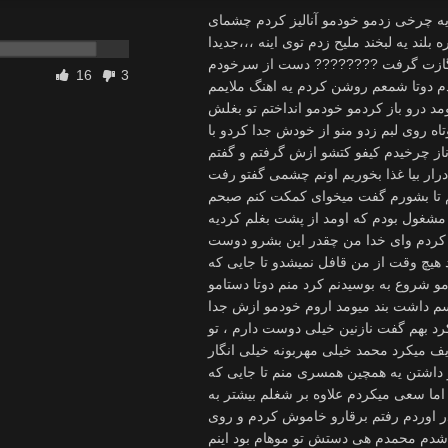
م یه چرخی زدمو خودمو آنالیز کردم چشمای
ند یه لبخند ملیح زدم توی اینه ،،،جدیدا
 گازت گرفت ???????? دست از سرخودم
16
3
دم دوتا شمعم روشن کردم یه اهنگ ملایمم
د درو باز کردمو خودمو انداختم تو بغلش
ه روی لبم زدو منو از خودش جدا کردو با
از چرخیدم کیفو کتشو ازش گرفتم و گفتم
رار بیا غذا بخوریم اونم چشمی گفتو رفت
م تا بشورم گفت میخوای کمکت کنم صبحم
م مشغول بودم که اومد از پشت بغلم کردیه
کردم وای خدا من چقدر این بشرو دوست
یچ وقت از من قافل نمیشدو تا جایی که
 شروع به بوسیدنم کرد منم دوتا دستامو
سم داشت بند میومد اروم خودمو ازش جدا
د بهم گفت نازنین خیلی دوست دارم ، تو
ف میکرد محمد خیلی مهربونه خیلی انگار
 داشتن یه همچین همسری منم تا جایی که
اما سعی میکردم علاوه بر شغلم بیشتر به
 اوردم رفتم برقارو خاموش کردم و روی
 شدم محمدم هی دستش تو موهام بود اینم