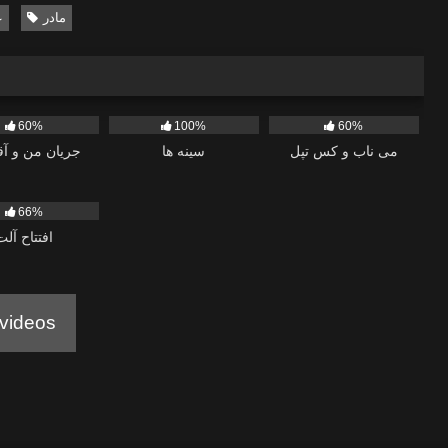
مادر
ع
767
591
60%
100%
60%
می ناب و کس تپل
سینه ها
جریان من و آق
66%
افتتاح آلت
videos