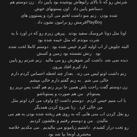
‫شرتش رو که تا بالای زانوهاش پوشیده بود پایین داد . زن دوستم هم
دستاشو پایین داد . اون پستونهای خوش
PlayBoy‬فرمش رو برامون نشون داد .
اونا مثل دوتا عروسک سفید‬ بودند . پیرهن زیرم رو که در اورد با یه
شرت موندم که مثل خیمه شده بود
البته جلوش از اب اولیه کیرم خیس‬ ‫شده بود . دوستم کاملا لخت شده
بود . زنش نشسته بود زمین و کسش
دیده نمی شد. داشت کیر شوهرش رو‬ ‫می مالید . زنم شرتم رو پایین
داد کیرم افتاد بیرون .
زنم داشت اونو لیس می زند . بعداز چند لحظه احساس‬ ‫کردم دارم
خالی می شم . به زنم گفتم دارم خالی میشم.
زن دوستم گفت راحت باش همین جا بریز زنم هم گفت‬ پس بریز رو
پستونام . من هم صورت و پستوناشو
با اب منیم خیس کردم‬ . ‫دوستم داشت اخ واوف می کرد اونم مثل
من خالی کرد . زنا شروع کردن همدیگر
رو بغل کردن اب منی‬ ‫هایی که به روی هم ریخته شده بودن یه هم می
مالیدن . من و دوستم رفتیم و بغلشون کردیم.
رو تخت دراز‬ ‫کشیدم . داشتیم زنامونو می مالیدیم . می مکدیم خلاصه
محشری اونجا بپا شد بود .