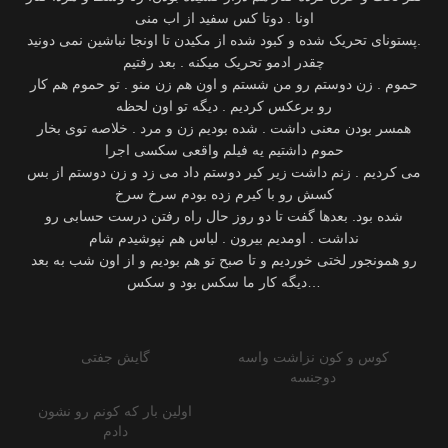
‫.پستونای تحریک شده و کبود شده از مکیدن تا اونجا نباشین نمی دونید
‫حموم . زن دوستم رو من شستم و اون هم زن منو . تو حموم هم کار
رو برعکس کردیم . دیگه تو اون لحظه
‫همسر بودن معنی داشت . شده بودیم زن و مرد . خلاصه توی بخار
‫می کردیم . زنم داشت زیر کیر دوستم داد می زد و زن دوستم از بس
‫شده بود. بعدها گفت تا دو روز حال راه رفتن درست حسابی رو
رو همونجور لختی خوردیم و تا صبح تو هم بودیم و از اون شب به بعد
دیگه کار ما سکس بود و سکس…
کوس و کون نزاشت واسه
گایش جفتی
دوجنسه
اولین بار که کونم رو نشون
دادم