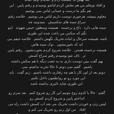
‫و افتاد توبغلم من هم بغلش کردم.لباشو بوسیدم و رفتم پایین . این
‫معلوم نمیشه. هرجوری دوست داریم لباس می پوشیم . خلاصه رفتم
‫سینه هایی داره . داغ و برجسته . همیشه وسطون خیس شهوته . اینو
بگم که سکس من باعث شده این طوری
‫باشه .همیشه سرحال و اماده تحریک نگهش داشتم . خلاصه حیفم می
‫همیشه برجسته هستن . خلاصه شروع کردم بخوردنشون . رفتم پایین
‫بهم گفت ببین دوست داری به یه جفت دیگه با هم سکس داشته
‫دونم بعد از اون کار با هم چه رفتاری داشته باشیم . زنم گفت : باید
این طوری شاید تاثیری نداشته باشه‬.
‫گفتم : حالا با کدوم زوج بتونیم این کار رو شروع کنیم . بعد سرم رو
‫لیس زدن و خوردن داشت تحریک می شد اب کسش داشت راه می