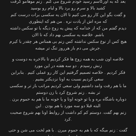
بعد که به اورگاسم رسید خودم شروع می کنم‬ . ‫زنم موهامو گرفت
کشید بالا و سرم رو برد بالا و لبام رو بوسید
و گفت بگو این کار رو می کنیم تا الان یه‬ ‫سکسی برات درست کنم
که مزه اش از یادت نره . من هم که اینطوری
دیدم گفتم من که از خدامه که پیش یه‬ زوج دیگه با تو سکس داشته
باشم. خلاصه یه سکسی بهم داد که تا الان
هیچ کس از نوع سکس نداشته‬ کس زنم بی همتاس هر چقدر با کیرم
جرش می دم باز هرروز تنگ تر میشه‬.
‫خلاصه اون شب به همه زوج ها فکر کردیم تا بالاخره به دوست و
‫فکر کردیم . خلاصه تصمیم گرفتیم این کار رو عملی کنیم . بنابراین
‫ما با هم رفت وامد داشتیم ولی سعی کردیم مراتب باز تر و سکسی
‫دوباره باشگاه بره و یا تو خونه اونا و یا خونه ما با هم به حموم برن .
البته قبلا دو سه مورد با هم بودن . این
زنم بهم گفت‬. دوستم کم کم داشت از روابط اونا بهم شروع صحبت
کرد‬.
‫گفت : زنم میگه که با هم به حموم میرن . با هم لخت می شن و حتی