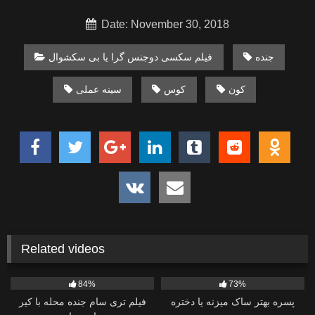
Date: November 30, 2018
جنده
فیلم سکسی دوجنس گرا یا بی سکشوال
کون
کوس
سینه عملی
Related videos
3K
51:27
2K
01:05:36
84%
73%
پسره بهتر ساک میزنه یا دختره
فیلم تری سام جنده محله با کیر