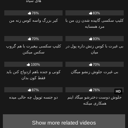
های سیاه
7K
10:57
6K
35:27
76%
83%
کلیپ سکسی گاییده شدن زن من با
کیر بزرگ واسه کوس زنه من
مرد همسایه
74
16:52
4K
14:34
70%
93%
بی غیرت با کوس زنش داره پول در
کلیپ سکسی بیغیرت با هم گروپ
میان
سکس میکنن
5K
13:14
9K
31:27
100%
70%
بی غیرت جلوش زنشو میگان
کونی و جنده باهم ازدواج کنن باید
فقط کون بدان
1K
27:20
5K
12:41
87%
76%
HD
جلوش دوست دخترشو میگاد اینم
دو جنسه توپول چه حالی میده
همکاری میکنه
Show more related videos