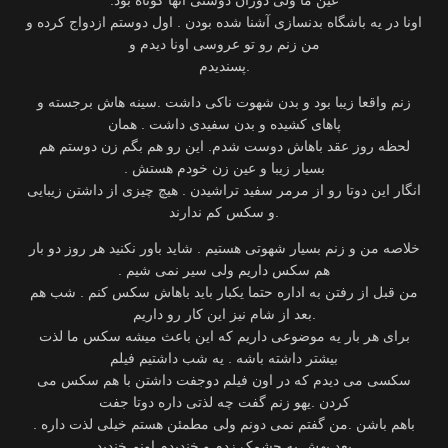
اونا در یه باشگاه بدنسازی آشنا شده بودن . اول دوستم ازدواج کرده و
پسندیدم‬.
‫زنم واقعا زیبا بود و بدن شهوت ناکی داشت .سینه هاش برجسته و
لحظه روز عقد باهاش دوست شدم‬. ‫این رو هم بگم زن دوستم هم
بسیار زیبا و عین زن خودم هستش .
انگار این دوتا رو از مرمر سفید تراشیدن .‬ هیچ چیزی از داشتن زیبایی
و سکس کم ندارند‬.
‫خلاصه من و زنم بسیار شهوتی هستیم . شاید باور نکنید هر روز دو بار
من قبل از رفتن به اداره حتما یکبار باید باهاش سکس کنم . شب هم
بعد از شام نیز این کار رو داریم‬.
‫برای هر بار یه موضوعی داریم که این باعث میشه سکس ما لذت
سکسی می دیدم که در اون فیلم دوجفت داشتن با هم سکس می
‫باهم باشن .من گفتم نمی دونم ولی مطمئن هستم خیلی لذت داره .