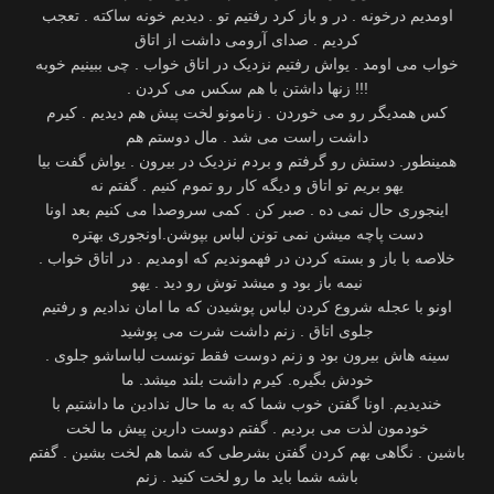
‫اومدیم درخونه . در و باز کرد رفتیم تو . دیدیم خونه ساکته . تعجب
‫خواب می اومد . یواش رفتیم نزدیک در اتاق خواب . چی ببینیم خوبه
‫کس همدیگر رو می خوردن . زنامونو لخت پیش هم دیدیم . کیرم
همینطور‬. ‫دستش رو گرفتم و بردم نزدیک در بیرون . یواش گفت بیا
اینجوری حال نمی ده . صبر کن . کمی سروصدا می کنیم بعد اونا
. ‫خلاصه با باز و بسته کردن در فهموندیم که اومدیم . در اتاق خواب
‫اونو با عجله شروع کردن لباس پوشیدن که ما امان ندادیم و رفتیم
. ‫سینه هاش بیرون بود و زنم دوست فقط تونست لباساشو جلوی
خندیدیم‬. ‫اونا گفتن خوب شما که به ما حال ندادین ما داشتیم با
باشین . نگاهی بهم کردن گفتن بشرطی که شما هم لخت بشین . گفتم