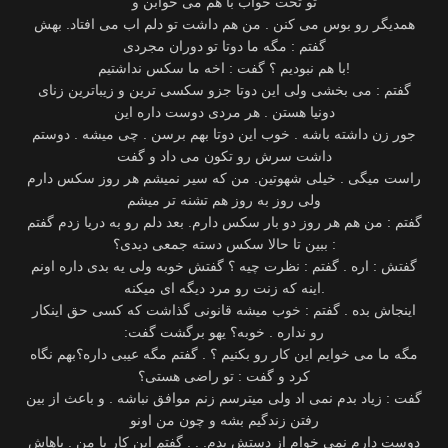
همدیگر رو بوس می کنن . من هم داشت تو دلم اب می افتاد. بهش
گفتم : مگه ما دوتا تو دوران مجردی
با هم نبودیم‬ ؟ گفت : اخه ما سکس نداشتیم‬!
‫گفتم : می بخشی ولی این دوتا جزو سکسی ترین و زیباترین زنای
جور زن داشته باشه . خوب این دوتا بهم برسن . چی میشه . دوستم
داشت سرش رو تکون می داد و گفت
راست میگی . خیلی شهوتین. من که سیر نمیشم هر روز سکس دارم
گفتم : من هم هر روز دو بار سکس دارم‬. ‫بعد دلم رو به دریا زدم گفتم
: ببین تا حالا سکس دسته جمعی دیدی؟
گفتش : اره . گفتم : نظرت چیه ؟ گفتش خوبه ولی یه بدی داره اونم
اینه که زنت رو مرد دیگه ای میکنه.
اینجاش بده‬ . ‫گفتم : خوب میشه قانونی گذاشت که کسی حق اینکار
رو نداره . خوبه؟ یهو برگشت گفت:
مگه ما می خوایم‬ ‫این کار رو بکنیم ؟ . گفتم مگه عیبی داره؟‌بهم نگاه
کرد و گفت : تو راضی هستی؟
گفت : زیاد بدم نمی اد‬ ‫ولی میترسم زنم موافق نباشه . و باعث از بین
رفتن زندگیم بشه و چون من اونو
دوست دارم نمی خوام از دستش بدم‬. . . گفتم این کار با من . باهاش