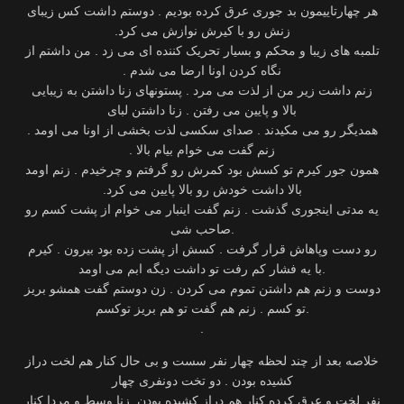
هر چهارتاییمون بد جوری‬ ‫عرق کرده بودیم . دوستم داشت کس زیبای
زنش رو با کیرش نوازش می کرد.
تلمبه های زیبا و محکم و ‫بسیار تحریک کننده ای می زد . من داشتم از
نگاه کردن اونا ارضا می شدم .
زنم داشت زیر من از لذت می‬ ‫مرد . پستونهای زنا داشتن به زیبایی
بالا و پایین می رفتن . زنا داشتن لبای
همدیگر رو می مکیدند . صدای ‫سکسی لذت بخشی از اونا می اومد .
زنم گفت می خوام بیام بالا .
همون جور کیرم تو کسش بود کمرش رو‬ ‫گرفتم و چرخیدم . زنم اومد
بالا داشت خودش رو بالا پایین می کرد.
یه مدتی اینجوری گذشت . زنم گفت‬ اینبار می خوام از پشت کسم رو
صاحب شی‬.
‫رو دست وپاهاش قرار گرفت . کسش از پشت زده بود بیرون . کیرم
با یه فشار کم رفت تو داشت دیگه ابم می‬ اومد‬.
‫دوست و زنم هم داشتن تموم می کردن . زن دوستم گفت همشو بریز
تو کسم . زنم هم گفت تو هم بریز توکسم‬.
‫خلاصه بعد از چند لحظه چهار نفر سست و بی حال کنار هم لخت دراز
‫نفر لخت و عرق کرده کنار هم دراز کشیده بودن. زنا وسط و مردا کنار