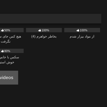
612
373
50%
100%
100%
از مواد بیزار شدم
بخاطر خواهرم (4)
هیچ کس جای سع
نگرفت
80%
سکس با خانم ب
خوش استی
videos