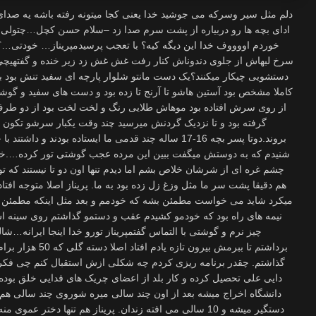
دلم مثل سیر وسرکه می جوشید خدا یعنی کجا میتونه رفته باشه یه صدای نازک و ناز نازی در حالی که سعی میکرد ادای بچه ها رو دربیاره از پشت سرم صدا زد –سلام حسن کچل…چتولی کله گلابی برگشتم سمت صدا یه لحظه جا خوردم اووووف خدا این دیگه کیه؟ با تعجب پرسیدمپریناز… خودتی…؟ تا حالا چی کار میکردی؟ تا اینو گفتم پرده سرخ لبهاش از جلوی دندوناش کنار رفت غش غش زد زیر خنده و گفتهیچی رفته بودم دستشویی تو دهات شما میرند دستشویی چیکار میکنند؟یک دست مانتو شلوار پارچه ای سفید تنش بود برجستگی های سینه هاش و تیشرت زیرش کاملا مشخص بود آستین هاشو تا آرنج تا زده بود و دست های سفید و گوشتی اش بدجوری چشمک میزد شالش کاملا از روی سرش افتاده بود موهاش طلایی رنگ و لخت لخت بود از دو طرف گونه هاش آویزون بود و جلوی چشماشو گرفته بود و تا نزدیک گردنش میرسید چند وقت یکبار سرشو تکون میداد تا موهای مزاحم جلوی چشماش کنار بروند.دوتا پسر بچه 16-17 ساله چند قدمی ما ایستاده بودند و داشتند با چشمهاشون مارو میخوردند صدای یکیشونو شنیدم که به دوستش میگفت ببین این مرده عجب گوشتی تور کرده….خدا شانس بده سریع برگشتم سمتشون تا با چشم غره ای از شرشان خلاص بشم اما دیدم تنها اون دو تا نیستند که توی نخ ماند مسئول کنترل کارت پرواز سپاه هم دقیقا پشت سر ما مثل وزغ زل زده بود به ما. پریناز اصلا متوجه افتادن شالش نبود هی چشم هاشو تنگ و گشاد میکرد شاید می خواست مطمئن بشه که خودمم و بعد مثل اینکه مطمئن شده باشه دستهاشو باز کرد تا بغلم کنه در نیمه های راه بود که خودمو کشیدم عقب و دستمو گذاشتم روی سینه اش تا مانعش بشم دستم فرو رفت توی یک چیز نرم و گوشتی با التماس گفتمپریناز تورو خدا اینجا ایرانه…شالت افتاده سریع دستشو گرفتم و چمدونشو برداشتم تا ببرمش بیرون تازه یادم افتاد اصلا دسته گلی که 50 هزار برام آب خورده بود را روی صندلی فرودگاه جا گذاشتم. چقدر برنامه ریزی کردم چه شکلی ازش استقبال کنم چی فکر میکردم چی شد.من عمویی دارم به اسم دایی علی تحصیل کرده و کار بلد از اعضای چریک های فدایی خلق بوده بعد از انقلاب در جریان انقلاب فرهنگی از دانشگاه اخراج میشه بعد از اون چند سالی میره شوروی چند سالی هم توی این شهر اون شهر آواره بوده تا اینکه دستگیر میشه و 10 سالی می افته زندان. پریناز هم تنها دختر عموی منه البته بود چون بعدش صاحب یک پسر شد. وابستگی من و پریناز از همان زمان شروع شد یعنی وقتیکه پریناز و مامانش به علت زندانی بودن دایی پیش ما زندگی میکردند هیچ خاطره ای مسافرتی مهمانی بازی ای تفریحی و خلاصه هیچ چیزی در ذهن من نیست که پریناز هم جزئی از اون نباشه از اون روزی که فهمیدم دنیا چه رنگیه چه شکلیه خوب چیه بد چیه از همان روزهایی که سرود تا انقلاب مهدی را توی کلمان چپاندن اصلا انقلاب را با کدام غین می نویسند پریناز هم یک تکه بزرگ از زندگی من بود اواخر جنگ روزهای بمباران محکم بغلش میکردم تا آغوش من بهش آرامش بده در حالی که فقط دو سال ازش بزرگ تر بودم اونم زل میزد به آسمون تا کی هواپیما ها بیایند و بروند . اولین روزی که رفته بودم مدرسه و کله ام را از ته ماشین کرده بودند مدام غش غش میزد زیر خنده و راه به راه بهم میگفت حسن کچل اما افسوس که دست تقدیر خیلی بی رحم تر از اونیکه احساسات دوتا بچه براش مهم باشه زد وعمو از زندان آزاد شد یکراست رفت آمریکا و پناهندگی سیاسی گرفت با سطح علمی که اون داشت خیلی زود توانست خودشو بالا بکشه یکسال بعد پیغام داد دختر و زنشو بفرستیم آمریکا روزهای جدایی ما شروع شد دیدار هر روزه ما تبدیل شد به سه ماه تابستان که پریناز مدرسه نمی رفت و با مامانش میومد ایران اما سرنوشت شوم انگار راست کرده بود برای من تا هیچ وقت روز خوش نداشته باشم . درسم که پایان شد رفتم سربازی کجا لشگر 92 اهواز بعدش هم برای کار رفتم عسلویه و امیدیه اونم کار پروژه 12 ساعت بکوب کار میکردم 4 سال بود که پریناز میومد ایران و یک ماه میماند و من را ندیده برمیگشت تصویر آخرین باری که دیدمش یادم نمیرفت به خاطر مرگ پدربزرگم اومده بود اصفهان چمشهاش مثل قلوه خون شده بود خودشم لاغر و بی حوصله بود اصلا حوصله حرف زدن نداشت منم زیاد باهاش گرم نمی گرفتم اما حالا چقدر فرق کرده بود اصلا یک لحظه جا خوردم چاق نشده بود اما خیلی تپل تر از قبل شده بود چقدر تغییر اونم در عرض چهار سال اولین بار بود که برای تعطیلات عید میومد ایران اونم بخاطر عروسی برادر من خودش میگفت دلش لک زده یکبار دیگه ایران را در عید ببینه هیچ چیزی مثل شلوغ پلوغی دم عید حالشو جا نمیاره توی این چهار سال هیچ وقت نشد ایمیلم را چک کنم و نامه ای از پریناز توی اون نباشه چند باری فیلم های جشن تولد و گردشش رو برام می فرستاد اما با سرعت اینترنت توی ایران حسرت دیدن همشون به دلم موند.برگردیم سر ماجرای خودمان پریناز را سوار ماشین کردم و زدم از فرودگاه بیرون حالا تازه می تونستم به دور از چشم های وزغی پاسداران کون بر کف یه احوال پرسی گرم بکنیم پریناز هم فکش گرم شده بود و یک ریز حرف میزد که کجا بوده چی کار میکنه که چرا من خانم نگرفتم و برادر کوچکترام گرفته منم با کمال میل گوش میدادم همه جای اصفهان را گشتیم و اون زبان بود و من گوش چه صدای نازی داشت مثل مجریان برنامه کودک با ناز و کودکانه حرف میزد اینقدر چرخ زدیم تا چراغ بنزین ماشین روشن شد می خواستم ببرمش خونه خودمان اما اصرار کرد بریم خونه مادر بزرگ با اینکه میدونستم عزیز رفته مشهد قبول کردم خودم هم میخواستم قبل از اینکه بریم خونه چند ساعتی رو با هم تنها باشیم خصوصا حالا که خونه ما غلغله بود.بردمش دم در خونه عزیز و کلید خونه رو بهش دادم تا خودم برم برای نهار یک چیزی بگیرم ازش پرسیدم واسه نهار چی دوست داری؟ ولی بعد خودم یادم اومد و اینبار با هم گفتیم بریونی و زدیم زیر خنده. با این ترافیک یکساعت ونیم طول کشید تا برگشتم در را باز کردم رفتم تو دیدم اوف اوف خانم کم شیطونی نکرده هر چقدر آت وآشغال توی زیر زمین بوده جمع کرده توی هال کل خونه را به گند کشیده بود توی اتاق ها دنبالش گشتم تا توی آشپزخون پیداش کردم تازه رفته بود حمام و یک حوله حموم سفید تنش بود که تا زیر زانوهاش میرسید جلوی سینه اش هم باز بود پوست سفید و جذابش خودنمایی میکرد یه خرده از خط سینه هاش هم مشخص بود خم شده بود توی دستشویی و داشت به یه لباس چنگ میزد موهای طلایی اش ریخته بود توی صورتش و حالا که خیس بود مثل طلا برق میزد وقتی موهاش رو روی صورتش می اندازه منو دیونه میکنه-پریناز چرا خونه رو اینجوری کردی؟ تا صدای من را شنید انگار که چیزی یادش افتاده باشه شروع کرد خودشو لوس کردن –وای پارسا بدبخت شدم داشتم به موتور بابات ور میرفتم روشنش کنم همه جای مانتوم سیاه شد (در حالی که به لباس داخل ظرفشویی اشاره میکرد) من همین یه مانتو را آورده بودم حالا چیکار کنم؟ از کارهاش خنده ام میگرفت هنوز مثل بچه ها بود موتور گازی که بیست ساله روشن نشده را می خواست روشن کنه گفتمحقته.. حالا که مانتوی عزیز را پوشیدی یاد میگیری دیگه شیطونی نکنی خانم فضوله دمپایی اش رو در آورد پرت کرد طرفم زد یک لیوان شکست همین جوری پیش میرفتیم تا برگشتن عزیز هیچ چیز از خونش باقی نمی موند و بعد خانم دوباره راه افتاد تا سانس دوم حس کنجکاوی اش را شروع کنه به هر سوراخی میرسید میریخت بیرون تا چشمش افتاد به قاب عکس من این عکس را توی پادگان 01 تهران انداخته بودم توی گرمای وسط تابستان با کله کچل و لباس های شلخته فکر نمی کنم تا حالا اینو دیده بود چون تا دید زد زیر خنده بهش توپیدم زهر مار به چی می خندی ولی با حرفم صدای خندش بیش