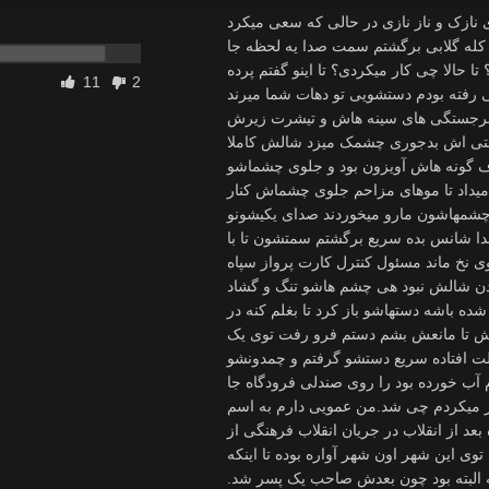
تر شد افتادم دنبالش فرار کرد توی یکی از اتاق ها اما بهش رسیدم و محکم بغلش کردم موهاش بهم ریخته و پخش شده بود روی صورتش با دست ابریشم موهاشو کنار زدم برق نگاه معصومانه اش منو یاد روزهای بمباران انداخت که دقیقا مثل الان بغلش میکردم و اون با نگاه پر احساسش رضایتش را نشان می داد بی اختیار اشکم جاری شد پریناز هم فهمید خنده گرمش روی صورتش خوشکید و برای اولین بار از صبح که دیده بودمش صدف دندان هاش پشت پرده لبهاش مخفی شدند ولی زود خودش را جمع و جور کرد با دستش اشکامو پاک کرد و دلداری ام داد –واسه چی گریه زاری میکنی؟…پستونکتو گم کردی یا مامانت دعوات کرده؟ سرمو گذاشتم روی شونه هاش –پریناز خیلی بی معرفتی چرا ولم کردی رفیق نیمه راه ..اگه بدونی من توی این چند سال چی کشیدم .. پریناز موهامو نوازش میکرد و دلداری ام میداد با همون صدای گرم و بچه گانه اش تا آروم شدم دلم می خواست تا ابد توی آغوش گرم و خوش بویش بمانمرفتم و از توی کیفم هدیه ای را که برایش خریده بودم آوردم یک جفت گوشواره شیک که به اندازه دو ماه حقوق من آب خورده بود تا دید گل از گلش شکفت قبل از اینکه کادو را بگیره دستمو عقب کشیدم و پرسیدم بوسم نمی کنی؟ لبخندی زد و سرش را آورد جلو تا لبهامو ببوسه قبل از اینکه لبهامون به هم برسه سرمو عقب کشیدم و گفتماوی بی جنبه اینجا رو که نگفتم (با اشاره به گونه هام ) اینجا رو گفتم با پشت دستش زد توی سینم و گفتلوس اینبار صوتشو جلو آورد تا گونه هایم رو ببوسه قبل از اینکه لبهاش به لپم بخوره سرم رو برگرداندم و لبهامو چسباندم به لبهاش و شروع کردم به خوردن لبهای مثل عسل پریناز که با استقبال او هم روبرو شدم نمی دونم به وقت زمین چقدر طول کشید 10 دقیقه 20 دقیقه یک ساعت اما همین طور لبهای پریناز را غرق بوسه میکردم و حتی فکر اینکه حتی برای نفس تازه کردن هم لحظه ای لبهای نرم پریناز را رها کنم به ذهنم نمی رسید بوش خوش شامپوی پریناز و بدن گرمش که از روی حوله کاملا قابل حس بود آرامشی بهم می داد که هیچ وقت توی زندگی ام تجربش را نداشتم .همین طور که لبهامون توی لبهای هم بود پریناز شروع کرد با حوصله دگمه های پیراهنم را باز کردن تا دستش خورد به گردنبند قلبی که خودش چند سال پیش بهم هدیه داده بود سرش رو از سرم جدا کرد و زل زد به گردنبند با لبخندی خوشحالی اش را از این موضوع نشان داد خودش بند حولشو باز کرد وای خدای من چی می بینم واقعا وصف کردن بدن پریناز خیلی سخته هر چقدر کلمات را از این طرف به اون طرف می کنم نمی تونه چیزی را که دیدم وصف کنه یک بدن سفید سفید و تپل با سینه های درشت و یک خورده آویزون نوک سینه قهوه ای فقط یک شورت صورتی با خال های مشکی پاش بود که کش شورت توی بدن گوشتی پریناز فرو رفته بود تا اینو دیدم کنترل ام را از دست دادم و شروع کردم به خوردن سینه هاش به هرجا که می رسیدم یه لیس میزدم آن چنان مک میزدم که پریناز به خنده افتاد فکر کنم قلقلکش می آمد بهم گفت اوی قحطی زده تا حالا ممه نخوردی؟ همان طور که یکی از سینه هاش توی دهنم بود نشوندمش روی مبل و شروع کردم به خوردن. گوش هاشو میخوردم زیر گلوشو می خوردم نافشو می لیسدم تا جایی که می شد صورتمو توی بدن گوشتی پریناز فرو میکردم تا گرمی بدنش را بیشتر حس کنم پریناز هم با دست موهای پشت سرم را نوازش میکرد و هر موقع که حرارت من بیشتر می شد و وحشیانه تر مک میزدم اون هم محکم تر به موهای من چنگ می انداخت آهنگ نفس های کشیده و عمیق پریناز کل فضای ساکت خانه را پر کرده بود هوای داخل ریه هایش با با حرارت و حس شهوت از بینی اش بیرون می داد و در آخر به یک آخ کوچک ختم میکرد صداغ تالاپ و تولوپ قلبش را می توانستم از روی سینه هاش حس کنم هر دوتاییمون داغ داغ شده بودیم خودم هم دست کمی از اون نداشتم از روی شورت صورتی رنگش یه لیس به کوسش زدم مایع چسبناک خوش طعمی کل شورتشو خیس کرده بود و جون میداد برای خوردن پریناز هم دیگه طاقش تموم شده بود صدای ریتم نفس هاش تبدیل به آه و ناله شده بود آییییی…..خدااا…مردم.. خودش شورتش رو نصفه نیمه پایین کشید جای کش شورت قرمز شده بود سر من را با شدت به سمت کوسش هل داد یک کس تپل بی مو تازه اصلاح کرده بود شاید بخاطر من. منم که شهوت پریناز را دیدم می خواستم براش سنگ پایان بزارم شروع کردم به خوردن پریناز پاهاشو محکم جوری دور سر من فشار میداد که انگار می خواست منو خفه کنه هر چقدر بیشر مک
11
2