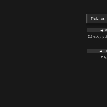
Related
436
5
و ریخت (1)
506
10
یا ۳