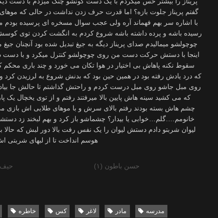
حسن باطون (۱)
حیف 
مدرسه
مادر
لاغر
کس
خاطره