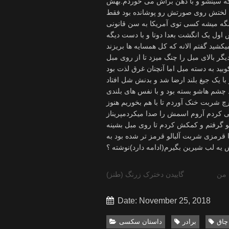
من
گاییدن دخترک زرنگ (طنز)
Date: November 25, 2018
چاق
برادر
داستان سکسی