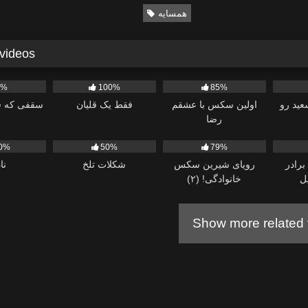
همسایه
 videos
889
761
290
0%
100%
85%
ید رو
اولین سکس با عشقم
فقط یک قلیان
سقفی که فر
رضا
403
5K
2K
0%
50%
79%
رادر
رویای شیرین سکس
شکلات تلخ
ناد
ل
خانوادگی! (۲)
Show more related 