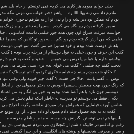
خیلی خوابم میومد هر کاری می کردم نمی تونستم از جام بلند شم چند دفعه تو خواب و بیداری می شنیدم که مادرم داد می زنه بهااااااااره … پاشو دختر خواب می مونی مگه مدرسه نداری ؟ از یه طرف نگران مدرسه ام بودم که ممکن بود دیر بشه و رام ندن تو از یه طرفم بدجوری خوابم می آمد آخه تا دیر وقت داشتم فیلمی که از سمیرا گرفته بودم رو نگاه می کردم . سمیرا یه دختر زبر و زرنگ بود توی مدرسمون که هر کی هر فیلمی می خواست میرفت سراغ اون چون همه جور فیلمی داشت کماندویی ، جنایی ، پلیسی ، ترسناک ، وسترن ، و …. اما فیلمی که من ازش گرفته بودم رو بگم … یه روز تو کلاس که سمیرا فیلمای بعضی از بچه ها رو داد به من که تازه باهاش دوست شده بودم و خود سمیرا هم می گفت منو خیلی دوست داره و دختر باحالیم )به خاطر کسخلیم می گفت این حرف و چون خیلی به قول دوستام از مرحله پرت بودم ( گفت تو چی بهاره فیلم نمی خوای ؟ گفتم نه پدر وقتشو ندارم یا خوابم یا درس می خوونم … خندید و گفت یه فیلم دارم که اگه ببینی برق از چشمات می پره …با تعجب گفتم چه فیلمی ؟ گفت می خوای بدم بری ببینی شرط می بندم اگه ببینیش مشتری میشی در حالیکه خیلی کنجکاو شده بودم ببینم چه فیلمیه فکری کردمو گفتم ترسناک که نیست ؟ خندید و گفت نه پدر نترس لولو نداره توش … گفتم باشه ..حالا چی هست ؟ گفت چیز خوبیه ولی وقتی تنها شدی نگاه کن اونجوری خیلی بهتره موقعی که زنگ خورد بهت میدمش ..سمیرا خودش یه دختر معمولی بود از لحاظ چهره. در مورد خونواده اش هم چیزی نمی دونستم چون تازه با هم آشنا شده بودیم یه جورایی انگار به من اعتماد نکرده بود هنوز که بخواد همه اسرارش رو بگه .. فقط می دونستم تو مدرسه به خاطر اینکه فیلم پخش می کرده یه دفعه گرفته بودنش اما به قول خودش شانس آورده فیلمایی که همراش بوده موردی نداشته وگرنه اخراج می شد. البته خیلی خیلی زرنگ بود خودش می گفت به یه بچه فضول فیلم دادم همون لو داده منو …از اون موقع جوری حواسش جمع بود که عمرا خبره ترین پلیسها هم نمی تونستن بگیرنش چه برسه به مدیر و ناظم مدرسه ما … خلاصه اون روز اومدم خونه و بعد از ناهار رفتم تو اتاقمو در حالیکه داشتم از کنجکاوی می مردم سریع سی دی رو گذاشتم و منتظر شدم ..یه کمی که گذشت و بعد از معرفی شخصیتها و نوشته های انگلیسی و این چیزا گذشت نمی دونم چرا یهو ضربان قلبم تند شد … طاقت نمی آوردم به آرومی فیلم رو نگاه کنم خیلی هیجان داشتم می خواستم ببینم این چه فیلمیه که اینقدر سمیرا ازش مطمئن بود … فیلم رسید به اینجا بعد از حدودا 10 دقیقه خانومه رفت تو اتاق یه آقایی که انگار اونجا شرکت بود و اون آقاهه رئیس بعد یه کمی حرف زدن و خانومه موقع رفتن در حالیکه خیلی هم موقع راه رفتن به خودش پیچ و تاب می داد یهو یه سری پرونده که دستش بود میریزه زمین و اونم دولا میشه جمع کنه که موقع جمع کردن همه جاش معلوم میشه شورت پاش نبود و همه جاش دیده می شد و اون آقا هم خیره شده بود به خانومه و خودش رو می مالید و انگشت کرد … من که مثل مجسمه داشتم به فیلم نگاه می کردم چشم از تلویزیون بر نمی داشتم … اولین بار بود از این فیلما می دیدم هر چی بیشتر از فیلم می گذشت چیزای عجیبی که شنیده بود م رو با چشمم می دیدم …پس سکس که می گن این شکلیه .. اون روز من اولین فیلم سوپر زندگیم رو دیدم.دوستام خیلی مسخره ام می کردن و می گفتن ما تا حالا شونصد تا از این فیلما دیدیم اما تو یکی هم ندیدی بیچاره .. بدبخت شوهرت چه زنی می خواد بگیره حتما بلد نیستی شورتت رو هم دربیاری نه ؟ همیشه اینجوری مسخره ام می کردن و سر به سرم می ذاشتن من از اینکه اینقدر به قول اونا شوت بودم خیلی خجالت می کشیدم اما امروز از اینکه فیلم رو دیده بودم هم راضی بودم هم ناراضی چون اولا بالاخره می تونستم جلوی اونا کم نیارم و بگم منم دیدم دوما من از چیزی که خوشم می اومد بدجوری بهش عادت می کردم می ترسیدم به این فیلما هم عادت کنم ..بگذریم … اون روز من صد بار تا شب فیلم رو دیدم خودمم جوری شده بودم که دلم می خواست جای شخصیتهای خانم اون فیلم باشم چون به نظرم خیلی حال می کردن جوری که جیغ می کشیدن تا نصفه شب هی فیلم رو می ذاشتم و خودم رو با دست می مالیدم اما کار زیادی بلد نبودم بکنم دوست داشتم مثل اون زنه یکی منو بکنه اما کی … تو ذهنم خودمو می ذاشتم جای اون زنا و چشمام رو می بستم و خودم رو می مالیدم و اینقدر این کار رو می کردم تا ارضا شم بعدم مثل یه جنازه ولو می شدم..خلاصه واسه همین اون روز صبح خواب مونده بودم چون شب قبلش همه انرژیم گرفته شده بود و منم چون بار اولم بود زیاده روی کرده بودم و چند بار تا صبح خودمو ارضا کرده بودم.با هر بدبختی بود از جام بیدار شدم و دست و صورتم رو شستم و رفتم سر میز صبحانه.. مادرم یه کمی نگام کرد و گفت بهاره بیحالی امروز ؟ چیه ؟ گفتم هیچی دیشب تا دیر وقت درس می خوندم یه کمی خواب آلودم … من غیر از خودم دو تا برادر داشتم . بهزاد که 26 سالش بود و بهنام که 20 سالش بود. بهزاد نامزد داشت و یه 6 ماهی می شد که عقد کرده بود و بهنام هم درس می خوند …سر میز طبق معمول بهزاد که نبود و صبح زود رفته بود سر کار من و بهنام و پدرم بودیم …یه کمی با بهنام زدیم تو سر و کله هم تا بقول مادرم ثابت کنیم که هیچیمون به آدمیزاد نرفته … من و بهنام کارد و پنیر بودیم همش در حال جنگ بودیم با هم .. بر عکس بهنام ، بهزاد.. اینقدر با اون راحت بودم که حد نداشت .. نه گیر می داد..نه اذیتم می کرد .. نه کرم داشت که بی اجازه بره تو اتاقم … خلاصه خیلی ماه بود … پدرم که دید منو بهنام باز داریم می جنگیم گفت واقعا که همین چند دقیقه پیش تو اخبار همزیستی مسالمت آمیز گربه و جوجه رو نشون میداد اون وقت شما دو تا که مثلا آدم هستین نمی تونید با هم کنار بیایید …گفتم پدر تقصیره بهنام همش … همیشه اول این شروع می کنه … ببین داره تو لیوان من شیر می خوره … بهنام خنده ای کرد و گفت بیا نی نی جون … اینم لیوانت .. بذارش تو جهازت … مادرم چشم غره ای به ما رفت و گفت زود باشید دیگه تا کارتون به جاهای باریک نکشیده آماده شید که دیگه دیرتون نشه.. رفتم تو اتاقمو اول اون سی دی رو یه جای درست و حسابی گذاشتم یعنی تو کشو لباسم که کسی اونجا کار نداشت بعدم لباسامو پوشیدم خدافظی کردم و از خونه زدم بیرون … تو راه به این فکر می کردم که به سمیرا چی بگم … بگم خوشم اومده ؟ میگه چه ندید بدید بوده اومده میگه … نگم خوشم اومده میگه پس چرا سی دی رو نیوردی اگه خوشت نیومده ؟ مغزم طبق معمول کار نمی کرد گفتم حالا میرم ببینم اصلا چه حرفی پیش میاد… تو حیاط سمیرا رو دیدم به یه سری از بچه ها که روی پله های کناری سالن نشسته بودن و داشتن حرف می زدن… نمی دونستم برم جلو یا نه … آخه از دوستای سمیرا خوشم نمی اومد خیلی قیافه هاشون خفن بود می ترسیدم ازشون .. رفتم یه گوشه و کتابمودر آوردم و خودمو سرگرم کردم … چند دقیقه بعد سمیرا منو دید و خودش اومد طرفم سلام کردیم و گفت بهاره بیا پیش ما … گفتم نه ممنون .. تو برو .. گفت مسخره بیا بریم دیگه تو که تنهایی ببند کتابتو بیا بریم با بچه ها آشنا شو … تا اومدم حرف بزنم دستمو گرفت و کشید و برد سمت اونا … 5 نفر بودن به ترتیب معرفیشون کرد یکی شون که خیلی قیافش ضایع بود اسمش مینا بود…ضایع به این خاطر که یه آدامس انداخته بود تو دهنش اندازه یه کف دست و بد جوری هم می جویدش آدم چ