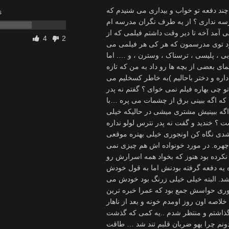
ندشش می شد خیلی بد نشسته بود پاهاشو باز کرده بود طوری که درز خشتکش هم معلوم بود که دوختش به صورت زیگزال بود … خیلی بدم اومد ازش از همه بدتر طرز حرف زدنش بود که مثل لاتهای چاله میدون حرف می زد ..اه اه … به زور منو کشوندن تو جمع خودشون و از شانس گندم هم بعدا فهمیدم این مینا دوست جون جونی سمیرا هستش یعنی هر جا سمیرا هست مینا هم هست گفتم خدا رو شکر که تو یه کلاس نیستن … سر کلاس که با سمیرا تنها شدیم اومد کنارمو گفت بهاره فیلمه چطور بود ؟ خواستم کم نیارم گفتم بد نبود … بلند خندید جوری که همه نگاش کردن بعد بهم گفت خیلی پررویی دختر … بد نبود من که می دونم اولین باره از این فیما می بینی … اینم می دونم آدم باره اول چه احساسی داره می خواد به عالم و آدم بده و تجربه کنه …پس خواهشا دیگه نگو بد نبود … بگو عاااااااااااالی بود و حسابی کف کردم … خجالت کشیدم از اینکه اون دقیقا حالت منو فهمیده بود…دیشب دلم می خواست مثل این جنده لاشی ها راه بیفتم بیرون و به همه بدم از بس که شهوتی شده بودم … چیزی نداشتم که به سمیرا بگم آخه واقعا فیلمش عالی بود و منم کف کرده بودم فقط سکوت کردم و اونم با سکوتم فهمید که حدسش درست بوده ظهر که مدرسم تموم شد راه افتادم برم خونه همش دعا می کردم کسی خونه نباشه تا راحت با صدای بلند اون فیلم رو ببینم آخه درسته که تو اتاقم کسی نبود و راحت بودم اما بازم باید صداشو کم می کردم کسی نشنوه در صورتی که همه حال این فیلمه به صداش بود دوست داشتم صداشونو بلند و واضح بشنوم ..ااااااااه وقتی رسیدم خونه دیدم علاوه برمامان بهزاد با نامزدش هم خونمون هستند خیلی تعجب کردم اون ساعت اون دو تا خونه بودن اما انگار مهسا نامزد بهزاد حالش خوب نبوده واسه همین بهزاد مرخصی گرفته و مهسا رو برده دکتر بعدشم آوردش خونه خودش دیگه نرفته سر کار …مهسا تو خونه ما خیلی راحت می گشت یه تاپ تنش بود با شلوار همون جوری جلوی پدرم و بهنام می گشت درسته که پدرم بهش محرم بود اما خب تاپش به نظر من خیلی باز بود چون چاک سینه اش هم به خوبی دیده می شد واسه بهنام خوب بود که از هر فرصتی واسه دید زدن استفاده می کرد. می دونستم از هر فرصتی واسه دید زدن استفاده می کنه فرقی نمی کنه کی باشه بهنام از دید زدن همه لذت می برد چند دفعه دیده بودمش گاهی وقتا که مهسا شام پیش ماست بعد از شام که دولا میشه میزو جمع کنه بهنام چه جوری سینه هاشو دید می زنه بعضی وقتا اونقدر تابلو نگاه می کرد که پدرم بهش چشم غره می رفت حتی مواقعی که مادرم استراحت می کنه می ره دیدش می زنه آخه مادرم تو خیلی لباسای پوشیده تنش نمی کنه چون نزدیکای تابستون بود مادرم همیشه یه تاپ نازک تنش می کرد که همه رنگ و مدل سوتینش دید داشت حتی وقتایی که دولا می شد یا دراز می کشید و استراحت می کرد دامنش می رفت بالا و گاهی تا شورتش هم دیده می شد بهنامم هی به یه بهانه ای می رفت جلوی مادر می شست و دید می زد …من اینا رو می دونستم اما مادرم اینا نمی دونستن پدرم هم فکرمی کرد بهنام اگه دید می زنه از سر کنجکاویه نه حشریت … خلاصه ناهار و خوردم و رفتم تو اتاقم تا به درسام برسم اما مگه می تونستم هی وسوسه می شدم برم سراغ اون فیلم و دوباره نگاش کنم بالاخره هم کم آوردم و رفتم سراغ فیلم … اما هر چی گشتم نبود … واااای یعنی چی شده ؟ اگه کسی پیداش می کرد آبروم می رفت … فایده نداشت همه کشوی لباسم رو زیرو رو کردم نبود که نبود خب معلوم بود کاری کیه بهنام مطمئن بودم کار خودشه چون مادرم اگه همچین چیزی پیدا کنه همون اول از عکس العملش معلومه پدرم هم که اصلا تو اتاق من نمیاد بهزاد و زنش هم که کاری با کشوی لباس من ندارن پس می مونه بهنام فضول که نمی دونم سر کشو لباسم دیگه چی کار داشت اخلاقش هم طوری بود که نمی تونستم برم مستقیم بگم سی دی رو بده چون ممکن بود همه چی رو لو بده باید خودم سی دی رو گیر می آوردم اما اون که همیشه در اتاقش قفل بود اااااااااه لعنتی … تمرکزم بهم ریخته بود باید سی دی رو پیدا می کردم آخه به سمیرا گفته بودم فردا میارمش …بهنام یک ساعت دیگه میامد خونه باید صبرمی کردم هر چی فکر کردم چیزی به ذهنم نرسید نمی دونستم چی کار کنم اینقدر صبر کردم تا بهنام اومد چند دقیقه بعد رفتم بیرون ببینم عکس العملش چیه دیدم خیلی عادی نشسته سر میز و منتظره مادرم ناهارشو بیاره .. رفتم تو آشپزخونه تا منو دید گفت علیک سلام .. سلام بلد نیستی ؟ اینقدر بی حوصله بودم که حال نداشتم جوابشو بدم گفتم برو پدر .. نشستم رو صندلیه روبه روش خیلی عادی بود کثافت می خواست رد گم کنه واسه همین اینقدر عادی رفتار می کرد باید حالشو می گرفتم اما الان نه بهزاد و مهسا
s
4
2