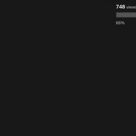
748
view
66%