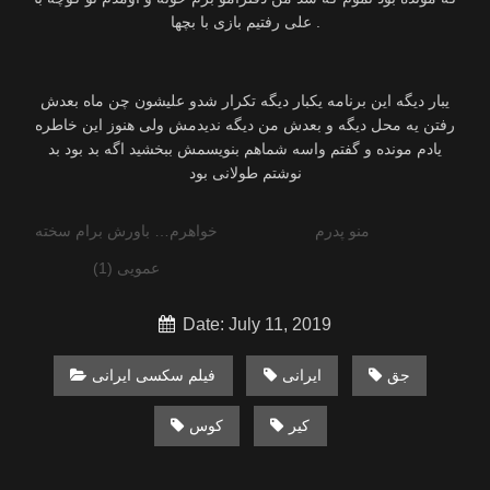
علی رفتیم بازی با بچها .
یبار دیگه این برنامه یکبار دیگه تکرار شدو علیشون چن ماه بعدش
رفتن یه محل دیگه و بعدش من دیگه ندیدمش ولی هنوز این خاطره
یادم مونده و گفتم واسه شماهم بنویسمش ببخشید اگه بد بود بد
نوشتم طولانی بود
منو پدرم
خواهرم… باورش برام سخته
عمویی (1)
Date: July 11, 2019
جق
ایرانی
فیلم سکسی ایرانی
کیر
کوس