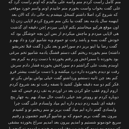
منم کامل راست کردم منم واسه علی مالیدم که اونم راست کرد که
علی گفت بخواب واست بخورم منم خابیدم اونم واسم خورد موقعی
که شروع کرد اصلا داشتم کسخل میشدم یه حالی داد که الان بعد
اینهمه سال یادمه بعد گفت بیا بکن منم شروع کردم لاپایی زدن (تا
اون موقع هرکیو میخاستم بکنم لاپایی میزدم )چن دقیقه ای گذشت
هی لاپایی میزدم و ماچش میکردم از بس این بچه خوشگل بود که
خودش گفت بسه و پاشد رفت تو حموم ویه شامپو اورد و داد بهم و
گفت رضا بیا اینو بریز دم سوراخم و بعد بکن ( گفت قبلا تجربشو
داشته) منم یخورده ریختم کف دستم قشنگ یادمه شامپو تخم مرغی
بود یخورده با سمراخش ور رفتم یخورده با دست زدم به کیرم بعد
اومدم پشت علی گزاشتم دم سوراخش یخورده فشار دادم سرش
رفت تو دیدم یخورده داره درد میکشه و با دست نزاشت بیشتر فرو
کنم بعد چن ثانیه دستشو ورداشتو گفت خیلی یواش یواش بکن تو
.فکر کنم دو سه دقیقه طول کشید تا نصفه رفت تو بعد شروع کردم
اروم اروم عقب جلو کردن بعد در اوردم یه تف زدم خیس که شد
دوباره کردم تو روونتر شد خیلی داشت حال میداد بهم .یه چهار پنج
دقیقه ای تلمبه زدم دیدم داره ابم میاد وایسادم علی گفت چرا
وایسادی گفتم داره ابم میاد گفت بریز تو منم ریختم تو و کشیدم
بیرون بعد گفت بریم حموم که بو شامپو گرفتیم جفتمون و رفتیم
سریع خودمونو شستیم و امدیم بیرون بعد امدیم سراغ یخورده مشقی
که مونده بود تموم که شد من دفترامو برم خونه و اومدم تو کوچه با