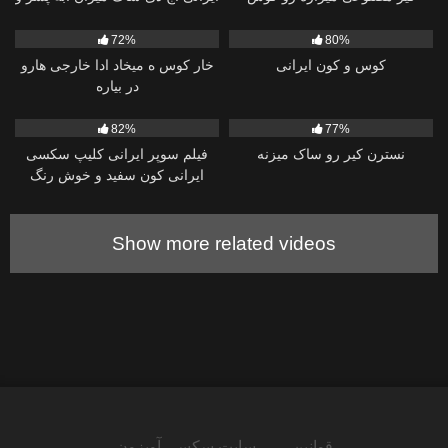
دختره
میخوره بد میکنه تو کوس
51K
14:46
55K
01:56
72%
80%
کوس و کون ایرانی
خار کوس ه میخاد ادا خارجی هارو
در بیاره
78K
00:43
20K
02:50
82%
77%
نسترن کیر رو ساک میزنه
فیلم سوپر ایرانی کلیپ سکسی
ایرانی کون سفید و خوش رنگ
ساناز جر میخوره
Show more related videos
قوانین
سایت سکسی آویزون