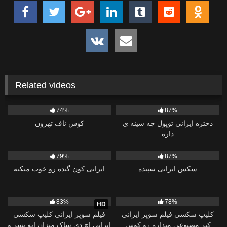
Related videos
25K
01:15
47K
00:38
74%
87%
دختره ایرانی توپول چه سینه ی
کوس ناف تهرون
داره
33K
00:30
23K
00:52
79%
87%
سکس ایرانی سپیده
ایرانی کون گنده رو خوب میکنه
116K
15:02
60K
00:28
83%
78%
HD
کلیپ سکسی فیلم سوپر ایرانی
فیلم سوپر ایرانی کلیپ سکسی
کیر مصنوعی میزاره رو کوس
ایرانی اچ دی ساک میزان ابه پسر و