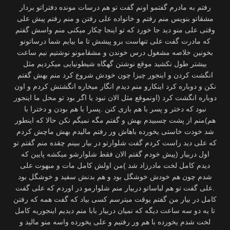
رفتم به مادرم گفتمو اونم گفت تو هم درسات مونده دفتراتو بردار
مشقاتو بنویس منم رفتم و خانواده علی رفتن و منم رفتم پیش علی
وقتی علی منو دید جا خورد که تو اینجا چکار میکنی منم واسش گفتم
که مادرت گفت علی تنهاست برو پیشش تا ما بیایم‌ شما درساتونو
بخونین خلاصه مشغول درس خوندن و مشقامونو نوشتیم نیم ساعت
بیشتر طول نکشید موقع نوشتن گهگاه شیطونیایی میکردیم مثل
انگشت کردن و اینجور چیزا چون خودش شروع کرد منم بهش گفتم
نکن و دوباره کرد اینکارو منم دیدم انگار میخاره انگشتش کردم و اون
دوباره انگشت کرد (اونموقع مثل الان نبود یا اگر بود تو محل ما اینجور
نبود که دختر و پسر با هم بازی کنن .پسرا با هم بودن و دخترا با
هم)منم از پشت چسبیدم بهش و گفتم مگه نمیگم نکن حالا که اینطور
شد خودت خاستی یخورده باهاش ور رفتم مالیدم بهش ماچش کردم
که علی دید راست کردم گفت شلوارتو در بیار ببینم چقده منم گفتم تو
اول دربیار (پیش خودم گفتم الان فقط شلوارشو میکشه پایین که
دیدم کامل لخت مادرزاد شد )من اولش کامل مات و مبهوت علی
شدم چون هم خودش خوشگل بود و هم بدنش سفید و خوشگل بود
.علی گفت تو هم لباساتو دربیار منم شلوارمو در اوردم که علی گفت
کامل در بیار من گفتم یوقت میترسم کسی بیاد که گفت همه که رفتن
تا یه دو سه ساعت دیگه که نمیان دربیار بابا منم دیدیم اینجوریه کامل
لخت شدم یخورده با هم ور رفتیم و علی یخورده واسه منو مالید و