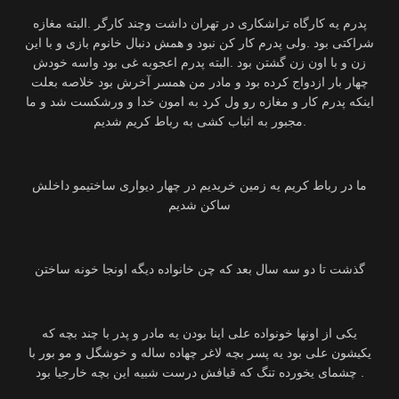
پدرم یه کارگاه تراشکاری در تهران داشت وچند کارگر .البته مغازه
شراکتی بود .ولی پدرم کار کن نبود و همش دنبال خانوم بازی و با این
زن و با اون زن گشتن بود .البته پدرم اعجوبه غی بود واسه خودش
چهار بار ازدواج کرده بود و مادر من همسر آخرش بود خلاصه بعلت
اینکه پدرم کار و مغازه رو ول کرد به امون خدا و ورشکست شد و ما
مجبور به اثباب کشی به رباط کریم شدیم.
ما در رباط کریم یه زمین خریدیم در چهار دیواری ساختیمو داخلش
ساکن شدیم
گذشت تا دو سه سال بعد که چن خانواده دیگه اونجا خونه ساختن
یکی از اونها خونواده علی اینا بودن یه مادر و پدر با چند بچه که
یکیشون علی بود یه پسر بچه لاغر چهاده ساله و خوشگل و مو بور با
چشمای یخورده تنگ که قیافش درست شبیه این بچه خارجیا بود .