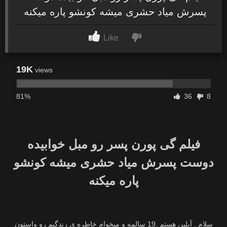
پسرش میاد حشری میشه کونشو پاره میکنه
Like
19K
views
81%
36
8
فیلم گی پورن پسر رو مبل خوابیده
دوست پسرش میاد حشری میشه کونشو
پاره میکنه
سلام . آیلین هستم .19 سالمه و میخوام خاطره ی زندگیم رو واستون