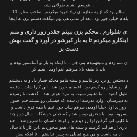
بنویسم . شاید طولانی بشه ..
10 سالم بود که از یه مغازه ای زیاد خرید میکردم . صاحب مغازه
باهام خیلی جور بود . بعد از مدتی هی بهم میگفت دستتو بزن به اینجا
ی شلوارم . محکم بزن ببینم چقدر زور داری و منم
اینکارو میکردم تا یه بار کیرشو در آورد و گفت بهش
دست بز
ن منم زدم و نمیفهمیدم ینی چی .. تا اینکه یه بار تو آسانسور بودم و
باید 6 طبقه بالا میرفتم اینم اومد . بغلم کر
د دستش رو برد زیر لباسم و سینه هامو محکم فشار داد و یه دستشم
از رو شلوار رو کسم بود . اعصابم خورد شد . این کارا شاید 1 دقیقه
طول کشید .. اما ذهنیتم نسبت به مردا عوض شد .. گذشت تا رسیدم
به دبیرستان . وارد مدرسه ای شدم که هیشکی رو نمیشناختم .همون
روزای اول خیلیا اومدن طرفم شاید چون تیپم با همه فرق داشت و
پسرونه بود . با دختری دوس شدم که خیلی خوشگله . سال دوم چند
تا کلیپ لب گرفتن لزا رو دیدم و از اونجا داستان ما شروع شد .. چند
باری از هم لب گرفتیم و سینه های همو میخوردیم .این کار تا 2 سال
ادامه داشت و من هیچ تمایلی به پسرا نداشتم .. تا اینکه پیش