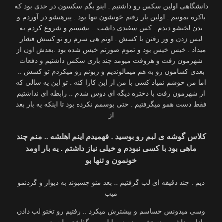
دانشگاهی اولین سکس رو داشتیم . اینو بگم سکسون در حدی بود که
باکره بمونیم . اولین بار رفتم خونشون تنها بود . پیرهنشو در آوردم و
بدن لختشو دیدم . کس سفیدی داشت .. نشستم و شروع کردم به
لیس زدن و ور رفتن با کسش . اونم هی سرم رو تو کسش فشار
میداد . خیس خیس بود و تموم صورتم خیس شده بود .بعدش اون از
شهرمون رفت و هروقت میومد چند باری سکس داشتیم و دفعات
بعدی کسامون رو به هم میمالوندیم و زبونم رو میکردم تو کسش ..
اما من خوشم نمیاد کسی با من از این کارا کنه . تو این یه سالی که
از شهرمون رفت با دختره دیگه ای دوس شدم .. رابطه ای نداشتیم
فقط دست همو میگرفتیم . حتی بوسمم نکرده بود تا اینکه یه بار بعد
از
کلاس گوشه ی لبم رو بوسید . فهمیدم اینم اهلشه .. منم چند
ماهی بود با کسی نبودم و خیلی نیاز داشتم . یه بار اومد
خونمون و تنها بو
دیم . چند دقیقه ای لب گرفتیم .. بعد منو چسبوند به دیوار و گردنمو
میب
وسی میدونس حساسم و بیشترش میکرد .. رفتیم رو تختو لب دادن