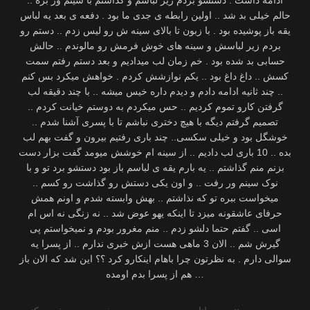
ادامه داشت . دستشو بردم زیر لباسم و گذاشتم با سینم ور بره ..
حالم خیلی بد شد .. اولین رابطه ی جدی ما بود . دفعه ی بعد یه لباس
یقه باز پوشیده بود . با زبون تا بالای سینه ش رو لیس زدم .. دستم رو
بردم زیر لباسش و سینه های خوش فرمش رو مالوندم .. حالش
حسابی بد شده بود . خم زمان لب میدادیم و بعد دستم رفتم سمت
کسش .. داغ داغ بود .. یکم نوازشش کردم . خواهش میکرد بس کنم
.. چند ثانیه ادامه دادم و دیدم داره خیس میشه .. با چند دقیقه لب
گرفتن کارو تموم کردیم .. حس میکردم به دوستم خیانت کردم ..
تصمیم گرفتم دیگه با هیچ دختری نباشم تا با پسری آشنا شدم ..
خوشگل بود و خیلی سکسی.. چند باری رفتیم بیرون و گفت بهم لب
بده .. 10 باری لب دادیم .. از سینه ام خوشش میومد گفت بزار دست
بزنم منم گذاشتم .. یه بارم یقه ی لباسم باز بود دستشو برد تو و با
نوک سینم ور رفت .. و اون یکی دستش رو گذاشت رو کسم ..
میخواست ببره تو که نذاشتم .. بهش وابسته شدم و اونم همش
حرفای عاشقونه میزد تا اینکه یهو عوض شد .. نه زنگی نه اس ام
اسی .. گفتم حتما دلشو زدم .. منم مغرور بودم و نمیخواستم پی
گیرش شم .. الان 3 ماهی هست ازش خبری ندارم .. از پسرا یه
سوالی دارم . به نظرتون چرا باهام اینکارو کرد ؟؟ این شد که الان باز
هم از پسرا بدم اومده …