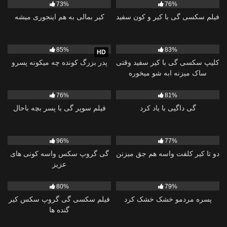
73%
76%
فیلم سکسی گی با کیر و کون سفید
کیر بمالی به هم اینجوری میشه
7K
20:35
9K
13:14
85%
83%
HD
کلیپ سکسی گی با کیر سفید وقتی
پدر بزرگ کونده چه میکونه پسرو
ساک میزنه ابه شو میخوره
16K
01:15:59
553
01:20
76%
81%
گی داگیی با یاد کرد
فیلم سوپر گی با پسر بچه باحال
8K
26:14
2K
36:46
96%
77%
دو تا کیر کلفت واسه هم جق میزنن
گی گروپ سکس واسه کونی های
عزیز
13K
37:55
10K
02:08:40
80%
79%
پسره مردمو خشک خشک کرد
فیلم سکسی گی گروپ سکس کیر
گنده ها