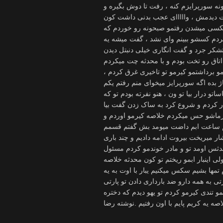
نه سورپرایزم کنه ، رفت تا دوش بگیره و
خت دیدمش ، وااااای عجب بدنی داشت کون
کسی میشدن رفتمو صبحونه رو خوردم که
ردم کسشو ببینم وای نشد ، گفت میشه یه
شکر جرد و گفت انگاری خیلی دنبتل دیدن
اتاق رو تخت بودم و با محدثه چت میکردم
مو برداشتمو کیرمو تو تاخیری غرق کردم ،
 بده اگه سورپرایز میخوای منم رفتم یکم
و درار بیا تو ون ، هنو نفرته بودم تو که
 کردم و شروع کرد به ساک زدن گفت بیا
ماشو حس میکردم خلاصه کیرمو اوردم و
یم ساعت ابم داضت میومد بش گفتم قسمم
ار میریخت بیروت ادامه دادیم و چند باری
دثس اومد تو و مادر خوندمو کردم مسئول
اینبار ابمو ریختم تو کون محدثه خلاصه
ها بشیم سکس میکنیم یبار با اوت به یه
تی به همه دارو ضد بارداری دادن تو پارتی
 تندی کیرمو کردم تو یهو دیدم که دختره
 یه کریم پایم با اون رفتیم .نوشته رضا