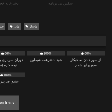
سکس بی برنامه
دخترخاله خجا
ماساژ
مادر
حش
11
504
66%
100%
60%
از سور دادن صاحبکار
شیدا دخترعمه شیطون
دوران سربازی 
سورپرایز شدم
نیمه کاره (ط
100%
عشق ضربدری 
videos