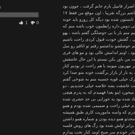
اصرار فامیل بازم خانم گرفت ، جوون بود
s
حدود سی سال یا کم تر سن داشت مو های تقریبا بلوندی داره ، سینه هاشم بزرگه تقریبا ، اون موقع من فقط ۱۷
ابستون شده بود دیگه کل روزو باید خونه
1
0
خیلی دوس داره رابطمون خوب باشه منم که
م منم باز با بی حوصلگی گفتم باشه ، یهو
نی ، گفتش خودت قبول کردی راحت باشیم
منم حوصلشو نداشتمو رفتم تو اتاقم رو مبل
 ، اونم اندامش عالی بود و مو های فری
من باور بکن نیستم با این حال عاشقش
مهربون میومد با هم راحت تر بودیم کنار
یه بار از بازار برگشت خونه منو صدا کرد
محرک خیلی قویه جنسیه منم به شوخی گفتم
 زنت عاشقت بشه خلاصه خیلی خندیدیم ، دو
یخورد اینو بعدا فهمیدم که به پدرم هیچی
 زیاد شده بود یه جورایی بی حد حشری شده
وندم خیلی راحت و صمیمی شده بودم و همو
پدرم که واسه ماموریت کاری طبق همیشه
 محدثو همو دیده بودن و شماره همو داشتن
 برابر اولش شده بود رگ های روش قلمبه
مادر خوندم سر صبح اومد کنار تخت بیدارم