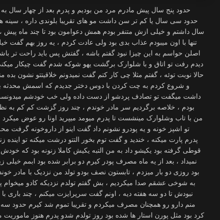
حدود پنج سال پیش مادرم مرد من بودیم و پدرم بعد از چهار سال به 
سال داشتم و خیلی ازش متنفر بودم همش دعوامون بود تا چند ماه پیش ، ت
تنها با اون میبودم عذاب بدی بود ولی عادت کردم ، یه روز بهم گفت 
اصلن حواسم به این چیزا نبود گفتم باشه ، گفتش پس باید راحت تر باشی
دیدم رفت تو اتاق و با شلوارک برگشت یهو شوکه شدم گفت چیکار میک
حالا نوبت توئه ، گفتم مثلا چی کار کتم گفت نمیدونم خلاقیتتو نشون بده 
و شروع کردم به چت کردن با دوس دختر جدیدم که اسمش محدثه بود
داشت میگفت تو تصادف پردشو از دست داده ولی خب خودشم میدونست 
بودم ، خلاصه برگردیم سر مادر خوندم ، چند روز گزشت کم کم به نظر 
من با تاب وشلوارک مینشست تا پدرم میومد میپرید اونا رو عوض میکرد ، 
تو اشپز خونه و یه پودرو نشونم داد گفت اینو از داروخونه گرفت 
پدرم پارت میکنه ، خندید و گفت توم بخور التتو درشت میکنه تو اینده
قوطی گرفته بود یکیشو داد به من التبه یکیش کاملا زنونه بود که خودش م
نمیداد ، بعد از یه ماه مصرف پودر کیرم دو برابر شده بود ابمم خیلی
بود روزی دو بار میزدم ، تابستون نصف بودو تولد من نزدیک با مادر خ
به شوخی عشقم صدا میکردیم ، بش گفتم تولدم نزدیکه کادو میخوام 
نبودش تا دو سه هفته دیه ، اونم گفت سرپرایزت میکنم ، چند باری با
منم دارو رو همچنان مصرف میکردم و تقریبا تموم شد کیرم حدود سه
کرد بود مثل پورن استار ها شده بود روز تولدم شدو پدرم هنوز ماموریت 