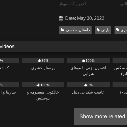
لتی
آخرین گناه مهناز
Date: May 30, 2022
ری
پارتی
داستان سکسی
 videos
1K
618
634
8%
89%
100%
و سکس
افسون، زنی با موهای
پرستار حشری
که دختر آخوندی…
نز)
شرابی
12
392
964
7%
100%
0%
-۱
عاقبت شک بی دلیل
خالکوبی معصومه و
سارینا و ا
دوستش
Show more related 