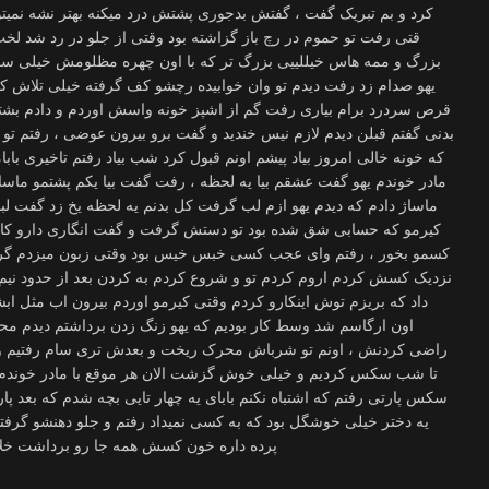
کرد و بم تبریک گفت ، گفتش بدجوری پشتش درد میکنه بهتر نشه نمیتو
قتی رفت تو حموم در رچ باز گزاشته بود وقتی از جلو در رد شد ل
بزرگ و ممه هاس خیللییی بزرگ تر که با اون چهره مظلومش خیلی س
یهو صدام زد رفت دیدم تو وان خوابیده رچشو کف گرفته خیلی تلاش ک
قرص سردرد برام بیاری رفت گم از اشپز خونه واسش اوردم و دادم بشت
بدنی گفتم قبلن دیدم لازم نیس خندید و گفت برو بیرون عوضی ، رفتم تو 
که خونه خالی امروز بیاد پیشم اونم قبول کرد شب بیاد رفتم تاخیری بابا
مادر خوندم یهو گفت عشقم بیا یه لحظه ، رفت گفت بیا یکم پشتمو ماساژ
ماساژ دادم که دیدم یهو ازم لب گرفت کل بدنم یه لحظه یخ زد گفت لباسات
کیرمو که حسابی شق شده بود تو دستش گرفت و گفت انگاری دارو کار
کسمو بخور ، رفتم وای عجب کسی خبس خیس بود وقتی زبون میزدم گر
نزدیک کسش کردم اروم کردم تو و شروع کردم به کردن بعد از حدود ن
داد که بریزم توش اینکارو کردم وقتی کیرمو اوردم بیرون اب مثل ابش
اون ارگاسم شد وسط کار بودیم که یهو زنگ زدن برداشتم دیدم مح
راضی کردنش ، اونم تو شرباش محرک ریخت و بعدش تری سام رفتیم ولی 
تا شب سکس کردیم و خیلی خوش گزشت الان هر موقع با مادر خوندم تم
سکس پارتی رفتم که اشتباه نکنم بابای یه چهار تایی بچه شدم که بعد پار
یه دختر خیلی خوشگل بود که به کسی نمیداد رفتم و جلو دهنشو گرفتمو
پرده داره خون کسش همه جا رو برداشت خلاصه