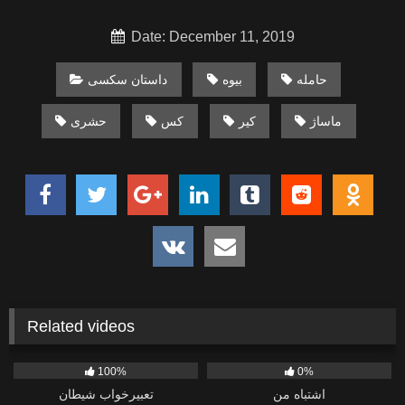
Date: December 11, 2019
حامله
بیوه
داستان سکسی
ماساژ
کیر
کس
حشری
Related videos
248
48
100%
0%
اشتباه من
تعبیرخواب شیطان