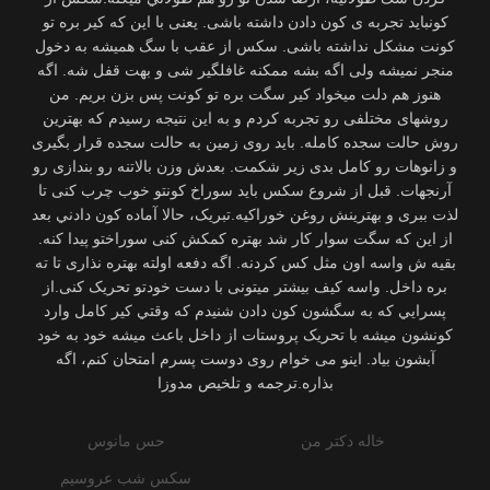
خاله دكتر من
حس مانوس
سکس شب عروسیم