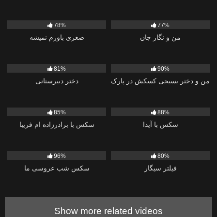
1K
745
78%
77%
من و نگار جان
صغری باورم نمیشه
1K
3K
81%
90%
من و دختر بسیجی کسکش در پارک
دختر دبیرستانی
3K
1K
85%
88%
سکس با آیدا
سکس با برادرزاده ام فریبا
1K
1K
96%
80%
فیلتر سیگار
سکس شب عروسی ما
Show more related videos