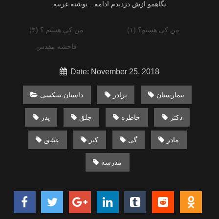
من کی هستم؟ (۱)
من کی هستم ؟ (۳)
فاحشه مقدس
Date: November 25, 2018
بیمارستان
برادر
داستان سکسی
دکتر
خاطره
جلق
پدر
مادر
گی
کیر
عشق
مدرسه