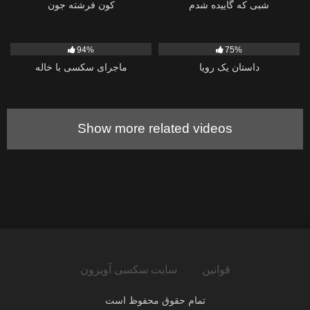
شبی که گاییده شدم
کون فرشته جون
4K
454
94%
75%
داستان یک رویا
ماجرای سکسی با خاله
Show more related videos
قوانین
سایت سکسی آویزون
تمام حقوق محفوظ است