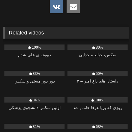
Related videos
1K
778
100%
80%
سکس، خیانت، جدایی
دیوونه ی علی شدم
3K
1K
83%
50%
داستان های داغ امیر – ۲
دور دور مستی و سكس
7
472
84%
100%
روزی که پریا عرفا خانمم شد
اولین سکس دانشجوی پزشکی
1K
2K
81%
68%