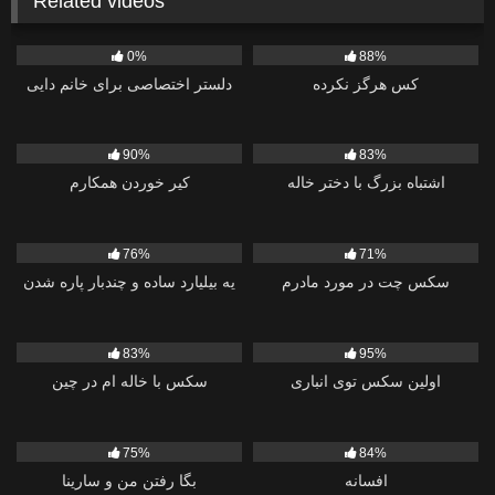
Related videos
338
348
0%
88%
کس هرگز نکرده
دلستر اختصاصی برای خانم دایی
832
1K
90%
83%
اشتباه بزرگ با دختر خاله
کیر خوردن همکارم
3K
862
76%
71%
سکس چت در مورد مادرم
یه بیلیارد ساده و چندبار پاره شدن
12K
1K
83%
95%
اولین سکس توی انباری
سکس با خاله ام در چین
984
1K
75%
84%
افسانه
بگا رفتن من و سارینا