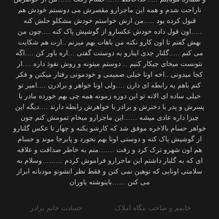
خانمم و صاحب بنگاه املاک
حسادت خانم برادر