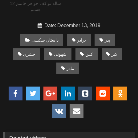
12 ساله تو کف خواهر خانمم
هستم
Date: December 13, 2019
پدر
برادر
داستان سکسی
کیر
کس
شهوتی
حشری
مادر