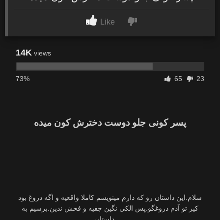
Like
14K
views
73%
65
23
پسر کونی جلو دوست دخترش کون میده
سلام.این داستان رو که دارم مینویسم کاملا واقعیه و اگه دروغ بود
کیر تو آدم دروغگو.پس الکی نگین جقیه و فحش ندین.برسیم به
داستان…..