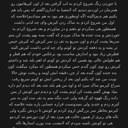
با خوردن زنگ شروع کردم به لب گرفتن.بعد از اون کیرهامون رو
همزمان در اوردیم.دیدیم که لامصبا یه اندازن!گفتم که پس باید هم
بکنیم هم بدیم(البته اگه اونطوری هم نبود به هم میدادیم)خلاصه که
اول من شروع کردم به ساک زدن کیرش.وای چه لذتی داشت
همینطور هی میکردم تو دهنم و در میاوردم و بعد شروع کردم به
خوردنش و مث جنده ها ساک میزدم که گفت بسه بهم پشت کن.منم
سریعا پشت کردم و اون سریع یه تف زد سر کیرش که کیرش خیس
تر بشه و یه دفعه کردش تو کونم.وای چه لذتی داشت کیرش.البته
قطرش زیاد نبود و اندازش مناسب بود برعکس خودم که هم قطر و
هم طولش عالی بود.همین که کردش تو کونم اه اهم بلند شد و داشتم
کیرش رو توی کون گندم حس میکردم.همنطور که میکرد میگفت کون
بده جنده کون گنده.بعد از چن دقیقه ابش اومد و ریخت توش.حالا
نوبت من شد که بکنم.اون بعد از ریختن ابش تو کونم سریع رفت
سراغ کیرمو ساک میزد اه و اوه من هم بلند شد.بعد که دیدم ابم داره
میاد بهش گفتم پشت کن.اونم پشت کرد و دیدم دور کونش از بس
داده رنگ قهوه ای گرفته‌ ولی خب تنگه.منم یه تف مث اون به سر
کیرم زدم و خندید ولی نمیدونست قراره حسابی پاره بشه.خلاصه که
کیرمو بخاطر سر بزرگش اروم کردم تو کونش تا دردش نگیره ولی
ناله های ریزی از همون حالت هم میزد.بعد از اون دورشو تند کردمو
هی تو کونش تلمبه میزدم که لامصب مث پورن استارها ناله