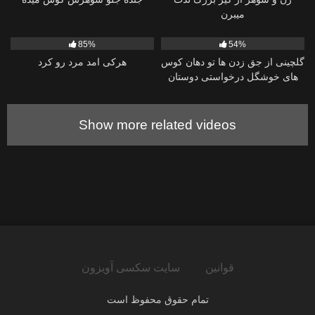
میبرن
5K
13:12
38
09:20
85%
54%
گلچینی از جق زدن ها تو دهان کوس
هرکی امد مرد رو کرد
های خوشگل درخواستی دوستان
Show more related videos
قوانین
سایت سکسی آویزون
تمام حقوق محفوظ است