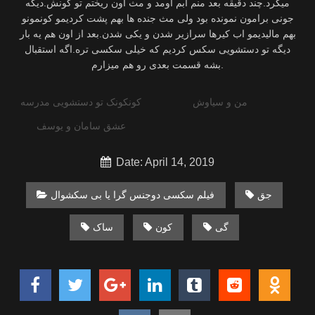
میکرد.چند دقیقه بعد منم ابم اومد و مث اون ریختم تو کونش.دیگه
جونی برامون نمونده بود ولی مث جنده ها بهم پشت کردیمو کونمونو
بهم مالیدیمو اب کیرها سرازیر شدن و یکی شدن.بعد از اون هم یه بار
دیگه تو دستشویی سکس کردیم که خیلی سکسی تره.اگه استقبال
بشه قسمت بعدی رو هم میزارم.
من و سیاوش
کونکونک تو دستشویی مدرسه
عشق سامان و یوسف
Date: April 14, 2019
جق
فیلم سکسی دوجنس گرا یا بی سکشوال
گی
کون
ساک