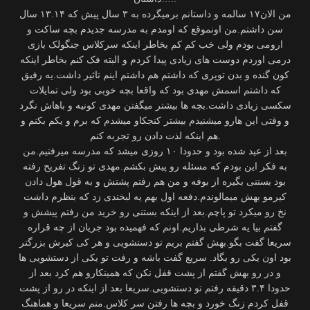
من الان۱۷ سالمه و داستانم برمیگرده به ۳ سال پیش که ۱۳.۱۴ سال
سن داشتم.من اونموقع که اومدم به مدرسه جدیدم بچه ساکت و
ارومی بودم ولی خب کم کم بخاطر اینکه سرکلاس جنگولک بازی
درمی اوردم دوست های زیادی پیدا کردم و البته فک کنم بخاطر اینکه
کون گنده و بدن توپری که داشتم هم داشتم اینم تاثیر داشت.یه رفیق
که داشتم اسمش مهدی بود که واقعا بچه خوبی بود ولی تمایلات
سکسی زیادی داشت.بچه ها بیشتر میگفتن مهدی کونیه و باهاش نگرد
و وقتی این هارو میشنیدم بیشتر کنجکاو میشدم که برم و یکم بکنم و
هم اینکه لذت دادن رو تجربه کنم.
بعد از عید شده بود و حدودا ۱۰ روزی میشد که مدرسه میرفتیم.من
به فکر این بودم که مسئله رو پیش بکشم.مهدی تو زنگ تفریح رفته
بود بستنی بگیره از بوفه و من هم رفتم پشتش و به قول هول دادن
کیرمو بهش میمالوندم.دفعه اول بهم یه لبخندی زد که بنظرم داشت
نخ رو میکرد تو پاچم.بعد از اینکه بستنی رو خرید من رفتم پیشش و
گفتم بیا یه شرطی بذاریم.اونم که فهمیده بود جریان از چه قراره
سریعا گفت بگو.بهش گفتم بریم تو دستشویی و هر کی کیرش بزرگتر
بود اون یکی رو بگاد. سریع گفت باشه و رفت تو یکی از دستشویی ها
و در رو بهش گفتم از پشت قفل نکن که همینکارو هم کرد بعد از
حدودا ۳.۴ دقیقه رفتم تو دستشویی.سریعا بعد از اینکه در رو از پشت
قفل کردم زنگ خورد و بچه ها رفتن سر کلاس.منم سریعا و هماهنگ