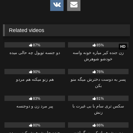
Related videos
1K
27:20
20K
13:51
87%
85%
HD
زن جنده کیر میاره خونه واسه
دو جنسه توپول چه حالی میده
خودشو شوهرش
402
06:42
16K
13:39
90%
76%
پسر به دوست دخترش میگه منو
هم زنو میکنه هم مردو
بکن
21K
34:12
5K
10:48
83%
81%
سکس تری سام با بی غیرت با
پیر مرد زن و دوجنسه
زنش
63K
18:20
30K
04:54
80%
86%
زن و شوهر از کیر بزرگ لذت
جنده جلو شوهرش کوس میده