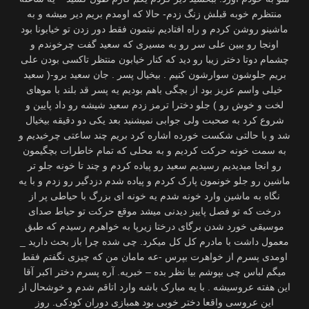
منتظرم خوبه قبلش زنگ زدم- حالا که اومدم بریم دیر میشه و به
ماشینو روشن کردم و راه افتادیم نیتمون فقط دور زدن تو خیابونا بود
اونجا رو ببین علی سر رو به مسیری که سعید گفت چرخوندم و
چشمام دوتا دختر زیبا رو دید که کنار خیابون منتظر تاکسی بودن علی
بریم جلوشون سوارشون کنیم . بیخیال پسر . جان سعید برو-( سعید
خیلی واسم عزیز بود از بچگی باهم بودیم یه پسر قد بلند با موهای
لخت و خوش رو ) جلو دخترا ترمز زدم سعید شیشه رو داد پایین و
شروع کرد به صحبت ولی جوابی نمیشنید بعد یکی دو دقیقه بیخیال
شد و با حالتی شکست خورده اشاره کرد بریم چند ساعتی چرخیدیم و
به سمت خونه حرکت کردیم و به محلی که تمام خاطرات بچگیمون
رو انجا میدیدیم رسیدیم سعید رو پیاده کردم و چند تا خونه جلو تر
ماشین رو جلو خونمون پارک کردم و پیاده شدم دزدگیر رو زدم و با یه
نگاه به ماشین وارد خونه شدم یه خونه ای بزرگ با حیاطی پر از
درخت که تو فصل پاییز دیدنی میشد موقع حرکت تو حیاط صدای
موسیقی خورد شدن برگای درختا زیرپا به خواهرم رسیدم که طبق
معمول داشت با مادرم کل کل میکرد. چی شده چرا باز بحث دارید _
اومدی پسرم از خواهرت بپرس -عه مامان من که چیزی نگفتم فقط
میگم لباس چی بپوشم بیا نظر بده – خبریه. آره پسرم دختر اکبر آقا
این هفته عروسیشه . با یه مبارک باشه وارد اتاقم شدم و خوشحال از
این عروسی واقعا دختر خوبی بود همبازی دوران کودکی. روز