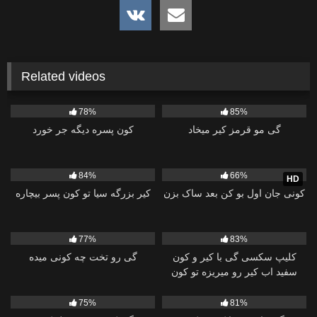
Related videos
7K
04:57
1K
08:14
78%
85%
گی مو قرمز کیر میخاد
کون پسره دیگه جر خورد
21K
29:27
3K
25:01
84%
66%
HD
کونی جان اول بو کن بعد ساک بزن
کیر بزرگه سیا تو کون پسر بیچاره
2K
17:30
12K
05:07
77%
83%
کلیپ سکسی گی با کیر و کون
گی رو تخت چه کونی میده
سفید اب کیر رو میریزه تو کون
پسر
11K
13:24
4K
43:38
75%
81%