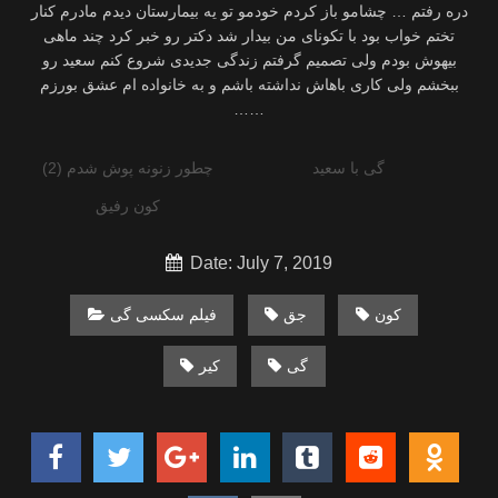
دره رفتم … چشامو باز کردم خودمو تو یه بیمارستان دیدم مادرم کنار
تختم خواب بود با تکونای من بیدار شد دکتر رو خبر کرد چند ماهی
بیهوش بودم ولی تصمیم گرفتم زندگی جدیدی شروع کنم سعید رو
ببخشم ولی کاری باهاش نداشته باشم و به خانواده ام عشق بورزم
……
گی با سعید
چطور زنونه پوش شدم (2)
کون رفیق
Date: July 7, 2019
کون
جق
فیلم سکسی گی
گی
کیر