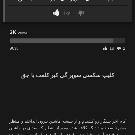
Like
3K
views
90%
19
2
کلیپ سکسی سوپر گی کیر کلفت با جق
کام آخر سیگار رو کشیدم و از شیشه ماشین بیرون انداختم و منتظر
بودم تا سعید بیاد دیگه کلافه شده بودم از انتظار که صدای در ماشین
منو به خودم آورد. ببخشید دیر کردم یکم کارم طول کشید – یه ساعته