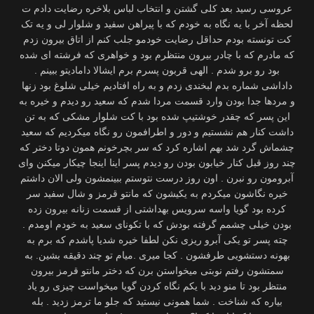
عروسی رسید بعد کلی گشتن و انتخاب لباس بلاخره رضایت دادم ت
لحظه آخر با یه نگاه به خودم که با پیراهن سفید و شلوار لی و یه تک
کت تونسته بودم حداقل رضایت خودمو جلب کنم از اتاق بیرون زدم
که مادرم که با چادر بیرون منتظرم بود و خواهری که فرشته ای شده
بود رو برو شدم . الهی قربون پسرم برم ایشالا دامادیتو ببینم .
داداشی شماره بدم لبخندی زدم و به راه افتادیم خیلی شلوغ بود زنها
و مردها جدا بودن وارد قسمت مردا شدم که سعید رو دیدم و خیره به
این پسر که چقدر خوشتیپ شده بود با کت شلوار مشکی که به تن
داشت کنار هم نشستیم و دور و اطرافمون رو نگاه میکردیم که سعید
چشماش گرد شد بهم اشاره کرد که سر بچرخونم همون دوتا دختر که
چند روز قبل کنار خیابون بودن رو دیدم پسر اینا اینجا چیکار میکنن وای
آبرومون رو نبرن . اون روز درست نتوستم ببینمشون ولی الان داشتم
خیره نگاشون میکردم به یکیشون که مانتو قرمز و شال سفید سر
کرده بود گویا واسه سرویس بهداشتی از قسمت زنانه بیرون زده
بودن خیلی چشمم گرفته بودش که با تکونای سعید به خودم اومدم .
چته پسر تو یکی آبرو ریزی نکن لطفا خیره شدیا پاشدم که برم به
بهونه دستشویی طرفشون . کجا میری .میام تو چند دقیقه بشین. به
سمتشون رفتم نوبتی میخواستن برن که دختر مانتو قرمز بیرون
منتظر بود تا منو دید با یکم نگاه کردن گویا میخواست چیزی رو یاد
بیاره که شناخت . شما همونی نیستید که جلو ما ترمز زدید . بله