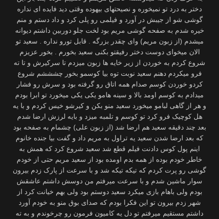
دختر به درد تو نمیخوره و نصیحتهای بیهوده وقتی دید فایده ای نداره
گوشی شو از جیبش در آورد و فیلمی رو پلی کرد و داد دستم و منم
خیره شدم به صفحه گوشی مریم بود لخت جلو دوربین داشتم دیوانه
میشدم (از زبون مریم) وای چقدر بزرگه . قابل تورو نداره . سعید تو
الان میخوای دوست دختر رفیقتو بکنی سعید بخورم . بخور عزیزم
شروع کردم به خوردن از زیر خایه ها زبون میزدم تا سرکیرش و تا ته
فرو میکردم دهنم سعید نوبت توه بیا کوسمو بخور چشششم شروع
کردو خوردن کوسم صدام همه اتاق رو گرفته بود و سرش رو فشار
میدادم به کوسم اومد بالا و سینه هامو یکی یکی میخورد تو ابرا بودم
و هر از گاهی لبامو میخورد سعید منو بکن و کیرشو خیس کردم و با یه
هل کوچیک فرو کرد تو کوسم و تلمبه میزد و بایه لرزش ارضا شدم
بعد چند دقیقه سعید هم ارضا شد (از زبون علی) چشمام به صفحه بود
که بعد ارضا شدن سعید یه تراول به مریم داد و گفت بیا جنده خانوم
اینم پول کوس دادنت فیلم قطع شد سعید شروع کرد که همش به
خاطر خودم بوده از همه بدم اومده بود از سعید مریم حتی از خودم
گوشی رو پرت کردم که تیکه تیکه شد و با سرعت از پارک زدم بیرون
سوار ماشین شدم و با سرعت میرفتم من دوسش داشتم عاشقش
بودم ولی باهام بازی میکرد سعید دوستم بود ولی بهم خیانت کرد از
شهر زدم بیرون تو این فکرا بودم که صدای بوق منو به خودم آورد
داشتم مستقیم میرفتم تو دل یه کامیون فرمون رو چرخوندم و به ته