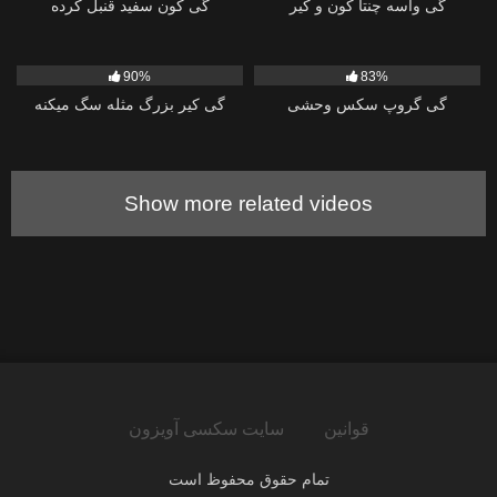
گی واسه چنتا کون و کیر
گی کون سفید قنبل کرده
5K
02:04:46
6K
01:46:02
90%
83%
گی گروپ سکس وحشی
گی کیر بزرگ مثله سگ میکنه
Show more related videos
قوانین
سایت سکسی آویزون
تمام حقوق محفوظ است