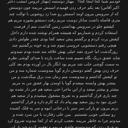
خودمم شما کجا اینجا کجا؟ . مهناز دوستمه (مهناز عروس امشب دختر
اکبر آقاس) بعد یکم حرف زدن فهمیدم اسمش مریمه چون دوستش
که از سرویس بیرون اومد اسمش رو صدا زد روشویی با توالت چند
متری فاصله داشت ساناز دوست مریم رفت دستشو بشوره مریم هم
کیفشو جلو در سرویس بهداشتی زمین گذاشت منم از فرصت
استفاده کردم و شمارمو که همیشه همرام نوشته شده دارم داخل
کیفش پرت کردم و برگشتم پیش سعید کجا بودی چقدر طولش دادی
هیچی رفتم دستشویی عروسی تموم شد و به خونه برگشتیم چند
روزگذشت اما خبری نشد خیلی بهش علاقه مند شده بودم نمیدونم
شاید عشق دریک نگاه نصیبم شده ساعت یازده با صدای گوشی نظرم
به سمت گوشی جلب شد مریم بود انگار بال در آورده بودم بعد کلی
حرف زدن بهش گفتم دوسش دارم گویا میدونست شماره منه و من
تو کیفش گذاشتم و میدونست منم زمان مث برق میگذشت و من
بیشتر بهش وابسته میشدم گویا با اومدن بهار عشق من به مریم
بیشتر و بیشتر میشد و از این ماجرا حتی سعید هم خبر دار نشده بود
چند باری قرار گذاشتیم و به تفریح مشغول میشیدم و از سعید هم
خبری نبود یه روز سعید بهم پیام داد که کارم داره و قرار گذاشتیم
بریم بیرون تو پارکی سر سبز با درختانی انبوه و سر به فلک کشیده
رو نیمکتی چوبی نشستیم . ببین علی رفتارت با من سرد شده و
میدونم چرا به خاطر مریمه .تعجب کردم که از کجا میدونه شروع کرد
به حرف زدن که میدونسته عاشق مریمم و تعقیبم کرده چند بار این