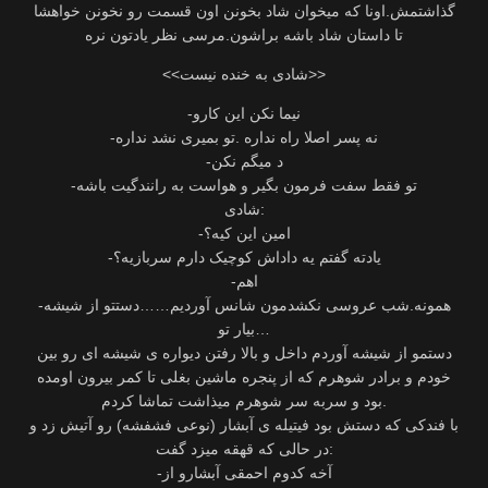
گذاشتمش.اونا که میخوان شاد بخونن اون قسمت رو نخونن خواهشا
تا داستان شاد باشه براشون.مرسی نظر یادتون نره
<<شادی به خنده نیست>>
-نیما نکن این کارو
-نه پسر اصلا راه نداره .تو بمیری نشد نداره
-د میگم نکن
-تو فقط سفت فرمون بگیر و هواست به رانندگیت باشه
شادی:
-امین این کیه؟
-یادته گفتم یه داداش کوچیک دارم سربازیه؟
-اهم
-همونه.شب عروسی نکشدمون شانس آوردیم……دستتو از شیشه
بیار تو…
دستمو از شیشه آوردم داخل و بالا رفتن دیواره ی شیشه ای رو بین
خودم و برادر شوهرم که از پنجره ماشین بغلی تا کمر بیرون اومده
بود و سربه سر شوهرم میذاشت تماشا کردم.
با فندکی که دستش بود فیتیله ی آبشار (نوعی فشفشه) رو آتیش زد و
در حالی که قهقه میزد گفت:
-آخه کدوم احمقی آبشارو از