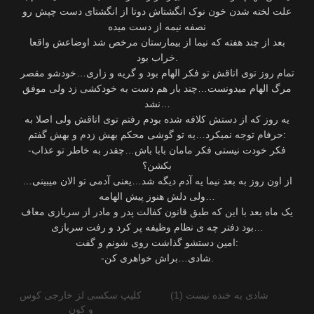
علت لخته شدن خون نوک انگشتاش دوتا از انگشتای دست چپش رو
نصفه نیمه از دست میده
بعد از چند هفته که نیما از بیمارستان مرخص شد اوضاعش واقعا
خراب بود.
تمام روز توی اتاقش تو فکر الهام بود و گریه و زاری…خودشو مقصر
مرگ الهام میدونست…چند بار هم دست به خودکشی زد ولی موفق
نشد…
یه روز که از دستش کلافه شده بودم رفتم توی اتاقش ولی اصلا به
حرفام توجه نمیکرد…یه تو گوشی محکم بهش زدم و بهش گفتم:
-فکر خودت نیستی فکر مامان بابا باش…چقدر به خاطر تو عذاب
بکشن؟
از اون روز به بعد نیما یه آدم دیگه شد…یعنی آدمی تو الان میبینی…
ولی دلش هنوز پیش الهامه…
یک ماه بعد با این که طبق قانون کفالت پدر و مادر از سربازی معاف
بود دفتر چه ی نظام وظیفه پر کرد و رفت سربازی…
امین دستشو گذاشت روی شونم و گفت:
-شادی…براش خواهری کن.
شادی به خنده نیست (1)
کلیپ سکسی لز خارجی کوس
و کون