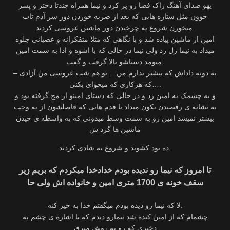
یهو صدای آهنگ راک فضا رو پر کرد و نیما همراه چندتا دختر و پسر
جوون مثل ستاره هایی که بعد از ضربه خوردن دور سر آدم تاب
میخورن شروع به چرخیدن دور ماشین عروسی کردند.
امین از ماشین پیاده شد و با نگاهی که مثلا متفکرانه و عصبانی جلوه
میداد به نیما زل زد ولی نیما در حالی که با اشوه و ادا به سمت امین
میومد دستاشو بالا گرفت و گفت:
– یه دونه داداش که بیشتر ندارم من….تو هم شب عروسی من آزادی
که هرکاری که میخوای بکنی….
و یه چشمک به امین زد و در حالی که دستای امینو از مچ گرفته بود و
به نشانه ی رقصیدن تکون میداد با قدم هایی که فاصلشون از یه وجب
بیشتر نمیشد امین رو به سمت وسط میدونی که به واسطه ی چیدن
ماشین ها گرد ش
ده بود کشوند و شروع به شادی کردند.
تا امروز که نیما رو ندیده بودم خدادخدا میکردم که بریم زیر
سقف خونه ی 1700 متری امین و خانواده اش ولی حا
لا که نیما رو دیده بودم میگفتم خدا به خیر کنه.
چشمام که از امین کنده شد نیمارو دیدم که با اشاره ی چشم به
دختری که رو به روش میرق