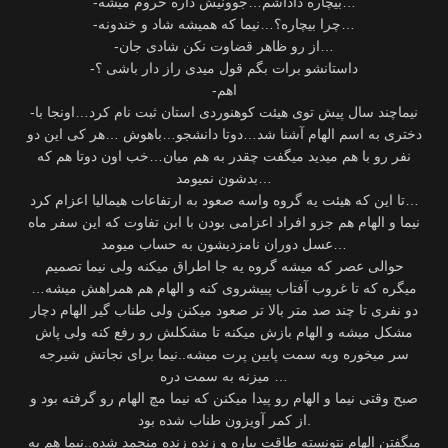
-بیچاره داداشم…جوونیش داره حروم میشه…
-چرا بیچاره؟…نیما که همیشه شاد و خندونه…
-از رو ظاهر قضاوت نکن شادی جان…
-داستانشو برات بگم قول میدی راز دار باشی ؟
-اهم
-نیماچند سال پیش توی هیئت کوهنوردی استان ثبت نام کرد…اونجا با
دختری به اسم الهام آشنا شد…دوتا دانشجو…باهوش …هر کی این دو
نفر رو با هم میدید میگفت چقدر به هم میان…خب اون دوتا هم که
بدشون نمیومد…
تا این که هیئت یه گروه واسه صعود به ارتفاعات هیمالیا اعزام کرد…
نیما و الهام هم جزو افراد اعزامی بودن با ابن تفاوت که این سفر ماه
عسل دوران نامزدیشون به حساب میومد…
حوالی عصر که میشه گروه یه جا اطراق میکنه ولی نیما تصمیم
میگره که تا غروب آفتاب پییشروی کنه و الهام هم همراهش میشه…
دو نفری تا چند صد متر بالا تر صعود میکنن ولی طناب گیر الهام دچار
مشکل میشه و الهام بازش میکنه تا مشکلش رو رفع کنه ولی پاش
سر میخوره وبه سمت پایین پرت میشه..نیما برای نجاتش شیرجه
میزنه به سمت دره …
صبح وقتی نیما و الهام رو پیدا میکنن که نیما مچ الهام رو گرفته بود و
از کمر آویزون طناب شده بود.
میگفتن الهام نتونسته طاقت بیاره و زنده زنده منجمد شده..نیما هم به