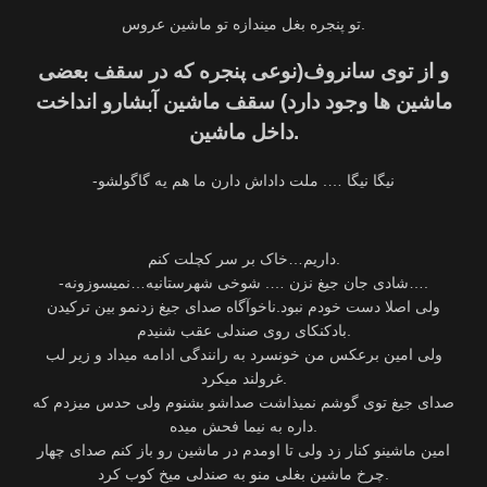
تو پنجره بغل میندازه تو ماشین عروس.
و از توی سانروف(نوعی پنجره که در سقف بعضی
ماشین ها وجود دارد) سقف ماشین آبشارو انداخت
داخل ماشین.
-نیگا نیگا …. ملت داداش دارن ما هم یه گاگولشو
داریم…خاک بر سر کچلت کنم.
-شادی جان جیغ نزن …. شوخی شهرستانیه…نمیسوزونه….
ولی اصلا دست خودم نبود.ناخوآگاه صدای جیغ زدنمو بین ترکیدن
بادکنکای روی صندلی عقب شنیدم.
ولی امین برعکس من خونسرد به رانندگی ادامه میداد و زیر لب
غرولند میکرد.
صدای جیغ توی گوشم نمیذاشت صداشو بشنوم ولی حدس میزدم که
داره به نیما فحش میده.
امین ماشینو کنار زد ولی تا اومدم در ماشین رو باز کنم صدای چهار
چرخ ماشین بغلی منو به صندلی میخ کوب کرد.