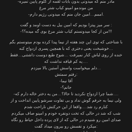
-مادر منم که میدونی بدون بابات لقمه از گلوم پایین نمیره
من موندمو امینو کباب شتر مرغ
-اممم…امین جان منم که میدونی رژیم دارم.
سر میز پیتزا بودیم که امین بیل به دست اومد و گفت :
-من از کجا میدونستم کباب شتر مرغ بوی گه میده؟؟!!!
با شناختی که توی این چند هفته از نیما پیدا کرده بودم میتونستم بگم
خوشبخت یعنی دختری که با همچین پسری ازدواج کنه…
خنده از روی لباش کنار نمیرفت …شوخ طبع دوست داشتنی…فقط
یه کم قیافه نداشت که….
دلم میخواست واسش آستین بالا میزدم…
رفتم سمتش:
-آقا نیما
-جانم؟
-شما چرا ازدواج نکردید تا حالا؟…من یه دختر خاله دارم که….
ولی نیما به حرفم گوش نداد و بی تفاوت سرشو پایین انداخت و از
کنارم رد شد….واقعا از این حرکتش ناراحت شدم
شب که شد در حالی که تخت دونفره خودم و امینو صاف میکردم
صدای امین رو شنیدم در حالی که از لای پرده داخل حیاط رو نگاه
میکرد و نفسش رو بیرون میداد گفت: