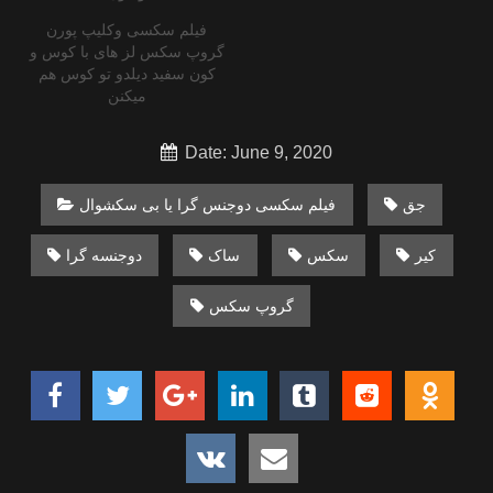
فیلم سکسی وکلیپ پورن
گروپ سکس لز های با کوس و
کون سفید دیلدو تو کوس هم
میکنن
Date: June 9, 2020
جق
فیلم سکسی دوجنس گرا یا بی سکشوال
کیر
سکس
ساک
دوجنسه گرا
گروپ سکس