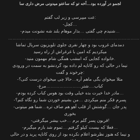
لجمو در آورده بود…آخه تو که ساعتو میدونی مرض داری سا
عت میپرسی و زیر لب گفتم:
-کچل…
-شنیدم چی گفتی …بذار موهام بلند شه نشونت میدم…
………………………………………………………………………………
دمدمای غروب بود و چهار نفری جلوی تلویزیون سریال تماشا
میکردیم که امین با غرغراش از راه رسید
-خانواده کجایی که امشب همگی شام مهمون منید.
نیما در حالی که رو کاناپه لم داده بود گردنشو به سمت در ورودی
چرخوند و گفت:
-مثلا میخوای بگی ماهم آره…حالا چی میخوای درست کنی؟
-کباب….شتر……………………مرغ
-مادر خدا خیرت بده خیلی وقت بود هوس کباب کرده بودم…
-پسرم فکر منم میکردی …من بشینم خوردن شما رو نگاه کنم؟
-پدر جان …گوشتش از قلب آهو هم صاف تره…شما هم میتونی
بخوری
-قربون پسر گلم برم …خب بیشر میگرفتی!
-فعلا که بیست کیلو گرفتم….تموم شد بازم میگیرم…
و نیما که هنوز نظرشو اعلام نکرده بود از روی کاناپه پرید و در حالی