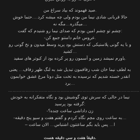
صید فهموند که بیاد سراغ من.
حالا قربانی شادی نیما من بودم ولی چه میشه کرد….حتما خوش
میگذره…مگه نه…
چشم تو چشم امین بودم که صدای نیما رو شنیدم که گفت:
-عروس خانم دامنتو جمع کن.
و با یه گونی پلاستیکی که دستش بود پرید وسط میدون و نخ گونی رو
کشید…
باورم نمیشد زمین و آسمون رو پر کرده بود از کبوتر های سفید.
به لطف نیما خان شب زفافمون تبدیل شد به لنگ ظهر زفاف… یعنی
انقدر خسته شدیم که نرسیده به تخت مثل دوتا مرغ عشق خوابمون
برد…
………………………………………………………………………………
نیما در حالی که سرش توی گوشیش بود و نگاه متفکرانه به خودش
گرفته بود پرسید:
-زن داداشی ساعت چنده؟
-به ساعت روی مچم نگاه کردم و گفتم هفت و سیو پنج دقیقه…
– ا… پس باید بگم ساعتتون اشتباس… الان ساعت
دقیقا هفت و سی دقیقه هست.