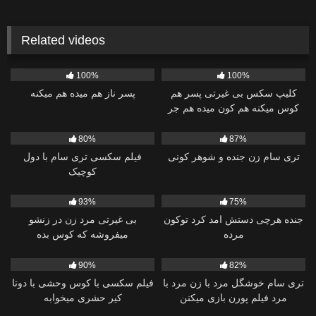
Related videos
1K
44:53
3K
18:50
100%
100%
کلیپ سکس بی غیرتی پسر هم
پسر ناز هم میده هم میکنه
کوس میکنه هم کون میده هم جر
میخوره
7K
08:03
96K
24:46
80%
87%
تری سام زن جنده و شوهر کونی
فیلم سکسی تری سام با دول
کوچیک
6K
23:16
1K
01:02:21
93%
75%
جنده هرچی دستش امد کرد توکون
بی غیرتی مرد زن در زنشو
مرده
میفروشه که کوس بده
8K
35:15
4K
24:18
90%
82%
تری سام خوشگل مرد با زن مرد با
فیلم سکسی با کوس وحشی با دوتا
مرد فیلم پورن بازی میکنن
کیر حشری میخوابه
3K
30:06
1K
23:34