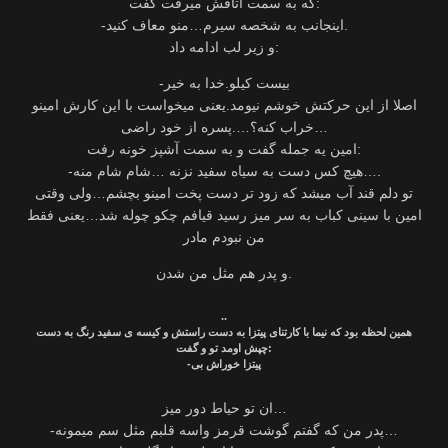
که به سمت اتاقش میرفت گفت:
-اینجانب به شخصه سیرم…منو معاف کنید.
و زیر لب ادامه داد:
-بیست کیلو.خدا به خیر
اصلا از این حرکتش خوشم نیومد.یعنی میخواست با این کارش امینو
خراب کنه؟….پسره از خود راضی…
امین یه جمله گفت و به سمت آشپز خونه رفت:
-هیچ کس دست به سیاه سفید نزنه …شام شام منه….
تو دلم قند آب میشد که زود تر دست پخت امینو بچشم…ولی وقتی
امین با سینی کباب به سر میز رسید قیافم چکو چوله شد…یعنی فقط
من نبودم مادر
و پدر هم مثل من شدن.
..
همین لحظه بود که نیما با کارتنای پیتزا به دست راستش و کیسه ی سفید رنگ به دست
چپش اومد تو و گفت:
-پیتزا خوراش بی
ان تو حیاط دور میز…
-پدر من که گفتم گوشت قرمز واسه قلبم مثل سم میمونه…