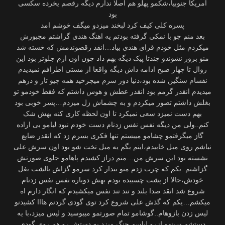
امریکا جنوبیا،شکمو پهلو هم اصلا ندارم دیگه رقصم یخرده سکسی
بود
پسره کلی کیف کرد لبخند میزدو میگف خوشم امد
بعد منم جو با نمکی گرفته بودتم یه اهنگ هندی گزاشتم مجبورش
میکردم مثل خودم قرای هندی بیاد…انقد رقصوندمش که خسته شد
منو بزور نشوندو چندتا پیک دیگه بهم داد چون اون ازم جلوتر بود این
روال تا چهار صبح ادامه داش دیگه واقعا از مستی اطرافم نمیدیدم
نفسام سنگین شده بود،دنیا دور سرم میچرخید همه چیو تار و درهم
میدیدم انقدر گرمم بود انقدر عطش و هوس داشتم که فقط خودمو تو
بغلش داشتم تصور میکردم و به چشماش زل میزدم…پسر خوبی بود
بهم دست نمیزد سعی نمیکرد تا اون لحظه کاری کنه بهش شک
کنم..ولی من دیگه نفس نفس زدنام دست خودم نبود لبامو بی اراده
گاز میگرفتمو چشامو میبستم تنها فکری بسرم زد که انقدر ضایع
نباشم روی مبل خابیدم،اینم بگم یه مبل تخت شو بود اون سرش علی
نشسته بود این سرش من…منم دراز کشیدم پاهامو جلوی صورتش
گزاشتم..یکم که چرت زدم منو بیدار کرد سرمو گزاش بالشت بغل
خودش،حالا از پشت چسبيده بودم بهش دوباره نفس نفس زدنام
شروع شد انقد صدا بلند و تند تند نفس میکشیدم که انگار دارم اه
میکشم…یکم که گذش علی شروع کرد توی گودی گردنم هااا کشیدنو
لیس زدن بازوهام..گوشامو تمام صورتمو میبوسید و لیس میزد،با یه
دستشم سینمو ازرو لباسم چنگ میزد یه دستش رو هم روی گودی