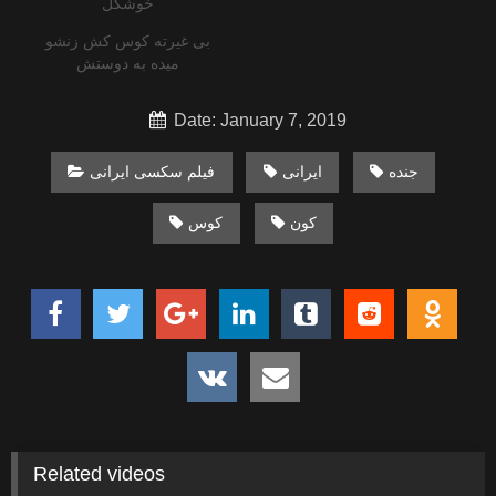
خوشگل
بی غیرته کوس کش زنشو
میده به دوستش
Date: January 7, 2019
جنده
ایرانی
فیلم سکسی ایرانی
کون
کوس
Related videos