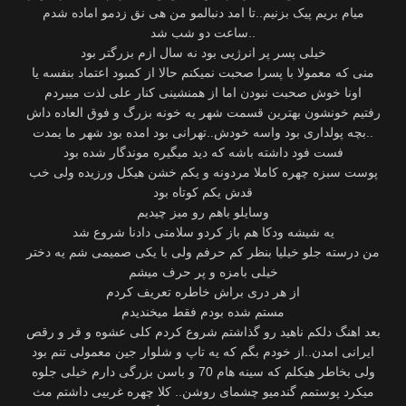
میام بریم پیک بزنیم..تا امد دنبالمو من هی نق زدمو اماده شدم
ساعت دو شب شد..
خیلی پسر پر انرژیی بود نه سال ازم بزرگتر بود
منی که معمولا با پسرا صحبت نمیکنم حالا از کمبود اعتماد بنفسه یا
اونا خوش صحبت نبودن اما از همنشینی کنار علی لذت میبردم
رفتیم خونشون بهترین قسمت شهر یه خونه بزرگ و فوق العاده داش
..بچه پولداری بود واسه خودش..تهرانی بود امده بود شهر ما یمدت
فست فود داشته باشه که دید میگیره موندگار شده بود
پوست سبزه چهره کاملا مردونه و یکم خشن هیکل ورزیده ولی خب
قدش یکم کوتاه بود
وسایلو باهم رو میز چیدیم
یه شیشه ودکا هم باز کردو سلامتی دادنا شروع شد
من درسته جلو خیلیا بنظر کم حرفم ولی با یکی صمیمی شم یه دختر
خیلی بامزه و پر حرف میشم
از هر دری براش خاطره تعريف کردم
مستم شده بودم فقط میخندیدم
بعد اهنگ دلکم ناهید رو گذاشتم شروع کردم کلی عشوه و قر و رقص
ایرانی امدن..از خودم بگم که یه تاپ و شلوار جین معمولی تنم بود
ولی بخاطر هیکلم که سینه هام 70 و باسن بزرگی دارم خیلی جلوه
میکرد پوستمم گندمیو چشمای روشن.. کلا چهره غربیی داشتم مث