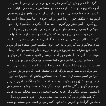
گرف تا ته یهو کرد تو کسم منم یه جیغ از سرِ درد زدمو داد میزدم
آههه کلفتهههه دوسش دارممممم دوسششش دارممممم…لبام غنچه
کرده بودم و با چشمای خمار و پر از اشک به چشماش زل زده بودم
اونم مدام میگف جون ارضا شو رو کیر خودم ارضا شو میخام ابت بیاد
رو کیرم…ابتو بپاش رو کیرم…منم اه اه میکردم میگفتم داری منو
میکنی عوضی اومممم منو بکن تو بکن منی اونم همینجور سرعتش
تند تر میشد و من جیغ میزدم که بکن اره دوسش دارم بعد گلوله
گلوله اشکام میریختن دو جفت پام گزاش یه طرف شونشو باز تلمبه
میزد،محکم و تند کیرشو تا ته حتی توی شکمم حس میکردمو از درد و
لذت جیغ میزدم بعد شروع کردم به لرزیدن بار چندمم بود که ارضا
میشدم …امونم نداد همینجور ارضا میشدم تلمبه هاشو تند تر میکردو
اینو بيشتر دوس داشتم منم فقط سینه هامو چنگ میزدمو چشامو
فشار میدادم بهمو لبامو میگزیدم از حالت ارضا شدنم لذت میبرد…بعد
منو برگردوند منم کونم بزرگ گِردو قشنگ قنبل کردم براش شروع
کرد تو کسم تلمبه زدن صدای بدن سیکس پکش که میخورد به کون
ژله ای من اتاق رو پر کرده بود منم فقط بالشتو چنگ و دندون میزدم
،یهو برم گردوند گف بیا اینور توله سگ میخام فقط چشماتو ببینم منم
با مستی بیشتر نگاش کردم یه لبخند شیطونی زدمو محکم شونه هاشو
گرفتم هلش دادم که بخابه بعد امدم روش …دوتا دستم رو دوتا
دستاش گزاشتمو کیرش تا ته توی کسم بود و عقب جلو میشدمو سینه