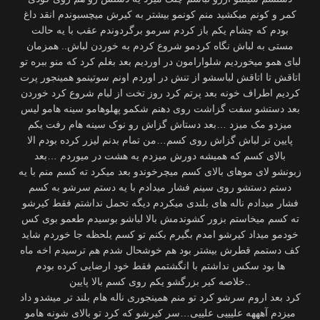
کمر و کونم میکشید منم کونمو بیشتر به کیرش میچسبوندم انقد داغ
بودم که چشام یکم باز کردم سرمو برگردوندم عقب با یه حالت
مستی به لباش نگاه کردمو شروع کردم به خوردن لباش.. همزمان
لبای همو میخوردیم شلوارامون در اوردیم بعد بغلم کرد که منو ببره تو
اتاقش تا اتاقش لباسشو از تنش در اوردم اونم سوتینمو همینجور پرت
کردیم اطراف خونه بعد پرتم کرد روز تخت از لبام شروع کرد خوردن
بعد دستشو سفت گزاشت روی دهنم شکمو پهلوهامو سینه هامو لیس
میزدو مک میزد …بعد دستاش گزاش رو نوک سینه هام رفت یکم
پایین تر لباش گزاش روی کسم…من تمام بدنم لیزر کرده بودم الا
بالای کسم که همیشه دورش میزدم یه هشت در میوردم …بعد
زبونشو لای موهای بالای کسم میچرخوندو بعد میکرد ته کسم منم با یه
دستم دستشو روی سینم فشار میدادم با یه دستم سرشو به کسم
فشار میدادم ناله های بلندی میکردم دیگه تحمل نداشتم فقط کیرشو
ته کسم میخاستم بزور کشوندمش بالا لباشو بوسیدم طعمو بوی کس
خودمو میداد کیرشو امدم بگیرم بکنم تو کسم یلحظه جا خوردم شاید
کف دستمم قطرش بيشتر بود هم خوشحال شدم هم ترسيدم اخه ماه
ها بود سکس نداشتم با انگشتمم فقط خود ارضایی کرده بودم
..خلاصه کیر بزرگشو یکم روی کسم بالا پایین
کرد بعد اروم سرشو کرد تو منم همینجوری ناله هام بلند تر میشدو داد
میزدم آهههه علیییی علییی…سر کیرشو که کرد تو بالای شونه هامو