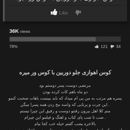
Like
36K
views
78%
121
34
کوس اهوازی جلو دوربین با کوس ور میره
مرتضی دوست پسر دوستم بود
دو ماه باهم کات کرده بودن
پسره هم مرتب به من پی ام میداد که باید ببینمت باهات صحبت کنمو
این چرت و پرتایی که واسه مخ زدن همه پسرا میگن..
منم کلا اهل بیرون رفتنو دوست و رفیق این چیزا نیستم
صب تا شب پای کتاب و اهنگ و فیلمو این چیزام..
بالاخره یشب گفتم خیله خب کجا بیام
ادرس یکی از فست فودای مشهور شهرو دادو منم ساعتای ده و نیمی