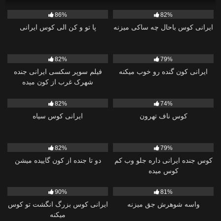
46K
01:09
35K
00:53
86%
82%
ایرانی کوس باحال چه ساکی میزنه
پا تو و کن الی کوس ایرانی
154K
01:55
33K
00:30
82%
79%
ایرانی کون گنده رو خوب میکنه
فیلم سوپر سکسی ایرانی جنده
شهرک غرب از کون میده
55K
00:59
25K
01:15
82%
74%
کوس ناف تهرون
ایرانی کوس سیاه
25K
00:50
27K
03:28
82%
79%
کوس جنده ایرانی داره جلو وب کم
دو تا جنده از کون گاییده میشن
کوس میده
19K
03:36
71K
01:10
90%
81%
واسه شوهرش جق میزنه
ایرانی کوس بزرگ انگشت تو کوس
میکنه