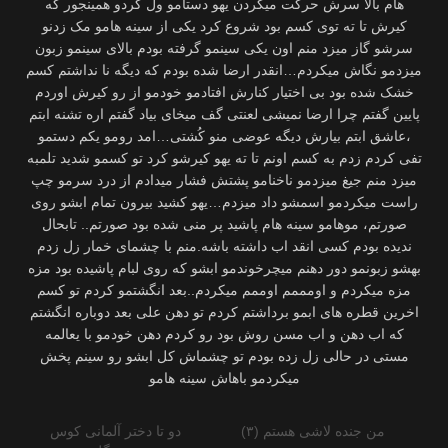
هام بالا سرش حرکت میکردن یهو دستامو ول کردو همینجور که
کیرش تا ته توی کسم بود شروع کرد یکی از سینه هامو مک زدنو
سرشو گاز میزد منم اون یکی سینمو گرفته بودم بالای سینمو زبون
میزدمو نگاش میکردم…انقدر ارضا شده بودم که دیگه نا نداشتم کسم
خشک شده بود بی اختیار کنارش افتادمو خودمو از رو کیرش اوردم
پایین گفتم چرا ارضا نمیشی لعنتی گف میخای بیاد گفتم اره تشنه ابتم
،عاشق ابتم بیارش دیگه عوضی منو کُشتی…امد رومو یکم دستمو
تفی کردم زدم به کسم اونم تا ته یهو کیرشو کرد تو کسمو شدید تلمبه
میزد منم جیغ میزدمو ناخنامو پشتش فشار میدادم از درد سرمو چپ
راست میکردمو اسمشو داد میزدم…یهو کشید بیرون تمام ابشو روی
صورتم، موهامو سینه هام پاشید پر منی شده بود صورتم.. تابحال
ندیده بودم کسی انقد اب داشته باشه.منم با چشمای خمار زل زدم
بهشو زبونمو دور دهنم میچرخوندمو ابشو که روی لبام پاشیده بود مزه
مزه میکردم و اومممم اوممم میکردم..بعد انگشتمو کردم تو کسم
اخرین قطره های ابمو برداشتم کردم تو دهن علی بعد دوباره انگشتم
که اب دهن و اب مسن روش بود رو کردم دهن خودمو با یعالمه
مستی در حالی زل زده بودم تو چشماش کل ابشو رو سینم پخش
میکردمو باهاش سینه هامو
من جنده لاشی هستم (۳)
دو تا دختر آلمانی کوس