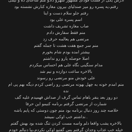
رفتم،یه پسره رو میز صندلیای بیرون مغازه کنارش نشسته بود
رفتم جلو سلام دست و اینا
اسم پسره علی بود
صاب مغازه تشریف داشت
منم فقط سفارش دادم
مرتضی هم یعالمه حرف زد
منم سر جمع هفت هشت تا جمله گفتم
بيشتر امده بودم شام بخورم
اصلا حوصله یارو رو نداشتم
مدام سنگینی نگاه علی هم احساس میکردم
بالاخره ساعت دوازده و نیم شد
علی خودش منو مرتضی رو رسوند
منم امدم خونه به چهل بهونه مرتضی رو راضی کردم دیگه بهم پی ام
نده
دو روز بعد ینفر باهام تماس گرف از صداش فهمیدم علیه گف
شمارت از مرتضى گرفتم برنامه کنیمو این حرفا
خلاصه چند روز دنبال برنامه بود منم چون دوستی که پایم باشه
نداشتم خب اوکی نمیشد..
بالاخره یشب واقعا دلم واسه مست کردن تنگ شده بود بهش گفتم
خیله خب عذاب وجدان گرفتم بس گفتیو اوکی نکردم،بیا دنبالم خودم