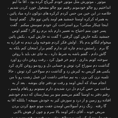
موتور ، موتورش مثل موتور خودم گیرپاچ کرده بود ، آقا ما اینو
انداختیم رو چالو خودمونم رفتیم توو چالو مشغول خورد کردن شدیم ،
خلاصه در این حین من حس کردم کرکره های دوکون داره میاد پائین ،
به همراه کرکره اوستا جمشید هم اومد پائین توو چال . گفتم اوستا
اینجا چیکار میکنی؟ برو استراحت کن خودم تمومش میکنم . گفت
پسر جون منم احتیاج به تعمیر دارم باید برم رو کار ! گفتم اوس
جمشید نکنه خارش کون گرفتی ؟ گفت نه خارش کیره ، بکش پائین
میخوام لنگاتو بدم بالا . اولش فکر کردم شوخیه ولی دیدم نه قراره به
گا برم . راستش دیدم چاره ای ندارم گفتم بزار امتحان کنم بلکه به
گاش دادم ، گفتم باشه یه شرط داره ، به جای تف باید با روغن
سوخته کونم بذاری ، اونم خر قبول کرد ، رفت روغن دان رو اورد
گذاشت دم سوراخ کرد توش و حسابی دل و رودمو روغن کاری کرد
یکمی هم گریس به کیرش زد و گذاشت دم سولاخی کرد توش ، حالا
تلمبه نزن کی بزن ، یه نیم ساعتی داشت این عمل زشت رو با من
انجام میداد که آبش اومد و رفت تو دفتر چای بنوشه . بعد از یه
ساعت من حس کردم دل درد شدیدی دارم نمیتونم رو پاهام وایسم ،
رفتم دفتر به اوستا گفتم مریضم منو ببر بیمارستان که دیدم خودشم
افتاده رو زمین و از درد و سوزش کیر به خودش میپیچه ! بلللله آقا به
گا رفته . زنگ زدم آمبولانس اومدن جفت مونو جمع کردن بردن
مریض خونه ، آقای دکتر اومد بالا سرم و چون از هوش بالایی
برخوردار بود از کیر اون و سولاخ روغنی من فهمید رفته بودیم در در .