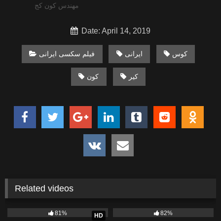
مهندس کون کج
Date: April 14, 2019
کوس
ایرانی
فیلم سکسی ایرانی
کیر
کون
Related videos
93K
04:32
39K
01:14
81%
82%
HD