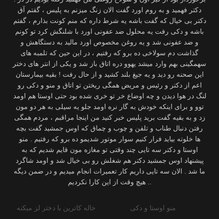
دکتر فهمید و به روم اورد گفت الان زنگ میزنم به پلیس ، گفتم آق
دکتر بی خیال که گفت باشه یه شرط داره که منم کونت بذارم ، گفتم
باشه و دکی رفت یه محلول ضد عفونی اورد با شلنگش کرد تو کونم
و ضد عفونی شد و یه روغن مخصوص اورد مالید به دستگاهش و
گذاشت دم سولاخی ده برو که رفتیم ، در این حین که تلمبه های
سهمگینی بهم وارد میشد یهوو دره اتاق باز شد و یکی از انتر های دختر
این صحنه رو دید و یه جیغ بلند کشید و از حال رفت ! بقیه بیمارستان
اعم از دکتر و رئیس و مریض همگی ریختن تو اتاق و منو و دکی رو
لنگ در هوا دیدن و چه اوضاع خر تو خری شده بود حتی اوستا هم اومد
توو و برای اینکه خودش به گار نره اومد جلو یه سیلی به هر دو مون
زد و به بقیه گفت برید پلیس خبر کنید من اینجا مراقبم ، مردم همگی
رفتن دنبال طناب و تلفن و چوب و چماق که اوس جمشید گفت بچه
ها خلوته بیاید فرار کنیم سوار موتور شدیمو ده برو که رفتیم . منو
اوستا و دکتر سه تایی چند وقتی تو مغازه مون قایم شدیم که به
پیشنهاد اوس جمشید دکتر هم شغلش رو بی خیال شد و اومد شاگرد
ما شد . الان سه تایی داریم کار تعمیرات انجام میدیم و در ضمن دیگه
هیچ وقت از این کارا نکردیم ..
منو اوستا و دکی
خاله کاترین با دختر لز میکنه