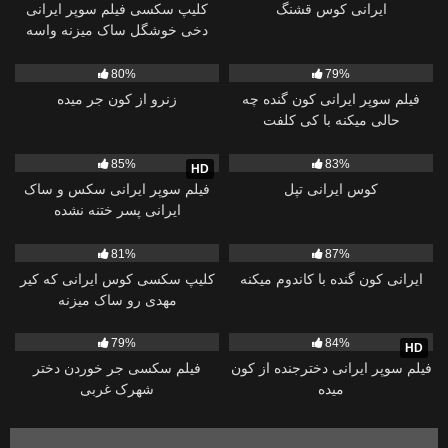
ایرانی کوس قشنگ
کلیپ سکسی فیلم سوپر ایرانی
دخی خوشگل ساک میزنه واسه
حمید
34K
00:54
120K
06:02
80%
79%
فیلم سوپر ایرانی کون گنده چه
زنرو از کون جر میده
حالی میکنه با کی کلفت
117K
02:30
93K
10:21
85%
83%
HD
کوس ایرانی تپل
فیلم سوپر ایرانی سکس و ساک
ایرانی پسر ختنه نشده
48K
00:20
11K
00:35
81%
87%
ایرانی کون گنده با کاندوم میکنه
کلیپ سکسی کوس ایرانی که کیر
مهدی رو ساک میزنه
78K
01:20
100K
00:55
79%
84%
HD
فیلم سوپر ایرانی دخترجنده از کون
فیلم سکسی جر خوردن دختر
میده
شهرک غربی