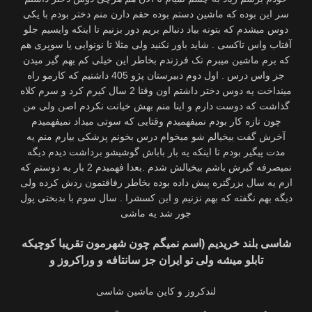
سر این بوده که ماشین دستم بوده حقم دارن منم دختر بودم با یکی
دوس میشدم که بتونه بیاد دنبالم بریم دور بزنیم تا اینکه وایسیم جلو
آفتاب واس تاکسی . شاید باور نکنید ولی مثلا تا نونوایی یا سوپری هم
که برم ماشین میبرم تک فرزندم بخاطر این خیلی کم بهم گیر میدن
جز واس درس . اول دوم دبیرستان پژو 405 داشتیم که کارمو راه
مینداخت یه دوس دختر داشتم اون وقتا 2 سال کیرم کرد و سرم کلاه
گذاشت که دوست دارم و اینا منم بهش خیانت نکردم اصن ولی من
چون تازه کار بودم نمیفهمیدم وقتایی که سوتی میداد نمیفهمیدم
آخرش گفت بیخیالم شو میخوام درس بخونم پزشکی بیارم منم یه
مدت پیگیر بودم تا اینکه یه بار باباش گوشیشو برداشت دیدم دیگه
نمیصرفه گیرش باشم بیخیالش شدم .بعدا فهمیدم 2 بار به دوستم که
ازم یه سال بزرگتره پیش داده بوده بخاطر رفاقتمون ردش کرده ولی
دیگه بهم نگفته که بهم نزنیم و این کسشرا . سال سوم با بدبختی پول
جور شد یه ماشی
شاسی بلند خریدیم (اسم نمیگم چون شهرمون تقریبا کوچیکه
تابلو میشه ولی تو ایران جز سانتافه و وراکروز و
لندکروز و کاین ماشین شاسی