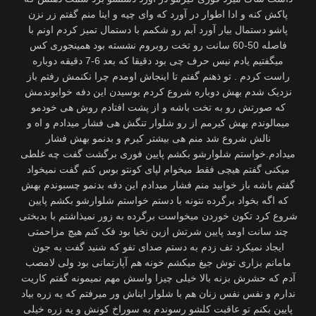
پاکش کنه و ادا اطوار در آورد که وای چیه و اینا منم گفتم زر نزن
پاشو دستمال بیار آورد آبم رو شکمم با دستمال تمیز کردم اونم با
فاصله 50-60 سانت رو تخت روبروم نشسته بود همینجوری کس
میگفتیم یادم نیس حرف چی بود دقیقا که بعد 6-7 دقیقه دوباره
راست کردم . تو ذهنم گفتم تا اینجاش اومدم چرا نکنمش رفتم باز
نزدیک شدم بهش دوباره شروع کردم بوسیدن این دفه خوابوندمش
که صورتش رو به تخت باشه و از پشت افتادم روش هی خودمو
میمالوندم بهش کیرمم از رو شلوار تنگش هی فشار میدادم و اه و
نالش شروع شد منم هی بیشتر کیرم و بدنمو بهش فشار
میدادم.خواستم شلوارشو بکشم پایین فوری برگشت گفت چه غلطی
میکنی گفتم هیچی فقط میخوام لپای کونتو بوس کنم گفت نمیخواد
گفتم باشه باز خوابید منم فشار میدادم این دفه بدنمو چسبوندم بهش
که اگه بخواد برگرده نتونه با دستم خواستم شلوارشو بکشم پایین
شروع کرد تکون خوردن میخواست برگرده به زور نمیذاشتم با بدبختی
چند سانت اومد پایین شرتش ازین نخیا بود فک کنم هیچ مزاحمتی
ایجاد نمیکرد تف زدم به دستم صدای تفو که شنید گفت به جون
مامانم بزاری توش جیغ میکشم خونه هم آپارتمانی بود ولی لامصب
آدم که حشرش بزنه بالا خیلی چیزا واسش مهم نمیمونه گفتم کاریت
ندارم و نفس نفس زنان هم با شلوار ایناش ور میرفتم که یه زره بیاد
پایین بکنم تو عاقبت کلشو رسوندم به سوراخ کونش و یه زره خیلی