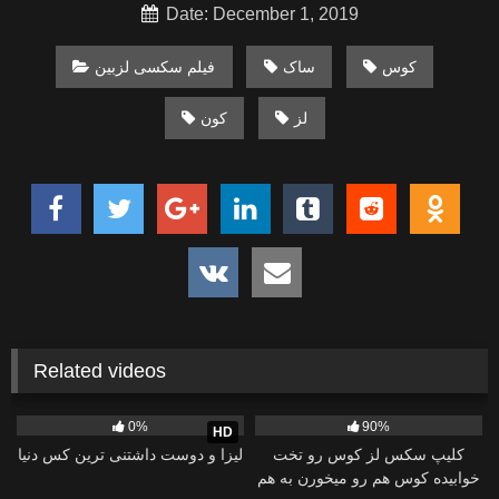
Date: December 1, 2019
کوس
ساک
فیلم سکسی لزبین
لز
کون
Related videos
24
23:42
6K
02:42
0%
90%
HD
کلیپ سکس لز کوس رو تخت
لیزا و دوست داشتنی ترین کس دنیا
خوابیده کوس هم رو میخورن به هم