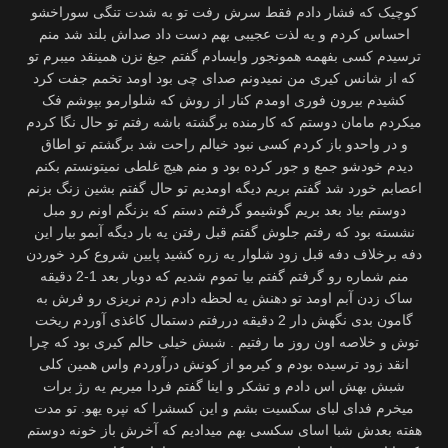
کوچیک که فشار دادم فقط سرش رفت تو به شدت تنگی سوراخشو
احساس کردم و یه لذت عجیبی بهم دست داد صداش بلند شد منم
ترسیدم کسی بفهمه همونجور وایسادم گفتم جیغ نزن همینقد میبرم تو
که از شانس کیری من نمیدونم صدای چی بود اومد تخمم جفت کرد
کشیدم بیرون فوری اومدم کنار از روش که شلوارمو بپوشم فک
میکردم مامان دوستم که کارمنده برگشته باشه رفتم تو حال نگا کردم
و در واحدو باز کردم کسی نبود خیالم راحت شد برگشتم تو اطاق
دیدم خودشو جمع و جور کرده بود و منم هیچ غلطی نمیتونستم بکنم
اعصابم خورد شد گفتم بریم دیگه اومدیم تو حال گفتم بشین زنگ بزنم
دوستم بیاد بعد بریم گوشیمو گرفتم دستم که بزنگم اونم رو مبل
نشسته بود که رفتم جلوش گفتم قبل رفتن یه بار دیگه آبمو بیار این
دفه برخلاف دفه قبل زود شلوار یه زره کشید پایین شروع کرد خوردن
منم شماره رو گرفتم گفتم بیا تموم شدیم که دوبار بعد 1-2 دقیقه
ساک زدن آبم اومد تو دهنش یه لحظه دادم زدم نریزی رو فرش به
گامون بدی نگهش دار 2 دقیقه دررفتم دستمال کاغذی آوردم ریخت
توش و خلاصه اون روز ما رفتیم . شبش خیلی حالم کیری بود که چرا
انقد زود ترسیده بودم و کیرمو از کونش درآوردم واس همین کلی
شبش بهش اس دادم و تشکر و اینا گفتم فردا میریم یه رژ برات
میخرم فدای لبای سکسیت بشم و این کسشرا که نپره یهو. تو مدت
هفته بعدش شبا اسای سکسی بهم میدادیم که آخرش باز خونه دوستم