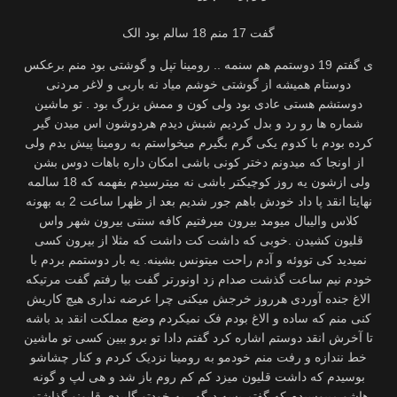
گفت 17 منم 18 سالم بود الک
ی گفتم 19 دوستمم هم سنمه .. رومینا تپل و گوشتی بود منم برعکس
دوستام همیشه از گوشتی خوشم میاد نه باربی و لاغر مردنی
دوستشم هستی عادی بود ولی کون و ممش بزرگ بود . تو ماشین
شماره ها رو رد و بدل کردیم شبش دیدم هردوشون اس میدن گیر
کرده بودم با کدوم یکی گرم بگیرم میخواستم به رومینا پیش بدم ولی
از اونجا که میدونم دختر کونی باشی امکان داره باهات دوس بشن
ولی ازشون یه روز کوچیکتر باشی نه میترسیدم بفهمه که 18 سالمه
نهایتا انقد پا داد خودش باهم جور شدیم بعد از ظهرا ساعت 2 به بهونه
کلاس والیبال میومد بیرون میرفتیم کافه سنتی بیرون شهر واس
قلیون کشیدن .خوبی که داشت کت داشت که مثلا از بیرون کسی
نمیدید کی تووئه و آدم راحت میتونس بشینه. یه بار دوستمم بردم با
خودم نیم ساعت گذشت صدام زد اونورتر گفت بیا رفتم گفت مرتیکه
الاغ جنده آوردی هرروز خرجش میکنی چرا عرضه نداری هیچ کاریش
کنی منم که ساده و الاغ بودم فک نمیکردم وضع مملکت انقد بد باشه
تا آخرش انقد دوستم اشاره کرد گفتم دادا تو برو ببین کسی تو ماشین
خط نندازه و رفت منم خودمو به رومینا نزدیک کردم و کنار چشاشو
بوسیدم که داشت قلیون میزد کم کم روم باز شد و هی لپ و گونه
هاشو میبوسیدم که گفتم بسه دیگه ریه خودتو گاییدی قلیونو گذاشتم