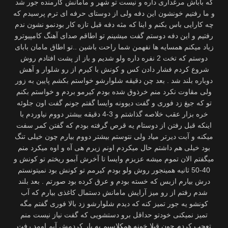
که باباش مرغداری داره و نیست تو شهر و مامانش کارمنده جور شد
و ما رفتیم خونشون این دفه ولی از دوستای حرفه ای ترم پرسیدم که
چه کارایی باس بکنم و اینا که مثه دفه قبل تازه کار بودنمو نشون ندم
رفتیم و این دفه دوستم گفت میشینم تو اطاقم صدای آهنگ کامپیوترو
زیاد میکنم همسایه ها نفهمن شما راحت باشین ..تو اطاق مامان بابای
دوستم که تخت 2 نفره داره ولو شدیم و باز از پشت افتادم روش
شروع کردم فشار دادن کس و کونش با کیرم از رو شلوار و آهش
دوباره بلند شد . بعد چن دقیقه شلوارشو خواستم بکشم پایین به زور
ولی مقاوت نکرد منم خرذوق شده بودم کیرمو بردم و خواستم بکنم
تو که جیغ زد فوری و گفت دیوونه وایسا گفتم جونم گفت اون جلوئه
خره بزار عقب خلاصه گذاشتم و 3-4 دقیقه بیشتر دووم نیاوردم با
اینکه قبل رفتن از دوستام یه قرص گرفته بودم که گفتن کمر سفت
میکنه و آبت دیرتر میاد ولی نتوستم بیشتر دووم بیارم چون خیلی تنگ
بود خیلی هم داشتم حال میکردم اونم زیرم هی آه و اوه میکرد منم
میگفتم الان تموم میشه عزیزم وایسا تا آخرش آبمو ریختم تو کونش و
40-50 ثانیه همینجور روش ولو بودم کیرمم تو کونش بود نمیتونستم
درش بیارم ازبس که خسته بودم و عرق کرده بود صورتم . بعد بلند
شدم رفتم از رو میز آرایش مامانش دستمال کاغذی بیارم که آب
کونشو یه جور تمیز کنه که دیدم شلوارشو زد بالا فوری گفتم مگه
تمیز نمیکنی خودتو حداقل برو دستشویی که گفت نیاز نیست منم
تعجب کردم چون قبلا خونه همکلاسیم یه بار کردمش آبم اومد رفت