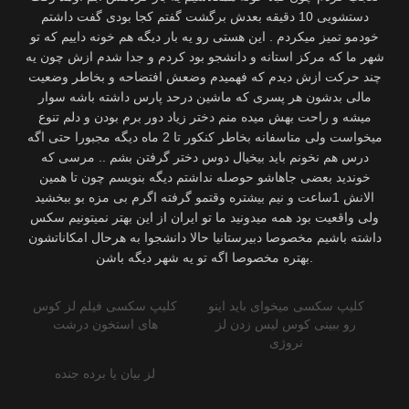
دستشویی 10 دقیقه بعدش برگشت گفتم کجا بودی گفت داشتم
خودمو تمیز میکردم . این هستی رو یه بار دیگه هم خونه داییم که تو
شهر ما که مرکز استانه و دانشجو بود کردم و جدا شدم ازش چون یه
چند حرکت ازش دیدم که فهمیدم وضعش افتضاحه و بخاطر وضعیت
مالی بدشون هر پسری که ماشین درحد پارس داشته باشه سوار
میشه و راحت بهش میده منم دختر زیاد دور برم بودن و دلم تنوع
میخواست ولی متاسفانه بخاطر کنکور تا 2 ماه دیگه مجبورا حتی اگه
درس هم نخونم باید بیخیال دوس دختر گرفتن بشم .. مرسی که
خوندید بعضی جاهاشو حوصله نداشتم دیگه بنویسم چون تا همین
الانش 1ساعت و نیم بیشتره وقتمو گرفته اگرم بی مزه بو ببخشید
ولی واقعیت بود همه میدونید ما تو ایران از این بهتر نمیتونیم سکس
داشته باشیم مخصوصا دبیرستانیا حالا دانشجوا به هرحال امکاناتشون
بهتره مخصوصا اگه تو یه شهر دیگه باشن.
کلیپ سکسی میخوای باید اینو
کلیپ سکسی فیلم لز کوس
رو ببینی کوس لیس زدن لز
های استخون درشت
نروژی
لز بیان یا برده جنده