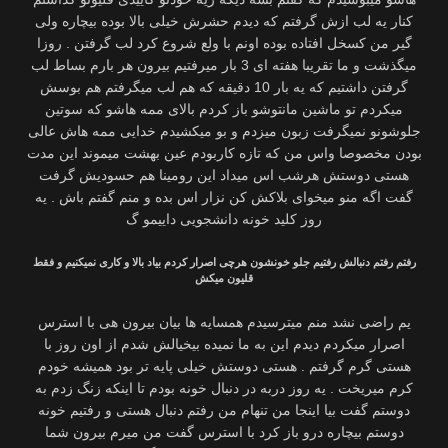
کنار یه لب ازش گرفتم که دیدم حشرش خیلی بالا بوده بیچاره ولی
گیر من کسخل افتاده بوده اونم با ولع شروع کرد لب گرفتن . روزا
میگذشت و ما تقریبا هفته ای 3 بار میرفتیم بیرون هر بارم بساط لب
گرفتن داشتیم که یه بار 10 دقیقه که هم لب میگرفتم هم بوسش
میکردم تو ماشین مانتوشو باز کردم بالای ممه هاشو که سوتین
جلوشونو نمیگرفت زبون میزدم و بو میکشیدم خدایی ممه هاش عالی
بودن مخصوصا واس من که تازه کاربودم عین بهشت میموند این مدت
هستی دوستش هرشب اس میداد این رومینا هم حسودیش گرفت
گفت اگه منو میخوای بلاکش کن نزار اس بده و منم گفتم باش . یه
روز کلید خونه دانشجویی داییمو گ
رفتم رفتم دنبالش رفتیم جلو خونشون هرچی اصرار کردم بیاد بالا و کاری نمیکنیم و فقط
قلیون میکش
یم راضی نشد منم میترسیدم همسایه ها بیان بیرون هی با استرس
اصرار میکردم دیدم این به ما نمیده بیخیالش شدم از اون روز با
هستی گرم گرفتم . هستی دوستش خیلی پایه تر بود همیشه خودم
کرم میریخت . یه روز دربه در دنبال خونه بودم تا اینکه زنگ زدم به
دوستم گفت بیا اینجا من تنهام من رفتم دنبال هستی و رفتیم خونه
دوستم بیچاره درو باز کرد با استرس گفت من میرم بیرون شما