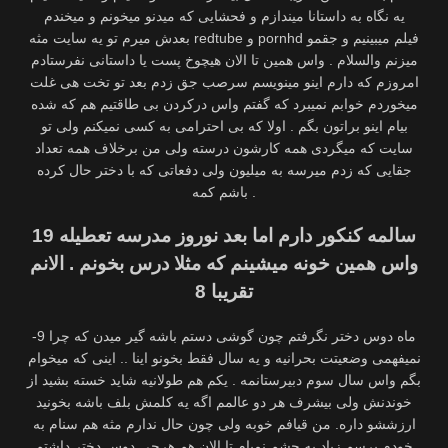
یه نگاه به داستانا میندازم و فحشایی که میدنو میخونم و میخندم
بعدش میرم تو یه سایت مثه redtube و pornhd فیلم میبینیم و جقمو
میزنم والسلام . واس همین تا الان هیچوخ پست یا داستانی نفرستادم
امروزم که دارم اینو مینویسم سرصب جق زدم بعد تو تخت هی غلت
میخوردم خوابم نمیبرد که گفتم واس درکردن بی طاقتیم هم که شده
بیام اینو براتون بگم . اولا که بی احترامی به کسی نمیکنم ولی تو
سایت که میگردی همه کارشون درسته ولی من برخلاف همه تعداد
جقایی که زدم میرسه به میلیون ولی دفعاتی که با دختر حال کرده
باشم کمه .
19 سالمه کنکور دارم اما بعد نوروز مدرسه تعطیله
واس همین خونه میشینم که مثلا درس بخونم . الانم
تقریبا 8
-9 ماه دوس دختر نگرفتم چون گوشی دستم باشه گیر میدن که چرا
نمیفهمی وضعیتت بحرانیه و یه سال فقط بخونو اینا .. اینی که میخوام
بگم واس سال سوم دبیرستانمه . یکم هم طولانیه شاید خسته بشید از
خوندنش ولی بیشرف هر دو عالمم اگه یه کلمش بلف باشه بخونید
ارزششو داره. من قیافم خوبه ولی چون حال ندارم مثه هم سنام به
خودم برسم زیاد به چشم نمیام تا الان هم هرچی دوس دختر داشتم