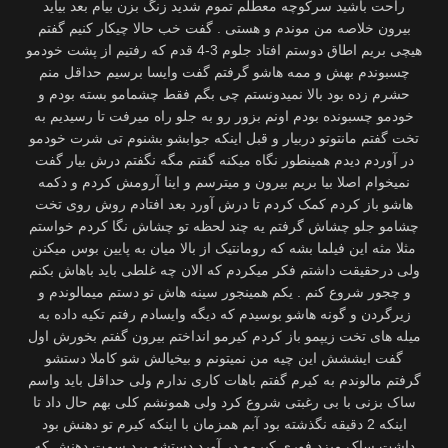
راحت باشید سرکوچه معطلم تموم شدید زنگ بزن بیام بعد بیاید
بیرون خلاصه من موندم و هستی . گفت خب حالا چیکار کنیم گفتم
هیچی بریم اطاق دوستم افتاد جلوم 3-4 قدم که رفتیم از پشت خودمو
چسبوندم بهش و ممه هاشو گرفتم گفت وایسا برسیم حداقل منم
حشرم زده بود بالا نمیدونستم چی بگم فقط چشمامو بسته بودم و
خودمو چسبونده بودم اونم بزور رو به جلو راه میرفت تا رسیدیم به
تخت گفتم مانتوتو دربیار و قبل اینکه جوابشو بشنوم تی شرت خودمو
در آوردم دیدم همینطور نگاه میکنه گفتم مگه نگفتم درش بیار گفت
نمیخوام اصلا بیا بریم بیرون و میترسم و اینا آرومش کردم و دکمه
هاشو باز کردم کمک کردم تا درش آورد بعد افتادم روش روی تخت
چشامو جلو چشاش گرفتم یه چند لحظه تو چشاش نگا کردم خواستم
مثلا مثه این فیلما بشه که رومانتیک از بالا میان به پایین بوس میکنن
ولی درحقیقت داشتم فکر میکردم که الان چه غلطی باید باهاش بکنم
و چجور شروع کنم . یکم همینجور سینه هاش تو دستم میمالوندم و
زیرگردن و گونه هاشو بوسیدم که دیگه وایسادم رفتم تکیه داده به
میله های تخت زیپمو باز کردم کیرمو انداختم بیرون گفتم بخورش اول
گفت ایششش این چیه من نمیتونم و بیخیالش شو کاملا دستشو
گرفتم مالوندم به کیرم گفتم باهات کاری ندارم ولی حداقل باید واسم
ساک بزنی با بی رغبتی شروع کرد ولی همونشم کلی بهم حال داد تا
اینکه 2 دقیقه نگذشته بود آبم همزمان با اینکه کیرم تو دهنش بود
داشت ساک میزد فوری کیرمو در آورد دستشو برد سمت دهنش که