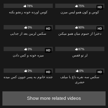
میمالن
3K
35:16
6K
05:55
78%
75%
HD
کوس و کون همو لیس میزن
کوس اورده خونه زنشو بکنه
24
10:38
15
15:11
0%
90%
HD
HD
دخترا از حموم میان همو میکنن
سکس لزبین بعد از جدایی
9
39:41
2K
11:59
0%
87%
HD
لز تو قفس
میزه خونه و کس دادن
22
27:32
10
06:21
0%
0%
HD
HD
سکس سه نفره داغ با میلف
جنده خانوم به پسر جوون کس میده
حشری
Show more related videos