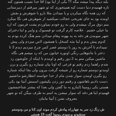
بلند دیگه پیدا میشه مگه ؟؟ یکی از اینا بود) آقا خدا نصیب همتون کنه
تازه فهمیدم دنیا دست کیه همینجوری که تو شهر میرفتم از دبیرستانی
که زن همه نگاه میکردن و پا میدادن مثلا یارو با شوهرش و بچش
اومده بود یه جای تفریحی خجالت نمیکشید از شوهرش هی نگا میکرد
منم ذوق مرگ میشدم ولی به رو خودم نمیاوردم پشت فرمون که اره
ما خیلی خفنیم . خلاصه کارم گرفت تو فیسبوک و وایبر و اینا دخترای
شهر میومدن هر دفه به یه بهونه پیغام میدادن منم هنگ کرده بودم به
کدوم پیش بدم و اینا مثه کسخل با همشون لاس میزدم ولی پیش
نمیدادم تا آخرش یه روز با دوستم عصر کس چرخ میزدیم دیدم 3 تا
دختر با مانتوهایی رنگی اونوره خیابون من که رد میشم هی نگاه
ماشین میکنن منم یه 2 دور رفتم و اومدم تا اینکه از جلوشون رد
شدم راهنما زدم رفتم تو فرعی که اونا بیان شماره رو بگیرن و برن .
اومدنو دوستم شماره رو از شیشه گرفت بیرون ولی بجا اینکه شماره
رو بگیرن اومدن سوار شدن مام از خدا خواسته انتظارشو نداشتیم
دست دادیم باهاشون و رفتیم دور زدن یکیشون اسمش آنیتا بود یکی
هستی یکی رومینا (اینارو به ما گفتن ولی بعدا که بیشتر شناختمشون
فهمیدم اینا هر دفه که سوار میشن یه اسم به طرف میگن که تو شهر
معروف نشن ) آنیتا مامان
ش زنگ زد سر یه چهارراه پیادش کردم موند اون 2تا و من ودوستم
سنشونو پرسیدم رومینا گفت 19 هستی