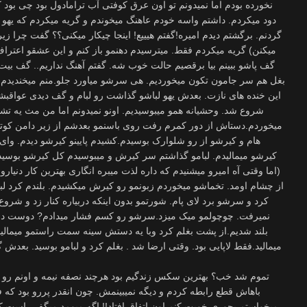
نخورده بودم اما نمیدونم تو اون عرق کوفتی آب ترامادول بود چی بو
دود میکردم. داشتم واسه خودم عاهنگ میخوندم و گریه میکردم که یهو
گردنم. برگشتم دیدم امیره!گفتم هیییع! اینجا چیکار میکنی؟؟ گفت چرا ز
میکنن) گریه میکردم فقط. میترسیدم دهنمو باز کنم و این عشقو اعتراف
گف پاشو ببینم بیا برقصیم حالت خوب شه. گفتم آهنگ نداریم.. گف بیت 
بغل هم سر جامون تکون میخوردیم. هی سرشو میاورد جلو.منم میخندیدم تو
این خنده های نازت. بعدش یهو لباشو گذاشت رو لبام و گف دیدی عواقبشو
شروع شد. وحشیانه همو میبوسیدیم. اونو نمیدونم اما من مث یه تشن
میخوردم.دستاش از دور کمرم رفت روی باسنمو بعدشم از زیر دامن کوتا
هام و کیرشو از رو شلوارک بوسیدم.کشیدم پایینو کیرشو دیدم. وا
کیرشو میمالیدم. لبامو گذاشتم سر کیرش و میبوسیدم کل کیرشو بوسی
(اما وقتی آه امیرو میشنیدم که داره لذت میبره انگاری بهترین کار دن
از چشام اومد. تخماشو میخوردم زبونمو رو کیرش میکشیدم. بلندم کرد لبام
کرد و سرشو برد لای پام. شورتمو بدون اینکه دربیاره کنار زد و شروع ک
نمیرفت. چوچولمو میک میزد.سرشو رو کسم فشار میدادم? دوست داش
بلند شدیم.از پشت بغلم کرد وبا یه دستش سینه سمت راستمو میمال
میمالید.فقط لاپایی بود. وقتی ارضا شد . بغلم کرد و لبامو بوسید. بعدش
تموم شد خب؟ بهترین سکس زندگیم بود هرچند نصفه نیمه و اونم رو پش
باهاش قطع رابطه کردم و دیگه نمیبینمش. چون انقدر پررو بود که
میخواستم یجوری خوبت کنم اون اتفاق افتاد!! اگه میومد میگف راست ک