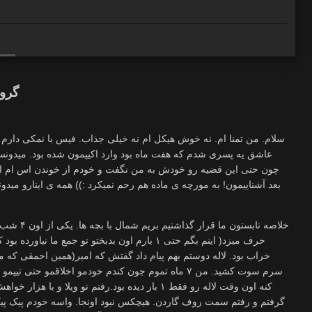
گرو
عاشق یه پسری شدم که هفت ماه بود وارد اکیپمون شده بود. میدونس
چون حتی این قضیه رو خودش به من نگفت و خودم از خوندن اس ام ا
بعد آشناییمون! به مورچه ی ماده هم رحم نمیکرد :)) همه ی اینارو میدو
خلاصه تابست
حرف میزد( اینم بگم حتی ۱ بارم اون بدبختو تو جمع م
خراب بود. لاله دوستم بهم پیام داد گفتش که امیر(همین احمقی که م
سرم سوت کشید‌. من ۷ ماه تموم جون کندم خودمو اخلاقمو 
کنه اون وقت لاله رو فقط ۱ بار دیده بود.رفتم تو ویل