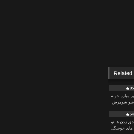
Related
20K
8
ر میاره خونه
شو شوهرش
38
5
جق زدن ها تو
 های خوشگل