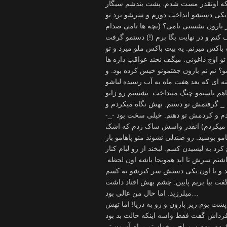
د که اونقدر مست شدم. پشت بندشم سیگار
 یکی دستشو انداخت دورم و سرشو برد تو
یر بارون نشستی تامی؟ (بچه ها تامی صدام
 کنم و در نهایت بگا برم (!) دستمو گرفت
باکس میزنم. یه بیت باکس ملو میزد و تو
 اوج داغونی. میگف نخند عواقب داره ها
؟ نم نم بارون جفتمونو خیس کرده بود. و
ه ای که بعد هفت ماه به آب رسیده لباشو
هم باسنمو چنگ مینداخت. نشستم رو زانو
ی _ گرفتمش تو دستم. بهش نگاه میکردم و
دم و کردمش تو دهنم. خیلی سخت بود -_-
یارو میکردم) انقدر واسش ساک زدم که اشک
و بوسید. رو صندلی نشوند منو پاهامو باز
رد به لیسیدن کسم. لبخند از رو لبام کنار
تم سرش تا ابد همونجا باشه اون لحظه.
ید و با اون یکی دستش سر کیرشو به کسم
 گفت بیا بریم پایین. چشم بهش افتاد داشت
میلرزید. اما حال من عالی بود…
ت بوم زیر بارون و رو به دریا! اما تهش
 فرداش گفت فقط واسه اینکه حالت بد بود
رده بودم سوراخ میخواستم برام آسون تر