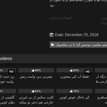
بود..
رتی
ایستاده در باران
ردم
Date: December 25, 2018
یلم سکسی دوجنس گرا یا بی سکشوال
 videos
13:51
43K
33:47
9K
09:22
2K
5%
89%
85%
HD
HD
دیگه از
فقط آب کیر میخورن
بیغیرتی مرد واسه زنش
زن جنده کی
رجی ها
واسه خود
09:20
4K
13:25
66K
04:18
1K
4%
84%
78%
سیاهرو
کیر باحال خوش کوس
کلیپ سکس از بی غیرتی
گلچینی از 
ه
خارجی هم دختر تو میکنه
دهان کوس