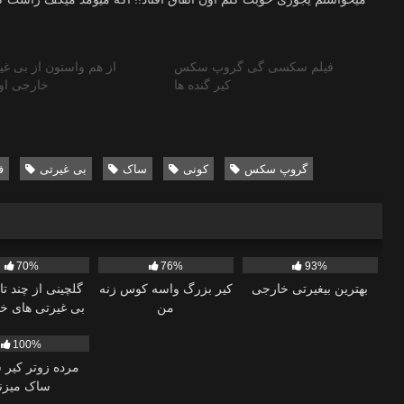
فیلم سکسی گی گروپ سکس
از هم واستون از بی غی
کیر گنده ها
خارجی او
گروپ سکس
کونی
ساک
بی غیرتی
ف
01:09:06
7K
10:57
44K
01:04:28
70%
76%
93%
بهترین بیغیرتی خارجی
کیر بزرگ واسه کوس زنه
گلچینی از چند تا 
من
بی غیرتی های خا
12:45
100%
مرده زوتر کیر 
ساک میزن