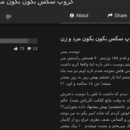
گروپ سکس بکون بکون مرد
About
Share
پ سکس بکون بکون مرد و زن
73
13
دوست پسر
سلام. من تمنا ام. نه خوش هیکل ام نه خیلی جذاب. فیس با نمکی دارم و قدم ۱۵۸ وزنمم ۷۰ هستش.راستش من
تم دوست دختر داره اما واقعا کرم داشت
س هاش متوجه شدم تازه اونم دو سه ماه
نستم اما باز عشقم بهش روز به روز بیشتر
میشد! من ۱۸ سالمه و اون ۲۱.
ون ما قرار گذاشتیم بریم شمال با بچه ها. یکی از اون ۴ شب. دیدم که داشت با تلفن با دوست دخترش
ا نیاورده بود که یه وقت مانع کثافت کاریاش نشه). حالم
ن عاشقشم) بهش پیشنهاد داده یجورایی!!!
حتی تیپمو عوض کردم که شاید امیر یکم به من توجه
ا و با هزار خواهش و التماس نصف بطری عرق رو از کامیار
گرفتم و رفتم سمت روف گاردن. هیچکس نبود اونجا. واسه خودم پیک پیک میریختم و مست میشدم. ۱۰ پیک بیشتر