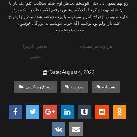
رو بهم نشون داد حتی نتونستم بخاطر اوم فیلم شکایت کنم چند بار با
اون فیلم تهدیدم کرد اما دیگه پیشش نرفتم الانم بخاطر اینکه پرده
ندارم نمیتونم ازدواج کنم و نمیخوام با پرده دوخته شده و دروغ ازدواج
کنم بار اولم بود نوشتم اگه خوب ننوشتم به بزرگی خودتون
ببخشیدنوشته رویا
من و دختر همسایه
سکس با زهرا
شاهین
Date: August 4, 2022
همسایه
مدرسه
داستان سکسی