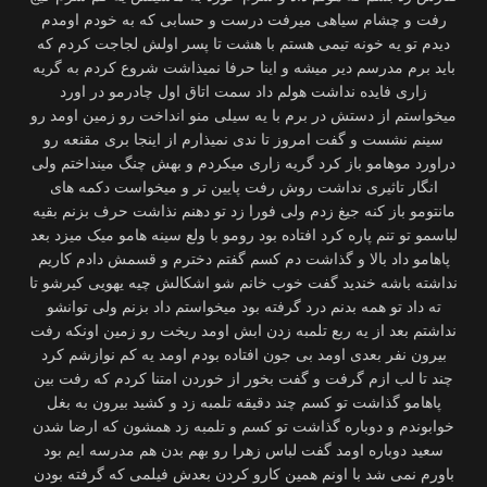
رفت و چشام سیاهی ميرفت درست و حسابی که به خودم اومدم
دیدم تو یه خونه تیمی هستم با هشت تا پسر اولش لجاجت کردم که
باید برم مدرسم دیر میشه و اینا حرفا نمیذاشت شروع کردم به گریه
زاری فایده نداشت هولم داد سمت اتاق اول چادرمو در اورد
میخواستم از دستش در برم با یه سیلی منو انداخت رو زمین اومد رو
سینم نشست و گفت امروز تا ندی نمیذارم از اینجا بری مقنعه رو
دراورد موهامو باز کرد گریه زاری میکردم و بهش چنگ مینداختم ولی
انگار تاثیری نداشت روش رفت پایین تر و میخواست دکمه های
مانتومو باز کنه جیغ زدم ولی فورا زد تو دهنم نذاشت حرف بزنم بقیه
لباسمو تو تنم پاره کرد افتاده بود رومو با ولع سینه هامو میک میزد بعد
پاهامو داد بالا و گذاشت دم کسم گفتم دخترم و قسمش دادم کاریم
نداشته باشه خندید گفت خوب خانم شو اشکالش چیه یهویی کیرشو تا
ته داد تو همه بدنم درد گرفته بود میخواستم داد بزنم ولی توانشو
نداشتم بعد از یه ربع تلمبه زدن ابش اومد ریخت رو زمین اونکه رفت
بیرون نفر بعدی اومد بی جون افتاده بودم اومد یه کم نوازشم کرد
چند تا لب ازم گرفت و گفت بخور از خوردن امتنا کردم که رفت بین
پاهامو گذاشت تو کسم چند دقیقه تلمبه زد و کشید بیرون به بغل
خوابوندم و دوباره گذاشت تو کسم و تلمبه زد همشون که ارضا شدن
سعید دوباره اومد گفت لباس زهرا رو بهم بدن هم مدرسه ایم بود
باورم نمی شد با اونم همین کارو کردن بعدش فیلمی که گرفته بودن