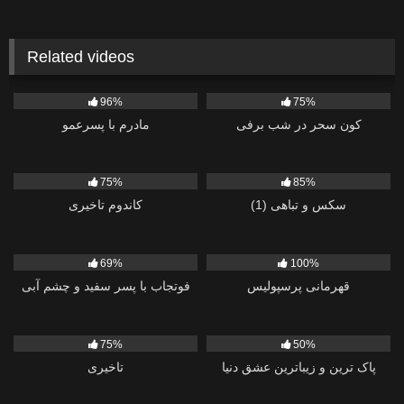
Related videos
2K
229
96%
75%
کون سحر در شب برفی
مادرم با پسرعمو
514
940
75%
85%
سکس و تباهی (1)
کاندوم تاخیری
1K
479
69%
100%
قهرمانی پرسپولیس
فوتجاب با پسر سفید و چشم آبی
6
558
75%
50%
پاک ترین و زیباترین عشق دنیا
تاخیری