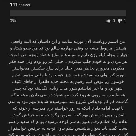
111
views
0%
0
1
من اسمم رویاست الان نوزده سالمه و این داستان که البته واقعی
هستش مربوط میشه به وقتی چهارده سالم بود قد من صدو هفتاد و
چهار و پنجاه کیلو وزن دارم و سینه هام سایز هشتاد وپنجه تقریبا توجه
هر مردی و به خودم جلب میکردم .. خیلی کم رو بودم ولی همه فکر
میکردن مغرورم بخاطر همین خیلیا برای شاخ شکستن میخواستن
تورم کنن ولی رو نمیدادم همه چیز خوب بود تا وقتی مجبور شدیم
خونمون رو عوض کنیم رفتیم یه محله جدید ظاهرا از جاهای کثیف
شهر بود و ما خبر نداشتیم هنوز مدت زیادی نگذشته بود که پسر
همسایه رو به رویی شروع کرد به پیشنهاد دوستی دادن یه هفته که
گذشت کم کم تهدیداش شروع شد نمیترسیدم شایدم مهم نبود یه مدن
با تهدید ادامه داد تا اینکه یه روز خواستم برم مدرسه از خونه که
امدم بیرون دوستش بهم گفت سریع برگرد خونه به حرفش گوش
ندادم راه افتادم رفتم هنوز به سر کوچه نرسیده بودم که سعید راهمو
بست گفت باید سوار ماشینش بشم بدون توجه به حرفش خواستم از
کنارش رد بشم که هولم داد و سرم خورد به ماشینش یه کم سرم گیج