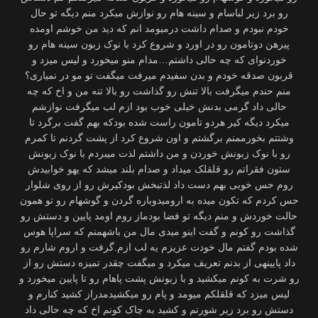
رو برد زیر لباسام و سینه هام رو نوازش میکرد منم دیگه تو حال
خودم نبودم و صدام داشت درمیومد انم که دید من خوشم اومده
پیرهن دوتامون رو در اورد و شروع کرد با نوک زبون سینه هام رو
خوردنوای که چه حالی داشتم…مدام منو میخورد و لیس میزد و
قربون صدقه خودم و بدن سفیدم میرفت میگفت تو مو در نمیاری؟
منم حندم میگرفت بالا تنش رو گذاشت رو بالا تنه من و اخ که چه
حالی داد گرمی بدنش خیلی خوب بود ازم لب میگرفت نوازشم
میکرد دیگه کیر هردو تامون راست شده بودکه بهم گفت برگرد تا
وشتتم بخورممنم برگشتم و اون شروع کرد از پشت گردنم تا کمرم
رو با نوک زبونش خوردن و من داشتم لذت میبردم با نوک زبونش
ستون فقراتم رو قلقلک میداد و صدام بلند میشد که یهو خوابیدش
روم حس خوبی بهم دست داد لذتبخش بودکیرش رو از روی شلوار
حس کردم که تکون میده به ارومیدوباره گردن و گوشهام رو تو همون
حالت خوردش و منم دیگه تو فضا بودماز روم اومد پایین و دستش رو
گذاشت رو کونم و گفت اینو میدی مال من باشهمنم که سراپا هوس
شده بودم گفتم مال خودت عزیزم یه لب ازم.گرفت و اروم شارم رو
داد پایینهی از بدنم تعریف میکرد و میگفت چقدر تمیزه دستش رو از
رو شرت به کونم میکشید و با زبونش پشت پاهام رو تا پایین میخورد و
لیس میزد که قلقلکم میومد و پام رو میکشیدمدراز کشید کنارم و
دستش رو برد زیر شورتم و کشید به چاک کونم اخ که چه حالی داد