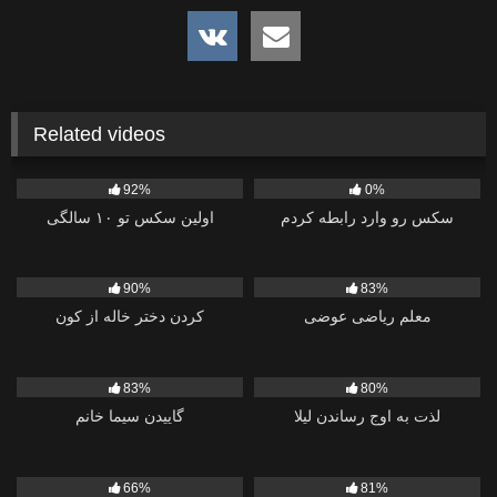
Related videos
2K
423
92%
0%
سکس رو وارد رابطه کردم
اولین سکس تو ۱۰ سالگی
6K
2K
90%
83%
معلم ریاضی عوضی
کردن دختر خاله از کون
2K
556
83%
80%
لذت به اوج رساندن لیلا
گاییدن سیما خانم
412
909
66%
81%