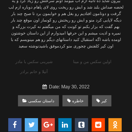
بیرون شاید ده ثانیه ازم اب میومد اونم سرعتش رو زیاد کرد و یه
لحضه صداش بلند شد و ابش رو ریخت روی لای پاهام دوباره ازم لب
گرفت و دوتامون افتادیم رو بغل هم و خوابمون برد تا صبح چند بار
دیگه لاپایی کرد منو و ابش رو ریختش رو کونماز اون موقع چند بار
بهم گفت که بزار بکنم تو کونت که من میگفتم نه کیرت بزرگه و
نمیره و اذیت میشم و این حرفها امیدوارم از این داستان خوشتون
اومده باشه اگه استقبال کنید داستانهای دیگم رو هم مینویسم که با
اون کیر کلفتش چجوری منو کردموفق باشیدنوشته سعید
اولین سکس من و مینا
شیرینی سکس با مادر
آتیلا و خانم برادر
Date: May 30, 2022
کیر
خاطره
داستان سکسی