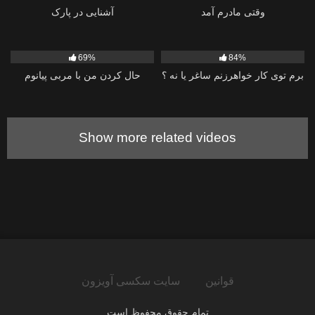
وقتی مادرم آمد
آشنایی در پارک
1K
1K
69%
84%
برم توی کار خواهرزنم ساغر یا نه ؟
حال کردن من با مربی پیانوم
Show more related videos
قوانین
سایت سکسی آویزون
تمام حقوق محفوظ است