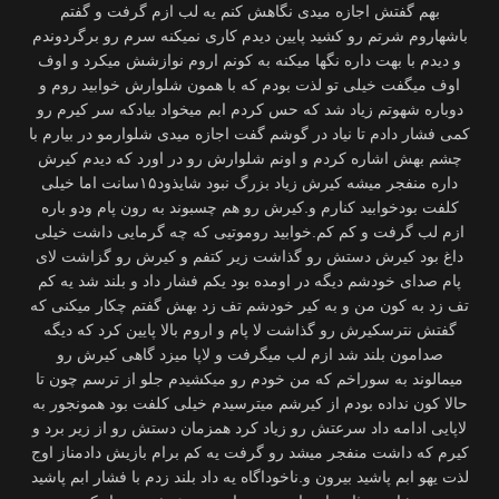
بهم گفتش اجازه میدی نگاهش کنم یه لب ازم گرفت و گفتم
باشهاروم شرتم رو کشید پایین دیدم کاری نمیکنه سرم رو برگردوندم
و دیدم با بهت داره نگها میکنه به کونم اروم نوازشش میکرد و اوف
اوف میگفت خیلی تو لذت بودم که با همون شلوارش خوابید روم و
دوباره شهوتم زیاد شد که حس کردم ابم میخواد بیادکه سر کیرم رو
کمی فشار دادم تا نیاد در گوشم گفت اجازه میدی شلوارمو در بیارم با
چشم بهش اشاره کردم و اونم شلوارش رو در اورد که دیدم کیرش
داره منفجر میشه کیرش زیاد بزرگ نبود شایذود۱۵سانت اما خیلی
کلفت بودخوابید کنارم و.کیرش رو هم چسبوند به رون پام ودو باره
ازم لب گرفت و کم کم.خوابید روموتیی که چه گرمایی داشت خیلی
داغ بود کیرش دستش رو گذاشت زیر کتفم و کیرش رو گزاشت لای
پام صدای خودشم دیگه در اومده بود یکم فشار داد و بلند شد یه کم
تف زد به کون من و به کیر خودشم تف زد بهش گفتم چکار میکنی که
گفتش نترسکیرش رو گذاشت لا پام و اروم بالا پایین کرد که دیگه
صدامون بلند شد ازم لب میگرفت و لاپا میزد گاهی کیرش رو
میمالوند به سوراخم که من خودم رو میکشیدم جلو از ترسم چون تا
حالا کون نداده بودم از کیرشم میترسیدم خیلی کلفت بود همونجور به
لاپایی ادامه داد سرعتش رو زیاد کرد همزمان دستش رو از زیر برد و
کیرم که داشت منفجر میشد رو گرفت یه کم برام بازیش دادمناز اوج
لذت یهو ابم پاشید بیرون و.ناخوداگاه یه داد بلند زدم با فشار ابم پاشید