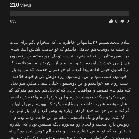
210
views
0%
0
0
سلام سعید هستم ۲۹سالمهاین خاطره تی که میخوام بگم برای مدت
ها پیشه یه دوست هم خدمتی داشتم که تو خدمت باهاش اشنا شدم
بچه شهرستان بود قیافه منم بد نیست تو دل برو هستشاین رفیقمون
هم از من خوشش اومده بود و البته منم از اون بدم نمیومدخلاصه که
رفاقتمون خیلی ادامه پیدا کرد تا اواخر دوران خدمت که من یه بار
خونمون کسی نبود و این دوستمون رو دعوتش کردم خونه خلاصه
شب رو با هم خوابیدیم و این دوستمون خیلی سعی میکرد منو بغل
کنه منم بدم نمیومد و موافقت کردم که تو بغل هم بخوابیم منو کم کم
بوس میکردو میگفت دوست دارم و این حرفها منم واقعیتش داشتم
شل میشدم شهوت داشت بهم غلبه میکرد که یهو یه بوس از لبهام
گرفت و من خودمو جمع کردم دوباره یه بوس کرد و این بار لبش رو
گذاشت رو لبهام و نگه داشتچند دقیقه تو این حالت بودیم ودیدم
زبونش داره میجنبه و لبخام رو میخوره دیگه مطمین بودم که اینکاره
هستش محکم تو بغلش فشارم میداد و منم حالم عوض شده بودگردنم
رو میخورد و گوشهام رو میخورد و قربون صدقه میرفتکم کم دستاش