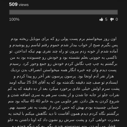
509
views
100%
5
0
اون روز میخواستم برم پست پولی رو كه برای موبایل ریخته بودم
پس بگیرم صبح از خواب بیدار شدم حموم رفتم لباسم رو پوشیدم و
آماده شدم از خونه زدم بیرون تو راه چند نفری بهم تیكه انداختن. تو
تاكسی یه جوونی بغلم نشسته بود و خودش رو چسبونده بود به من
برگشتم یه چپ چپ نگاش كردم خودش رو جمع وجور كرد. رسیدم
پست دیدم وای چه خبره انگار همه میخواستن انصراف بدن نزدیك
هزار نفر آدم اونجا بود. پرسون پرسون نفر آخر رو پیدا كردم و
ایستادم تو صف.چند دقیقه نگذشته بود كه یه آقای 24 25 ساله اومد
پشت سرم اولش خیلی عادی برخورد میكرد بعد از ده دقیقه كه یه كم
نفرات جلو تر جابه جا شدن و از پشت سر هم یه سری اضافه شدن و
شروع كردن به هل دادن. نفر جلویی من یه خانم 40 45 ساله بود منم
حسابی چسبیده بودم بهش كه حس كردم از پشت یه نفر چسبید بهم.
برگشتم نگاه كردم دیدم همون آقاست تا دید نگاهش میكنم با لبخند یه
معذرت خواهی كرد و پشت سرش رو نشون داد كه اونا داشتن به جلو
فشار می آوردن. منم نمیتونستم چیزی بگم. یه كم دیگه خودم رو