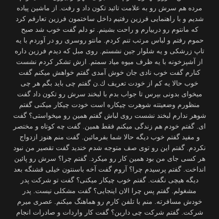
مرده هم سرش رو به علامت تائید تكون داد و رفت. از ماشین پیاده
شدیم و با راهنمایی فرزین رفتیم داخل ساختمون فرزین تعارفم كرد
كه مانتوم رو دربیارم و راحت بشینم. تو دلم گفت خوب شد صبح
حموم رفتم و لباس مرتب تنم كردم. مانتو روسری رو در آوردم با یه
تاپ زرشكی و یه شلوار جین نشستم. روی مبل كه دیدم فرزین داره
از آشپزخونه با یه ظرف میوه میاد سمتم. ازش تشكر كردم نشست
كنارم گفت خوب نادی جان خوش آمدی گفتم خواهش میكنم گفت
خوب حالا یه كم از خودت تعریف ك.ن گفتم چی باید بگم هر چی
میخوای بدونی بپرس تا جواب بدم با لبخند سرش رو تكون داد گفت
منظورم وضعیتته شوهرت چیكاره است خودت چیكار میكنی گفتم
شوهر ندارم لبخند نشست روی لباش گفتم همین رو میخواستی؟ گفت
ای. گفتم خودم هم زندگی میكنم فقط همین. گفت چه كوتاه و مختصر
و مفید گفتم خوب دیگه حالا شما بفرمائین. گفت منم هنوز ازدواج
نكردم. گفتم این رو توی صف متوجه شدم خندید گفت تقصیر من نبود
هر كسی جای من بود همین كار رو میكرد. گفتم چرا؟ سرش رو پائین
انداخت. گفتم پرسیدم چرا؟ آروم گفت آخه باسنتون خیلی قشنگه بعد
دیگه هیچی نگفت. گفتم خوب چیكار میكنی؟ گفت تو شركت پدر
مشغولم. گفتم پس چرا الان اینجایی؟ گفت مشكلی نیست. پدر
خودش مسافرته. منم با تلفن كارم رو هماهنگ میكنم. عصری میرم
شركت. گفتم شركت چی دارین؟ گفت كار واردات و صادرات انجام