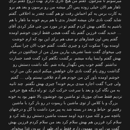
میرسونم تا منزلتون. گفتم من هیچ كاری ندارم. بهت دروغ گفتم برای
ناهار هم الان خیلی زوده پس اگر میشه من رو برسون و بعد هم برو
به كارت برس یه كم اخماش رفت تو هم گفت چقدر بد اخلاقی .گفتم
شاید گفت نادی جان میشه افتخار بدی با هم بریم خونه ما ناهار با هم
باشیم یه نگاهی بهش كردم گفتم تو در مورد من چی فكر كردی آقای
… خندید گفت فرزین گفتم بله گفت هیچی فقط ازتون خوشم اومده
گفتم پس اون فشارهای تو صف هم برای این بود كه ازم خوشت
اومده بود؟ سكوت كرد و چیزی نگفت. گفتم خوب الان چرا نمیگی
چی میخوای گفت شما تشریف بیارین منزل من از خجالتتون در میام.
بهش گفتم وایسا پیاده میشم. برگشت نگاهم كرد گفت قصد جسارت
نداشتم. گفتم خوب پس نگهدار پیاده شم. نگه داشت دستش رو
گذاشت روی پام گفت نادی جان خواهش میكنم اذیتم نكن من ازت
خوشم اومده باور كن من خودم هم آدم علافی نیستم ولی … گفتم
ولی چی؟ گفت اجازه میدی بریم خونه؟ چیزی بهش نگفتم. چند ثانیه
به من نگاه كرد و بعد با سرعت حركت كرد. تو راه دیگه هیچ حرفی
نزدیم فقط صدای موزیك تو ماشین بود.خونشون بالا شهر بود یه خونه
بزرگ و با كلاس از توی ماشین با ریموت در رو باز كرد با ماشین
رفتیم تو. حیاط و بعد در بسته شد یه پیر مرد داشت با گل و درختهای
باغچه سر و كله میزد دوید اومد سمت ماشین دستش رو بلند كرد و
سلام كرد فرزین هم بهش سلام كرد بعد من سلام كردم فرزین بهش
گفت من امروز مهمون دارم فقط برای ظهر از بیرون غذا میخوام.