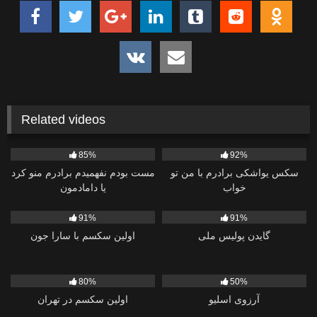
Related videos
10K
5K
85%
92%
سکس یواشکی برادرم با من تو
مست بودم نفهمیدم برادرم منو کرد
خواب
یا دامادمون
9
1K
91%
91%
گایدن پولیس ملی
اولین سکسم با سارا جون
563
628
80%
50%
آرزوی اسلیو
اولین سکسم در تهران