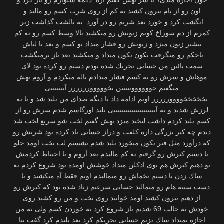
جون اجازه میدی؟ با سر بهش گفتم آره. دكمه شلوارم رو باز كرد و
اون رو از پام بیرون كشید یه كم از روی شرت كسم رو مالید و
انگشت کرد و خورد بعد شرتم رو در آورد. یه بالشت گذاشت زیر
كمرم از دم سوراخ كونم زبونش رو میكشید بالا وسط كسم رو یه كم
بیشتر زبون میزد و زبونش رو فشار میداد تو كسم و بعد با لباش
تاجكم رو میگرفت تكون تكون میداد و میكشید بعد باز برمیگشت
سمت پائین من حسابی تحریك شده بودم دستم رو كرده بود لای
موهاش و سرش رو به كسم فشار میدادم ناله میكردم و آروم بهش
میگفتم جوووووونننننن بخووووورررررر آیییییییی
بخخخخخووووررررر.اونم ادامه داد تا دیگه صدای من بلند شد و با یه
لرزش شدید و یه آیییییییییییییییییییییی بلند اورگاسم شدم سرش رو از
كسم بلند كردم داشت لبخند میزد بهش گفتم لخت شو سریع لخت شد
دیدم چه كیر بزرگی داره كلفت و دراز حسابی باد كرده بود شرتش رو
كه درآورد مثل فنر تكون میخورد بلند شدم نشستم لب تخت اومد جلو
با دستم كیرش رو گرفتم یه كم مالیدم بعد آروم و با احتیاط كردمش
تو دهنم كیرش هم بوی ادکلن میداد خوشش اومده بود شروع كردم به
ساك زدن با دستم تخماش رو میمالیدم اونم فقط آه میكشید و با
دست سینه هام رو میمالید حسابی سرعتم زیاد شده بود كه كیرش رو
از دهنم بیرون كشید اومد خوابید روی تخت و من رو كشید روی
خودش به حالت 69 شدیم باز شروع كرد به خوردن كسم ولی به من
اجازه نمیداد ساك بزنم حسابی تحریكم كرد بعد بلندم كرد گفت بیا