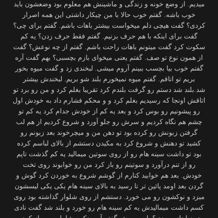
میدیم. از وضع خونه و زندگی و ماشینش هم معلوم بود وضعشون باید
خوب باشه. گفتم خوب حالا با من چیكار داشتی این همه اصرار
كردی؟ گفت هیچی دلم میخواست بیشتر باهات باشم. گفتم برای چی؟
گفت برای اینكه با هم حرف بزنیم. گفتم فقط حرف زدن؟ یه كم
سكوت كرد گفت میتونم باهات راحت باشم. گفتم از چه نوعش؟ گفت
از همون نوع تو صف. گفتم یعنی میخوای بازم بچسبی؟ بهم گفت آره
گفتم خوب بیا بچسب ببینم آروم میشی. لبخندی زد و گفت میوه بخور
بریم تو اتاقم. گفتم میوه نمیخورم بلند شو بریم. لبخندش بیشتر
شد.بلند شد دستم رو گرفت بلندم كرد تقریبا بغلم كرد و من رو برد تو
اتاقش اونجا كه رسیدیم بغلم كرد و و محكم فشارم داد به خودش اول
رو پیشونیم رو بوس كرد و بعد یه كم از خودش جدام كرد یه كم تو
چشم هم نگاه كردیم و سرش رو جلو آورد و شروع كردیم از هم لب
گرفتن زبونش رو كرده بود تو دهن من و میچرخوند بعد زبونم رو
كشید تو دهنش و شروع كرد به مكیدن دستشم از بالای لباسم كرده
بود تو داشت سینه هام رو از روی سوتین میمالید یه كم گذشت تاپم
رو از تنم درآورد و سوتینم رو باز كرد من رو خوابوند روی تخت
خودش. بعد هم خوابید كنارم از گوشم شروع به خوردن كرد گوش و
گردن بعد اومد پائین تر تا رسید به بالای سینه هام یكی یكی لیسشون
میزد و نوكشون رو می خورد. دستشم از روی شلوار گذاشته بود روی
كسم داشت میمالیدش یه كم سینه هام رو خورد و بلند شد گفت نادی