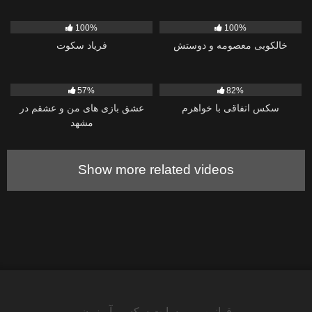
457
12
100%
100%
خالکوبی معصومه و دوستش
فریاد سکوت
851
1K
57%
82%
سکس اتفاقی با خواهرم
عشق بازی های من و عشقم در
مشهد
Show more related videos
قوانین
سایت سکسی آویزون