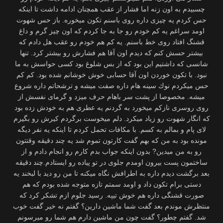
چسبیدم به اون زنه اما فشار از عقب همچنان ادامه داشت تا اینكه
حس كردم یه چیزی داره روی باسنم تكون میخوره. باز حس شهوت
اومد سراغم یه كم خودم رو جا به جا كردم كه اون چیز گرم و داغ
قشنگ افتاد روی خط باسنم. یه كم هم خودم رو عقب هل دادم كه
بیشتر حسش كنم كه دیدم اون آقا هم فشارش رو بیشتر كرد. تنها
شانسی كه داشتیم این بود كه از بس شلوغ بود كسی حواسش به ما
نبود. با تكون خوردن اون آقا حسابی خوش خوشانم شده بود. كم كم
حس میكردم نوك سینه هام داره صفت میشه و ترشحاتم داره شروع
میشه. مخصوصا از پشت سر باهام حرف میزد و گرمای نفسش از
روی روسری نازكم میخورد به گردنم یه عطری هم به خودش زده بود
كه انگار شهوت رو زیاد میكرد. دلم میخوست برگردم كیرش رو بگیرم
لای پام و بمالم به كسم. با مكافات تحمل كردم تا اینكه یه نفر دیگه
مونده بود به من كه بهم گفت كارتون تموم شد یه چند دقیقه وقتتون
رو به من میدین? بدون اینكه جواب بدم كارم رو انجام دادم و از
ساختمون پست بیرون اومدم جلوی در تو پیاده رو ایستادم.چند دقیقه
بعد برگشت دیدم داره به اطرافش نگاه میكنه تا من رو دید با لبخند یه
دستی برام تكون داد و اومد سمتم تازه متوجه شده بودم كه هم
صورت قشنگی داره هم خوش تیپه. رسید جلوم ازم تشكر كرد كه
منتظرش موندم بعد گفت شما ماشین دارین؟ گفتم نه خیر گفت خوب
شد. گفتم چطور؟ گفت چون من ماشین دارم هم شما رو میرسونم