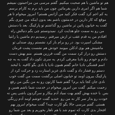
هم تو ماشین با هم صحبت میكنیم. گفتم مرسی من مزاحمتون نمیشم
شما هم اگر امری دارین بفرمائین چون من باید برم به كارام برسم.
یه كم اخم كرد گفت فكر كنید من آژانس هستم؟ امروز میخوام تا هر
موقع كه كار دارین در خدمتتون باشم بعد بدون اینكه من چیزی بگم
گفت یه خیابون پائین تر ماشین رو گذاشتم تو پاركینگ. بعد با دستش
من رو به سمت جلو هدایت كرد. نمیدونستم چی بگم دنبالش راه
افتادم من یه قدم عقب تر ازش میرفتم. رسیدیم دم ماشین یا زانتیا
مشكی اسپرت بود. در رو برام باز كرد نشستم روی صندلی تو
ماشینش هم بوی ادکلن میومد خودش هم نشست پشت فرمان
دستش رو دراز كرد سمت من گفت فرزین هستم. منم بهش دست
دادم و خودم رو نادیا معرفی كردم. یه سری تكون داد گفت به به چه
اسم قشنگی نادیا خانم گفتم همون نادیا یا نادی بگو كافیه. با لبخند
دستم رو فشار داد و گفت نادی عزیز.استارت زد و حركت كرد از
پاركینگ بیرون اومد تو خیابون اصلی برگشت سمت من گفت خوب
نادی جان كجا باید برم؟ گفتم شما كارتون رو به من بگین من رفع
زحمت میكنم. گفت من امروز میخوام در خدمت شما باشم همین و
بس. با خنده بهش گفتم بهت نمیاد آدم بیكار و سرگردون باشی پس نه
خودت رو بذار سر كار نه من رو. خندید گفت خوشم اومد آدم زرنگی
هستی. گفتم مرسی حالا بگو كارت چیه؟ گفت میخوام امروز بهم
افتخار بدی كارت كه تموم شد با هم ناهار بخوریم و بعد من شما رو