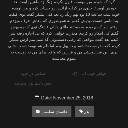
كرد كه خودم میرسونمت قبول نكردم زنگ زد ماشین اومد بعد
خودش اومد تا جلوی در كرایه آژانس رو حساب كرد و من اومدم
خونه شب ساعت 10 بود بهم زنگ زد بعد كلی تشكر گفت توی كیفت
یه امانتی هست دیدیش گفتم نه همونطوری كه باهاش حرف میزدم
رفتم سر كیفم دیدم یه دستبند طلای خیلی قشنگ توی كیفمه بهش
گفتم كی اینكار رو كردی معذرت خواهی كرد كه بی اجازه رفته سر
كیفم بعد گفت موقعی كه رفتی دستشوئی گذاشتم منم ازش تشكر
كردم گفت دوست نداشتم بهت پول بدم اما دلم هم نیومد دست خالی
بری. این شد دوستی من و فرزین كه واقعا برای من یه دوست به
تموم معناست.
خواهر خوب اما…(۲)
سکس در جبهه
کس دادنم توی مدرسه
Date: November 25, 2018
پدر
داستان سکسی