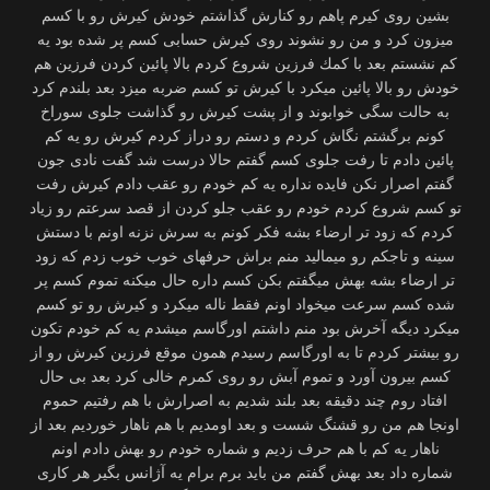
بشین روی كیرم پاهم رو كنارش گذاشتم خودش كیرش رو با كسم
میزون كرد و من رو نشوند روی كیرش حسابی كسم پر شده بود یه
كم نشستم بعد با كمك فرزین شروع كردم بالا پائین كردن فرزین هم
خودش رو بالا پائین میكرد با كیرش تو كسم ضربه میزد بعد بلندم كرد
به حالت سگی خوابوند و از پشت كیرش رو گذاشت جلوی سوراخ
كونم برگشتم نگاش كردم و دستم رو دراز كردم كیرش رو یه كم
پائین دادم تا رفت جلوی كسم گفتم حالا درست شد گفت نادی جون
گفتم اصرار نكن فایده نداره یه كم خودم رو عقب دادم كیرش رفت
تو كسم شروع كردم خودم رو عقب جلو كردن از قصد سرعتم رو زیاد
كردم كه زود تر ارضاء بشه فكر كونم به سرش نزنه اونم با دستش
سینه و تاجكم رو میمالید منم براش حرفهای خوب خوب زدم كه زود
تر ارضاء بشه بهش میگفتم بكن كسم داره حال میكنه تموم كسم پر
شده كسم سرعت میخواد اونم فقط ناله میكرد و كیرش رو تو كسم
میكرد دیگه آخرش بود منم داشتم اورگاسم میشدم یه كم خودم تكون
رو بیشتر كردم تا به اورگاسم رسیدم همون موقع فرزین كیرش رو از
كسم بیرون آورد و تموم آبش رو روی كمرم خالی كرد بعد بی حال
افتاد روم چند دقیقه بعد بلند شدیم به اصرارش با هم رفتیم حموم
اونجا هم من رو قشنگ شست و بعد اومدیم با هم ناهار خوردیم بعد از
ناهار یه كم با هم حرف زدیم و شماره خودم رو بهش دادم اونم
شماره داد بعد بهش گفتم من باید برم برام یه آژانس بگیر هر كاری