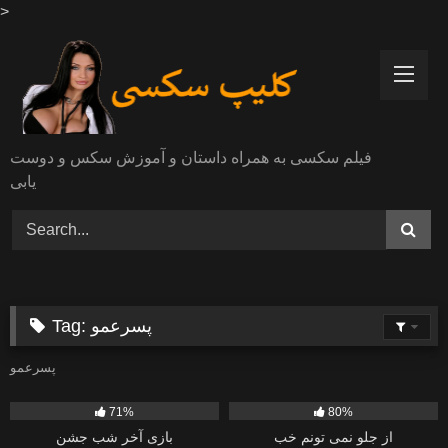
>
Skip
to
content
فیلم سکسی به همراه داستان و آموزش سکس و دوست
یابی
پسرعمو
Tag:
پسرعمو
1K
914
71%
80%
از جلو نمی تونم خب
بازی آخر شب جشن