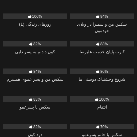
290
1K
100%
94%
سکس من و سمیرا در ویلای
روزهای زندگی (1)
خودمون
3K
2K
82%
88%
کارت پایان خدمت علیرضا
کون دادنم به پسر دایی
13
603
84%
80%
شروع وحشتناک دوستی ما
سکس من و پسر عموی همسرم
2K
734
83%
100%
انتقام
سکس با پسرعمو
2K
1K
82%
70%
سکس با خانم پسرعمو
درد کون