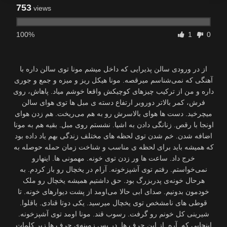
753
views
100%
1
0
از در ورودی سالن پذیرایی که داخل میشم مونا توی سالن داره با
آهنگی که نمی‌شناسم میرقصه. مونا هیکل ریز و میزه و جمع و جوری
داره و من از ترکیب چیزهای کوچیکش واقعا خوشم میاد. پاهاش، روی
فرش، کمر بالاتر دوروبر ارتفاع دسته ی مبل ها توی هوای سالن
میچرخید. دست ها هوای بالاسرش رو به هم می‌ریخت. هم زدن هوای
اونجا با رقص. زنانگی دادن به اشیا. نشستم روی مبل. بقیه هم به مونا
اضافه شدن. خم شدن توی لحظه های مختلف زندگی بهم یاد داده بود
که همیشه باید برای لحظه ی مناسب و شناخت زمان حمله حوصله به
خرج داد. ساعت ها ور زدن توی خونه. مهمونی ها. اینهارو
نمی‌خواستم. رفتم توی آشپزخونه. آرام در یخچال رو باز کردم. به
هرحال خونه‌ی پدربزرگ بود. حق داشتیم همیشه یخچال رو ملک
خودمون بدونیم. صدای ابی حالا می‌اومد از پشت دیوارهای خونه. تا
قوطی های نامشخص توی یخچال میرسید. یکی دوتا قنادی. باقلوا.
شیرینی کل خونم رو گرفت. رسوب قند. مونا اومد توی آشپزخونه.
اینجایی که. آره. از این حرف ها. در پس زمینه‌ی حرف ها زیر کلمات