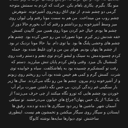
منو بگا. بگیرم. یکاری باهام بکن. حرکت که کردم به سمتش متوجه
گرمی دو چشم شدم. از توی اتاق روبه‌روی آشپزخونه. شوهرش
چشم روب من مینداخت. من هم به سمت مونا رفتم ولی لیوان روی
میز وسط آشپزخونه رو برداشتم و رفتم که آب بخورم.حالا دور از
چشم ها بودم. خیال خم کردن مونا روی همین میز. گاییدن کسش.
خفه شدنش زیر کیرم. مونا تصورات من رو حس کرده بود. چشم هام
چشم های وحشی پلنگ ها بود. بیا توی دام. بیا. حالا مونا نزدیک تر بود.
از چشم ها پنهان بودیم. هوای بین من و اون غلیظ شده بود. حمله
کردم.چسبوندمش به سینک و لبشو کردم توی دهنم و دستم رفت روی
کُسشبال بال میزد. وقتی ولش کردم پایان تنش میلرزید. دستم که
رفت تو کسشکیرم چسبیده بود به پاهاشکلفت. سیاه و خوابیده توی
شرت. کسش گرم و کمی هم خیس شده بود.آب رو ریختم روی زبونم
و از آشپزخونه زدم بیرون. چشم ها من رو نگاه می‌کردند. سال ها زیر
بار سنگینی غم زندگی کردن، بی حس نگه داشتن صورت برام آب
خوردن بود.چشم هایی که تورو نگاه میکنند از چی حرف می‌زنند؟ از
یک شک؟ از یک حس پنهان؟چراغ های خیابون می‌درخشند. تو سیاهی
آسمان شهر. ماشین ها زیر دود سیگاری ها دنده تو دنده. رفیق ها
ایستادن و سیگار روی سیگار میکشن و تخمشون هم نیست. اینطوری
ساختنش. توی دیوارها سایه‌ها.نوشته کایوگا