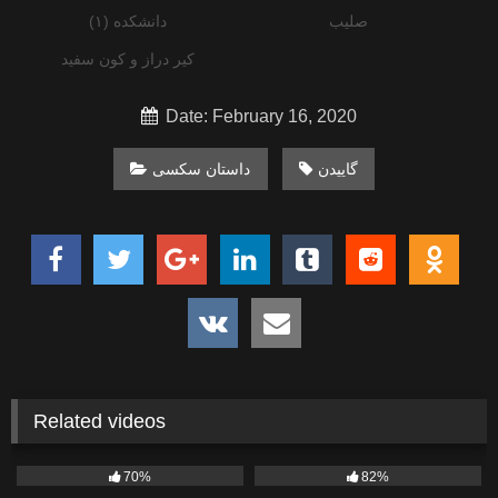
صلیب
دانشکده (۱)
کیر دراز و کون سفید
Date: February 16, 2020
گاییدن
داستان سکسی
Related videos
1K
1K
70%
82%