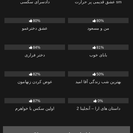
عشق قدیمی پر حرارت sm
دادسرای سکسی
18
1K
80%
80%
من و مسعود
عشق دخترعمو
1K
1K
84%
81%
بابای خوب
دختر فراری
4K
465
82%
50%
بهترین شب زندگی آقا امید
عوض کردن زنهامون
5K
356
87%
0%
داستان های ارا – آنجلینا 2
اولین سکس با خواهرم